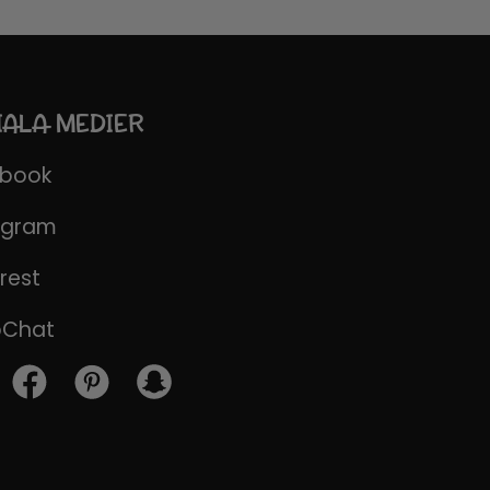
IALA MEDIER
ebook
agram
rest
pChat