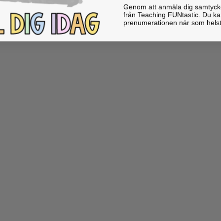
Genom att anmäla dig samtycker 
från Teaching FUNtastic. Du ka
prenumerationen när som helst