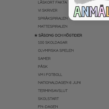
LÄSKORT FAKTA
VI SKRIVER
SPRÅKSPIRALEN
MATTESPIRALEN
★ SÄSONG OCH HÖGTIDER
100 SKOLDAGAR
OLYMPISKA SPELEN
SAMER
PÅSK
VM I FOTBOLL
NATIONALDAGEN 6 JUNI
TERMINSAVSLUT
SKOLSTART
FN-DAGEN