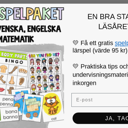
EN BRA ST
LÄSÅRE
💛 Få ett gratis
spel
lärspel (värde 95 kr)
💛 Praktiska tips och
undervisningsmaterial
inkorgen
Email
JA, TA