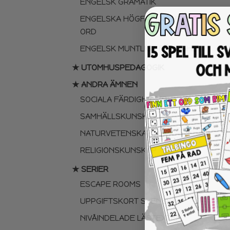
ENGELSK GRAMATIK
ENGELSKA HÖGFREKVENTA
ORD
ENGELSK MUNTLIGA FÄRDIGHET
★ UTOMHUSPEDAGOGIK
★ ANDRA ÄMNEN
SOCIALA FÄRDIGHETER
SAMHÄLLSKUNSKAP
NATURVETENSKAP
RELIGIONSKUNSKAP
★ SERIER
ESCAPE ROOMS
UPPGIFTSKORT SVENSKA
NIVÅINDELADE LÄSTEXTER