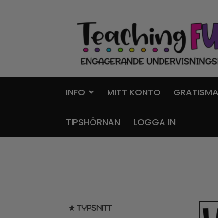
Hoppa
Gå
till
till
navigering
innehåll
INFO
MITT KONTO
GRATISMA
TIPSHÖRNAN
LOGGA IN
★ TYPSNITT