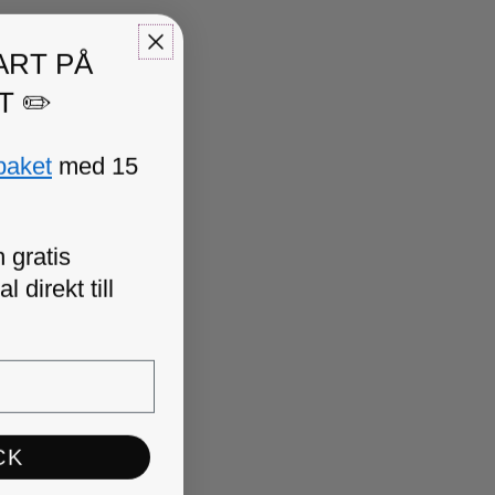
ART PÅ
T ✏️
paket
med 15
 gratis
 direkt till
CK