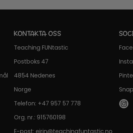
KONTAKTA OSS
SOC
Teaching FUNtastic
Fac
Postboks 47
Inst
mål
4854 Nedenes
Pinte
Norge
Sna
Telefon:
+47 957 57 778
Org. nr.: 915760198
E-post:
eirin@teachingfuntastic.no