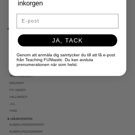
inkorgen
VI SKRIVER
SPRÅKSPIRALEN
Email
MATTESPIRALEN
★ SÄSONG OCH HÖGTIDER
100 SKOLDAGAR
JA, TACK
OLYMPISKA SPELEN
SAMER
Genom att anmäla dig samtycker du till att få e-post
PÅSK
från Teaching FUNtastic. Du kan avsluta
VM I FOTBOLL
prenumerationen när som helst.
NATIONALDAGEN 6 JUNI
TERMINSAVSLUT
SKOLSTART
FN-DAGEN
HALLOWEEN
JUL
NYÅR
★ LÄRARVERKTYG
KLASSRUMSDEKORATION
KLASSRUMSLEDARSKAP