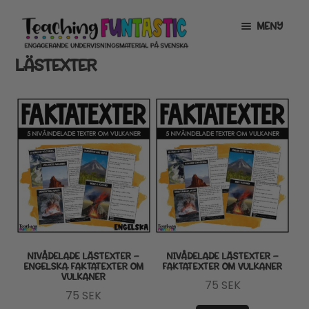
Hoppa
Gå
MENY
till
till
navigering
innehåll
LÄSTEXTER
INFO
EXPANDERA
UNDERMENY
MITT KONTO
GRATISMATERIAL
EXPANDERA
UNDERMENY
BUTIK
LICENSER
EXPANDERA
UNDERMENY
TYPSNITT
NIVÅDELADE LÄSTEXTER –
NIVÅDELADE LÄSTEXTER –
ENGELSKA FAKTATEXTER OM
FAKTATEXTER OM VULKANER
VULKANER
TIPSHÖRNAN
75
SEK
75
SEK