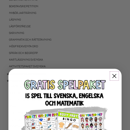
BOKSTAVSREPETITION
NYBÖRJARTRÄNING
LÄSNING
LÄSFÖRSTÅELSE
SKRIVNING
GRAMMATIK OCH RÄTTSTAVNING
HÖGFREKVENTA ORD
SPRÅK OCH BEGREPP
KARTLÄGGNING SVENSKA
AKTIVITETSPAKET SVENSKA
★ SVENSK SOM ANDRASPRÅK
★ MATEMATIK
NYBÖRJARTRÄNING
ADDITION OCH SUBTRAKTION
MULTIPLIKATION OCH DIVISION
BRÅK
TEXTUPPGIFTER
TID: KLOCKAN OCH KALENDER
PROGRAMMERING