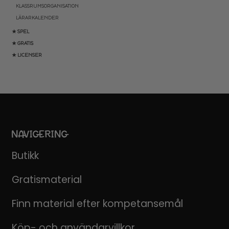
KLASSRUMSORGANISATION
LÄRARKALENDER
★ SPEL
★ GRATIS
★ LICENSER
NAVIGERING
Butikk
Gratismaterial
Finn material efter kompetansemål
Köp- och användarvillkor