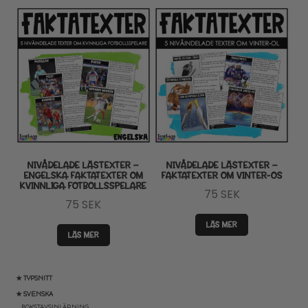
NIVÅDELADE LÄSTEXTER –
NIVÅDELADE LÄSTEXTER –
ENGELSKA FAKTATEXTER OM
FAKTATEXTER OM VINTER-OS
KVINNLIGA FOTBOLLSSPELARE
75
SEK
75
SEK
LÄS MER
LÄS MER
★ TYPSNITT
★ SVENSKA
BOKSTAVSINLÄRNING