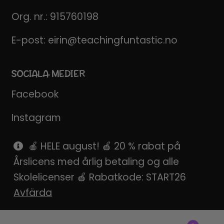
Org. nr.: 915760198
E-post:
eirin@teachingfuntastic.no
SOCIALA MEDIER
Facebook
Instagram
Pinterest
🍎 HELE august! 🍎 20 % rabat på
Årslicens med årlig betaling og alle
SnapChat
Skolelicenser 🍎 Rabatkode: START26
Avfärda
Produktsökning