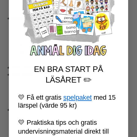
KARTLÄGGNING MATEMATIK
AKTIVITETSPAKET MATEMATIK
★ ENGELSKA
ENGELSKA LÄSNING
ENGELSK SKRIVNING
ENGELSKA ORD- OCH BEGREPP
ENGELSK GRAMATIK
ENGELSKA HÖGFREKVENTA ORD
ENGELSK MUNTLIGA FÄRDIGHET
EN BRA START PÅ
★ UTOMHUSPEDAGOGIK
★ ANDRA ÄMNEN
LÄSÅRET ✏️
SOCIALA FÄRDIGHETER
SAMHÄLLSKUNSKAP
NATURVETENSKAP
💛 Få ett gratis
spelpaket
med 15
RELIGIONSKUNSKAP
lärspel (värde 95 kr)
★ SERIER
ESCAPE ROOMS
💛 Praktiska tips och gratis
UPPGIFTSKORT SVENSKA
undervisningsmaterial direkt till
NIVÅINDELADE LÄSTEXTER
LÄSKORT FAKTA