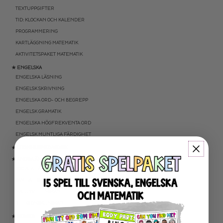
TEXTUPPGIFTER
TID: KLOCKAN OCH KALENDER
PROGRAMMERING
KARTLÄGGNING MATEMATIK
AKTIVITETSPAKET MATEMATIK
★ ENGELSKA
ENGELSKA LÄSNING
ENGELSK SKRIVNING
ENGELSKA ORD- OCH BEGREPP
ENGELSK GRAMATIK
ENGELSKA HÖGFREKVENTA ORD
ENGELSK MUNTLIGA FÄRDIGHET
★ UTOMHUSPEDAGOGIK
★ ANDRA ÄMNEN
SOCIALA FÄRDIGHETER
SAMHÄLLSKUNSKAP
NATURVETENSKAP
RELIGIONSKUNSKAP
★ SERIER