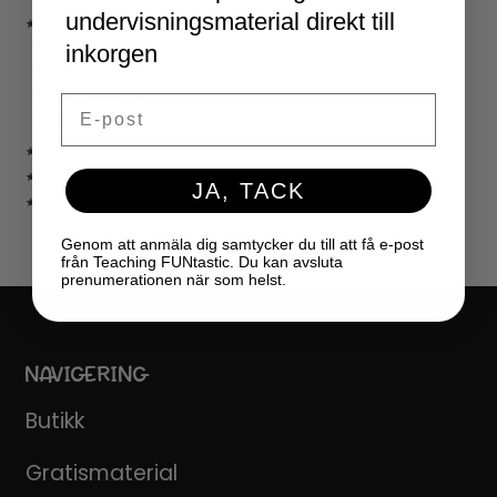
undervisningsmaterial direkt till
★ LÄRARVERKTYG
KLASSRUMSDEKORATION
inkorgen
KLASSRUMSLEDARSKAP
KLASSRUMSORGANISATION
Email
LÄRARKALENDER
★ SPEL
★ GRATIS
JA, TACK
★ LICENSER
Genom att anmäla dig samtycker du till att få e-post
från Teaching FUNtastic. Du kan avsluta
prenumerationen när som helst.
NAVIGERING
Butikk
Gratismaterial