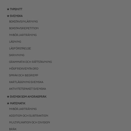
★ TYPSNITT
★ SVENSKA
BOKSTAVSINLÄRNING
BOKSTAVSREPETITION
NYBÖRJARTRÄNING
LÄSNING
LÄSFÖRSTÅELSE
SKRIVNING
GRAMMATIK OCH RÄTTSTAVNING
HÖGFREKVENTA ORD
SPRÅK OCH BEGREPP
KARTLÄGGNING SVENSKA
AKTIVITETSPAKET SVENSKA
★ SVENSK SOM ANDRASPRÅK
★ MATEMATIK
NYBÖRJARTRÄNING
ADDITION OCH SUBTRAKTION
MULTIPLIKATION OCH DIVISION
BRÅK