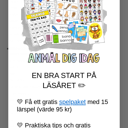
ESCAPE ROOMS
UPPGIFTSKORT SVENSKA
NIVÅINDELADE LÄSTEXTER
LÄSKORT FAKTA
VI SKRIVER
SPRÅKSPIRALEN
MATTESPIRALEN
★ SÄSONG OCH HÖGTIDER
100 SKOLDAGAR
OLYMPISKA SPELEN
SAMER
EN BRA START PÅ
PÅSK
VM I FOTBOLL
LÄSÅRET ✏️
NATIONALDAGEN 6 JUNI
TERMINSAVSLUT
💛 Få ett gratis
spelpaket
med 15
SKOLSTART
FN-DAGEN
lärspel (värde 95 kr)
HALLOWEEN
JUL
💛 Praktiska tips och gratis
NYÅR