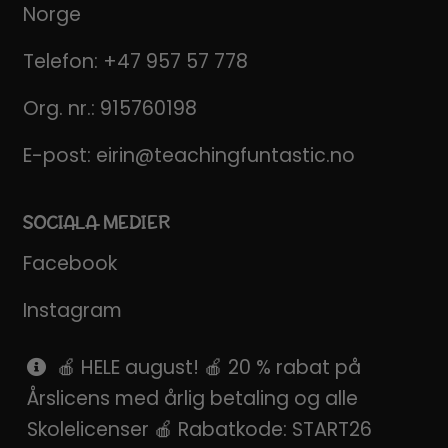
Norge
Telefon:
+47 957 57 778
Org. nr.: 915760198
E-post:
eirin@teachingfuntastic.no
SOCIALA MEDIER
Facebook
Instagram
Pinterest
🍎 HELE august! 🍎 20 % rabat på
Årslicens med årlig betaling og alle
SnapChat
Skolelicenser 🍎 Rabatkode: START26