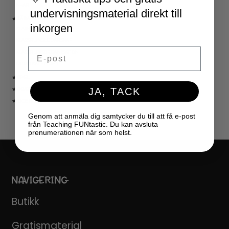
NYÅR
undervisningsmaterial direkt till
★ LÄRARVERKTYG
inkorgen
KLASSRUMSDEKORATION
KLASSRUMSLEDARSKAP
Email
KLASSRUMSORGANISATION
LÄRARKALENDER
★ SPEL
JA, TACK
★ GRATIS
★ LICENSER
Genom att anmäla dig samtycker du till att få e-post
från Teaching FUNtastic. Du kan avsluta
prenumerationen när som helst.
NAVIGERING
Butikk
Gratismaterial