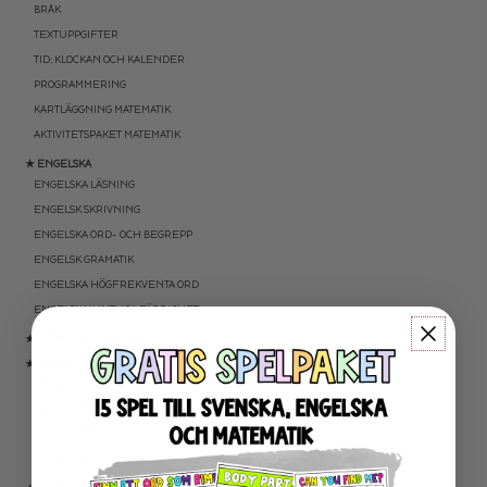
BRÅK
TEXTUPPGIFTER
TID: KLOCKAN OCH KALENDER
PROGRAMMERING
KARTLÄGGNING MATEMATIK
AKTIVITETSPAKET MATEMATIK
★ ENGELSKA
ENGELSKA LÄSNING
ENGELSK SKRIVNING
ENGELSKA ORD- OCH BEGREPP
ENGELSK GRAMATIK
ENGELSKA HÖGFREKVENTA ORD
ENGELSK MUNTLIGA FÄRDIGHET
★ UTOMHUSPEDAGOGIK
★ ANDRA ÄMNEN
SOCIALA FÄRDIGHETER
SAMHÄLLSKUNSKAP
NATURVETENSKAP
RELIGIONSKUNSKAP