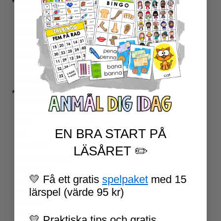
★ SERIER
ESCAPE ROOMS
UPPGIFTSKORT SVENSKA
NIVÅINDELADE LÄSTEXTER
LÄSKORT FAKTA
VI SKRIVER
SPRÅKSPIRALEN
MATTESPIRALEN
★ SÄSONG OCH HÖGTIDER
100 SKOLDAGAR
OLYMPISKA SPELEN
SAMER
EN BRA START PÅ
PÅSK
VM I FOTBOLL
LÄSÅRET ✏️
NATIONALDAGEN 6 JUNI
TERMINSAVSLUT
💛 Få ett gratis
spelpaket
med 15
SKOLSTART
lärspel (värde 95 kr)
FN-DAGEN
HALLOWEEN
JUL
💛 Praktiska tips och gratis