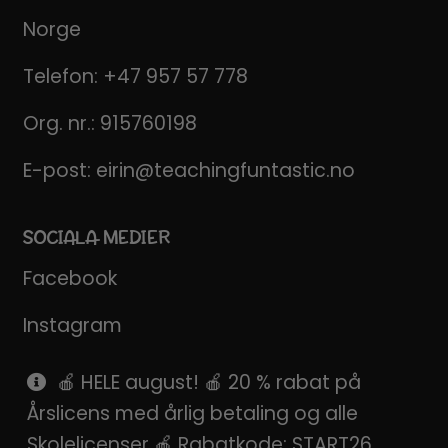
Norge
Telefon:
+47 957 57 778
Org. nr.: 915760198
E-post:
eirin@teachingfuntastic.no
SOCIALA MEDIER
Facebook
Instagram
Pinterest
🍎 HELE august! 🍎 20 % rabat på
Årslicens med årlig betaling og alle
SnapChat
Skolelicenser 🍎 Rabatkode: START26