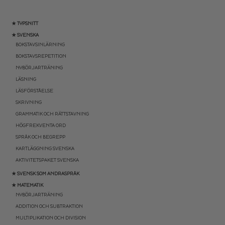
★ TYPSNITT
★ SVENSKA
BOKSTAVSINLÄRNING
BOKSTAVSREPETITION
NYBÖRJARTRÄNING
LÄSNING
LÄSFÖRSTÅELSE
SKRIVNING
GRAMMATIK OCH RÄTTSTAVNING
HÖGFREKVENTA ORD
SPRÅK OCH BEGREPP
KARTLÄGGNING SVENSKA
AKTIVITETSPAKET SVENSKA
★ SVENSK SOM ANDRASPRÅK
★ MATEMATIK
NYBÖRJARTRÄNING
ADDITION OCH SUBTRAKTION
MULTIPLIKATION OCH DIVISION