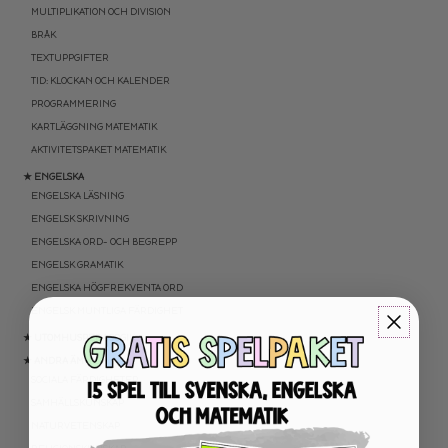
MULTIPLIKATION OCH DIVISION
BRÅK
TEXTUPPGIFTER
TID: KLOCKAN OCH KALENDER
PROGRAMMERING
KARTLÄGGNING MATEMATIK
AKTIVITETSPAKET MATEMATIK
★ ENGELSKA
ENGELSKA LÄSNING
ENGELSK SKRIVNING
ENGELSKA ORD- OCH BEGREPP
ENGELSK GRAMATIK
ENGELSKA HÖGFREKVENTA ORD
ENGELSK MUNTLIGA FÄRDIGHET
★ UTOMHUSPEDAGOGIK
★ ANDRA ÄMNEN
SOCIALA FÄRDIGHETER
SAMHÄLLSKUNSKAP
NATURVETENSKAP