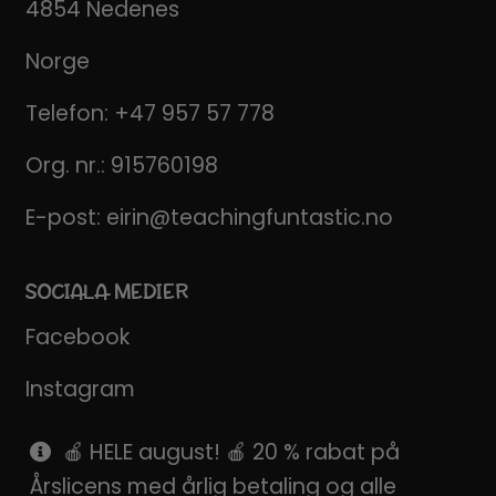
4854 Nedenes
Norge
Telefon:
+47 957 57 778
Org. nr.: 915760198
E-post:
eirin@teachingfuntastic.no
SOCIALA MEDIER
Facebook
Instagram
Pinterest
🍎 HELE august! 🍎 20 % rabat på
Årslicens med årlig betaling og alle
SnapChat