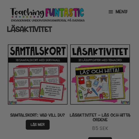
Hoppa
Gå
MENY
till
till
navigering
innehåll
LÄSAKTIVITET
INFO
EXPANDERA
UNDERMENY
MITT KONTO
GRATISMATERIAL
EXPANDERA
UNDERMENY
BUTIK
LICENSER
EXPANDERA
UNDERMENY
TYPSNITT
SAMTALSKORT: VAD VILL DU?
LÄSAKTIVITET – LÄS OCH HITTA
ORDENE
TIPSHÖRNAN
LÄS MER
85
SEK