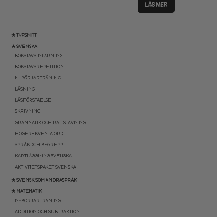
LÄS MER
★ TYPSNITT
★ SVENSKA
BOKSTAVSINLÄRNING
BOKSTAVSREPETITION
NYBÖRJARTRÄNING
LÄSNING
LÄSFÖRSTÅELSE
SKRIVNING
GRAMMATIK OCH RÄTTSTAVNING
HÖGFREKVENTA ORD
SPRÅK OCH BEGREPP
KARTLÄGGNING SVENSKA
AKTIVITETSPAKET SVENSKA
★ SVENSK SOM ANDRASPRÅK
★ MATEMATIK
NYBÖRJARTRÄNING
ADDITION OCH SUBTRAKTION