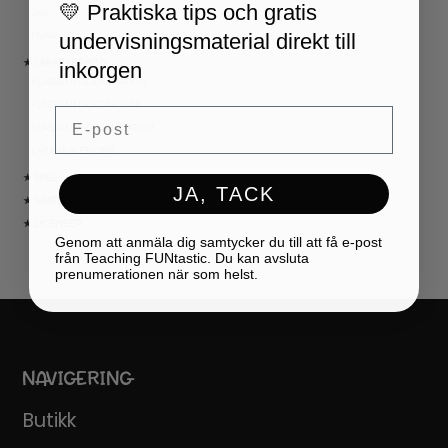
💛 Praktiska tips och gratis
JUL
undervisningsmaterial direkt till
NYÅR
inkorgen
★ LÄRARVERKTYG
KLASSRUMSDEKORATION
KLASSRUMSLEDARSKAP
Email
KLASSRUMSORGANISATION
LÄRARKALENDER
★ SPEL
JA, TACK
★ GRATIS
★ LICENSER
Genom att anmäla dig samtycker du till att få e-post
från Teaching FUNtastic. Du kan avsluta
prenumerationen när som helst.
NAVIGERING
Butikk