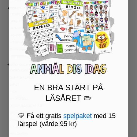
RELIGIONSKUNSKAP
★ SERIER
ESCAPE ROOMS
UPPGIFTSKORT SVENSKA
NIVÅINDELADE LÄSTEXTER
LÄSKORT FAKTA
VI SKRIVER
SPRÅKSPIRALEN
MATTESPIRALEN
★ SÄSONG OCH HÖGTIDER
100 SKOLDAGAR
OLYMPISKA SPELEN
EN BRA START PÅ
SAMER
PÅSK
LÄSÅRET ✏️
VM I FOTBOLL
NATIONALDAGEN 6 JUNI
TERMINSAVSLUT
💛 Få ett gratis
spelpaket
med 15
SKOLSTART
lärspel (värde 95 kr)
FN-DAGEN
HALLOWEEN