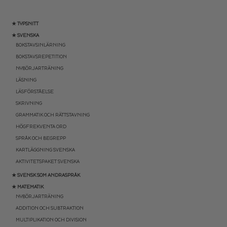
★ TYPSNITT
★ SVENSKA
BOKSTAVSINLÄRNING
BOKSTAVSREPETITION
NYBÖRJARTRÄNING
LÄSNING
LÄSFÖRSTÅELSE
SKRIVNING
GRAMMATIK OCH RÄTTSTAVNING
HÖGFREKVENTA ORD
SPRÅK OCH BEGREPP
KARTLÄGGNING SVENSKA
AKTIVITETSPAKET SVENSKA
★ SVENSK SOM ANDRASPRÅK
★ MATEMATIK
NYBÖRJARTRÄNING
ADDITION OCH SUBTRAKTION
MULTIPLIKATION OCH DIVISION