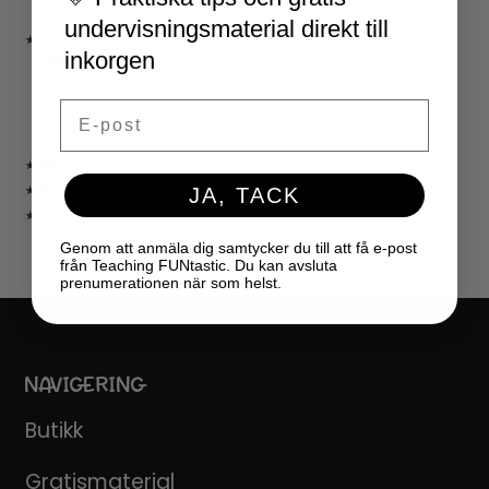
NYÅR
undervisningsmaterial direkt till
★ LÄRARVERKTYG
inkorgen
KLASSRUMSDEKORATION
KLASSRUMSLEDARSKAP
Email
KLASSRUMSORGANISATION
LÄRARKALENDER
★ SPEL
JA, TACK
★ GRATIS
★ LICENSER
Genom att anmäla dig samtycker du till att få e-post
från Teaching FUNtastic. Du kan avsluta
prenumerationen när som helst.
NAVIGERING
Butikk
Gratismaterial