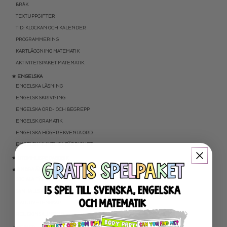
BRÅK
TEXTUPPGIFTER
TID: KLOCKAN OCH KALENDER
PROGRAMMERING
KARTLÄGGNING MATEMATIK
AKTIVITETSPAKET MATEMATIK
★ ENGELSKA
ENGELSKA LÄSNING
ENGELSK SKRIVNING
ENGELSKA ORD- OCH BEGREPP
ENGELSK GRAMATIK
ENGELSKA HÖGFREKVENTA ORD
ENGELSK MUNTLIGA FÄRDIGHET
★ UTOMHUSPEDAGOGIK
★ ANDRA ÄMNEN
SOCIALA FÄRDIGHETER
SAMHÄLLSKUNSKAP
NATURVETENSKAP
RELIGIONSKUNSKAP