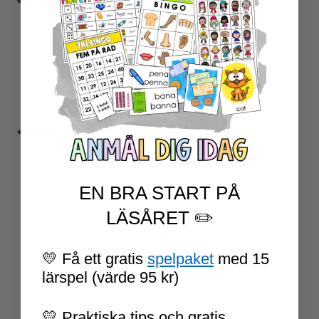
★ SERIER
ESCAPE ROOMS
UPPGIFTSKORT SVENSKA
NIVÅINDELADE LÄSTEXTER
LÄSKORT FAKTA
VI SKRIVER
SPRÅKSPIRALEN
MATTESPIRALEN
★ SÄSONG OCH HÖGTIDER
100 SKOLDAGAR
OLYMPISKA SPELEN
SAMER
EN BRA START PÅ
PÅSK
VM I FOTBOLL
LÄSÅRET ✏️
NATIONALDAGEN 6 JUNI
TERMINSAVSLUT
💛 Få ett gratis
spelpaket
med 15
SKOLSTART
lärspel (värde 95 kr)
FN-DAGEN
HALLOWEEN
JUL
💛 Praktiska tips och gratis