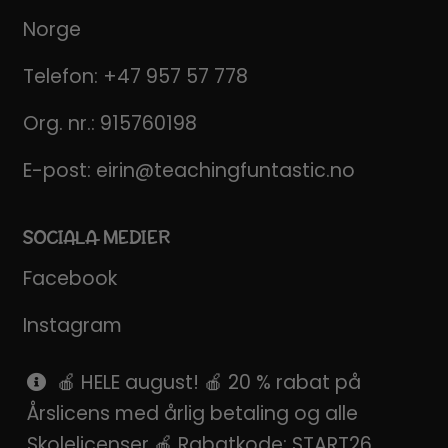
Norge
Telefon:
+47 957 57 778
Org. nr.: 915760198
E-post:
eirin@teachingfuntastic.no
SOCIALA MEDIER
Facebook
Instagram
Pinterest
🍎 HELE august! 🍎 20 % rabat på
Årslicens med årlig betaling og alle
SnapChat
Skolelicenser 🍎 Rabatkode: START26