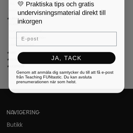
💛 Praktiska tips och gratis
JUL
undervisningsmaterial direkt till
NYÅR
inkorgen
★ LÄRARVERKTYG
KLASSRUMSDEKORATION
KLASSRUMSLEDARSKAP
Email
KLASSRUMSORGANISATION
LÄRARKALENDER
★ SPEL
JA, TACK
★ GRATIS
★ LICENSER
Genom att anmäla dig samtycker du till att få e-post
från Teaching FUNtastic. Du kan avsluta
prenumerationen när som helst.
NAVIGERING
Butikk