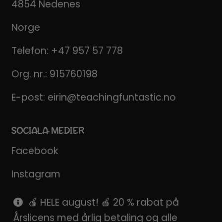
4854 Nedenes
Norge
Telefon:
+47 957 57 778
Org. nr.: 915760198
E-post:
eirin@teachingfuntastic.no
SOCIALA MEDIER
Facebook
Instagram
Pinterest
🍎 HELE august! 🍎 20 % rabat på
Årslicens med årlig betaling og alle
SnapChat