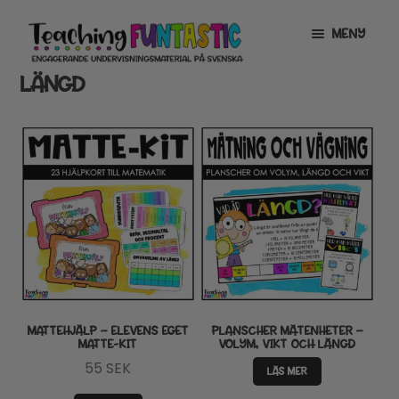
Hoppa
Gå
MENY
till
till
navigering
innehåll
LÄNGD
INFO
EXPANDERA
UNDERMENY
MITT KONTO
GRATISMATERIAL
EXPANDERA
UNDERMENY
BUTIK
LICENSER
EXPANDERA
UNDERMENY
TYPSNITT
MATTEHJÄLP – ELEVENS EGET
PLANSCHER MÄTENHETER –
MATTE-KIT
VOLYM, VIKT OCH LÄNGD
TIPSHÖRNAN
55
SEK
LÄS MER