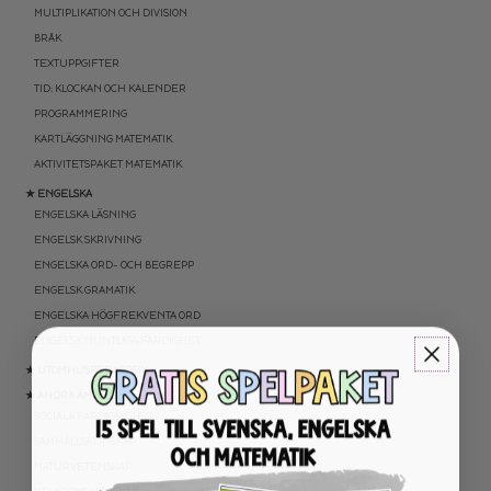
MULTIPLIKATION OCH DIVISION
BRÅK
TEXTUPPGIFTER
TID: KLOCKAN OCH KALENDER
PROGRAMMERING
KARTLÄGGNING MATEMATIK
AKTIVITETSPAKET MATEMATIK
★ ENGELSKA
ENGELSKA LÄSNING
ENGELSK SKRIVNING
ENGELSKA ORD- OCH BEGREPP
ENGELSK GRAMATIK
ENGELSKA HÖGFREKVENTA ORD
ENGELSK MUNTLIGA FÄRDIGHET
★ UTOMHUSPEDAGOGIK
★ ANDRA ÄMNEN
SOCIALA FÄRDIGHETER
SAMHÄLLSKUNSKAP
NATURVETENSKAP