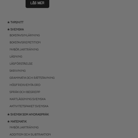
LÄS MER
★ TYPSNITT
★ SVENSKA
BOKSTAVSINLÄRNING
BOKSTAVSREPETITION
NYBÖRJARTRÄNING
LÄSNING
LÄSFÖRSTÅELSE
SKRIVNING
GRAMMATIK OCH RÄTTSTAVNING
HÖGFREKVENTA ORD
SPRÅK OCH BEGREPP
KARTLÄGGNING SVENSKA
AKTIVITETSPAKET SVENSKA
★ SVENSK SOM ANDRASPRÅK
★ MATEMATIK
NYBÖRJARTRÄNING
ADDITION OCH SUBTRAKTION