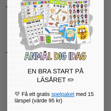
RELIGIONSKUNSKAP
★ SERIER
ESCAPE ROOMS
UPPGIFTSKORT SVENSKA
NIVÅINDELADE LÄSTEXTER
LÄSKORT FAKTA
VI SKRIVER
SPRÅKSPIRALEN
MATTESPIRALEN
★ SÄSONG OCH HÖGTIDER
100 SKOLDAGAR
OLYMPISKA SPELEN
EN BRA START PÅ
SAMER
PÅSK
LÄSÅRET ✏️
VM I FOTBOLL
NATIONALDAGEN 6 JUNI
TERMINSAVSLUT
💛 Få ett gratis
spelpaket
med 15
SKOLSTART
lärspel (värde 95 kr)
FN-DAGEN
HALLOWEEN