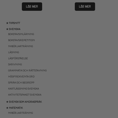
LÄS MER
LÄS MER
★ TYPSNITT
★ SVENSKA
BOKSTAVSINLÄRNING
BOKSTAVSREPETITION
NYBÖRJARTRÄNING
LÄSNING
LÄSFÖRSTÅELSE
SKRIVNING
GRAMMATIK OCH RÄTTSTAVNING
HÖGFREKVENTA ORD
SPRÅK OCH BEGREPP
KARTLÄGGNING SVENSKA
AKTIVITETSPAKET SVENSKA
★ SVENSK SOM ANDRASPRÅK
★ MATEMATIK
NYBÖRJARTRÄNING