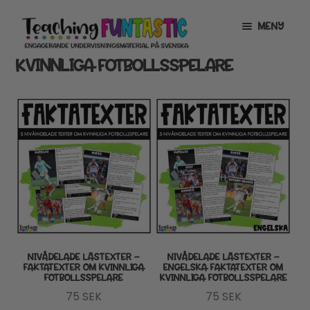
Hoppa
Gå
MENY
till
till
navigering
innehåll
KVINNLIGA FOTBOLLSSPELARE
INFO
EXPANDERA
UNDERMENY
MITT KONTO
GRATISMATERIAL
EXPANDERA
UNDERMENY
BUTIK
LICENSER
EXPANDERA
UNDERMENY
TYPSNITT
NIVÅDELADE LÄSTEXTER –
NIVÅDELADE LÄSTEXTER –
FAKTATEXTER OM KVINNLIGA
ENGELSKA FAKTATEXTER OM
FOTBOLLSSPELARE
KVINNLIGA FOTBOLLSSPELARE
TIPSHÖRNAN
75
SEK
75
SEK