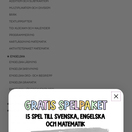
ADDITION OCH SUBTRAKTION
MULTIPLIKATION OCH DIVISION
BRÅK
TEXTUPPGIFTER
TID: KLOCKAN OCH KALENDER
PROGRAMMERING
KARTLÄGGNING MATEMATIK
AKTIVITETSPAKET MATEMATIK
★ ENGELSKA
ENGELSKA LÄSNING
ENGELSK SKRIVNING
ENGELSKA ORD- OCH BEGREPP
ENGELSK GRAMATIK
ENGELSKA HÖGFREKVENTA ORD
ENGELSK MUNTLIGA FÄRDIGHET
★ UTOMHUSPEDAGOGIK
★ ANDRA ÄMNEN
SOCIALA FÄRDIGHETER
SAMHÄLLSKUNSKAP
NATURVETENSKAP