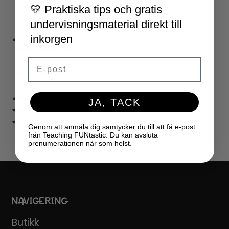
HALLOWEEN
💛 Praktiska tips och gratis
JUL
undervisningsmaterial direkt till
NYÅR
inkorgen
★ LÄRARVERKTYG
KLASSRUMSDEKORATION
Email
KLASSRUMSLEDARSKAP
KLASSRUMSORGANISATION
LÄRARKALENDER
★ SPEL
JA, TACK
★ GRATIS
★ LICENSER
Genom att anmäla dig samtycker du till att få e-post
från Teaching FUNtastic. Du kan avsluta
prenumerationen när som helst.
NAVIGERING
Butikk