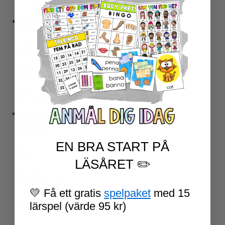
RELIGIONSKUNSKAP
★ SERIER
ESCAPE ROOMS
UPPGIFTSKORT SVENSKA
NIVÅINDELADE LÄSTEXTER
LÄSKORT FAKTA
VI SKRIVER
SPRÅKSPIRALEN
MATTESPIRALEN
★ SÄSONG OCH HÖGTIDER
100 SKOLDAGAR
OLYMPISKA SPELEN
EN BRA START PÅ
SAMER
PÅSK
LÄSÅRET ✏️
VM I FOTBOLL
NATIONALDAGEN 6 JUNI
💛 Få ett gratis
spelpaket
med 15
TERMINSAVSLUT
lärspel (värde 95 kr)
SKOLSTART
FN-DAGEN