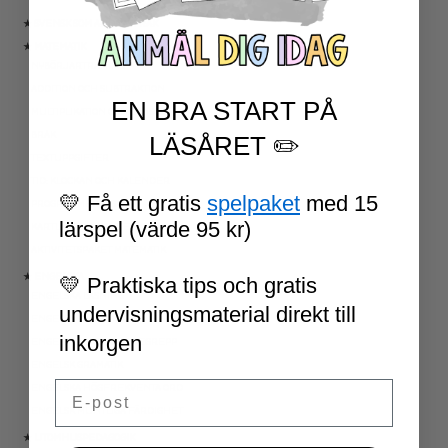
★ SVENSK SOM ANDRASPRÅK
★ MATEMATIK
NYBÖRJARTRÄNING
ADDITION OCH SUBTRAKTION
EN BRA START PÅ
MULTIPLIKATION OCH DIVISION
BRÅK
LÄSÅRET ✏️
TEXTUPPGIFTER
TID: KLOCKAN OCH KALENDER
💛 Få ett gratis
spelpaket
med 15
PROGRAMMERING
lärspel (värde 95 kr)
KARTLÄGGNING MATEMATIK
AKTIVITETSPAKET MATEMATIK
★ ENGELSKA
💛 Praktiska tips och gratis
ENGELSKA LÄSNING
undervisningsmaterial direkt till
ENGELSK SKRIVNING
inkorgen
ENGELSKA ORD- OCH BEGREPP
ENGELSK GRAMATIK
Email
ENGELSKA HÖGFREKVENTA ORD
ENGELSK MUNTLIGA FÄRDIGHET
★ UTOMHUSPEDAGOGIK