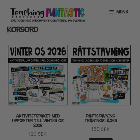
Hoppa
Gå
MENY
till
till
navigering
innehåll
KORSORD
INFO
EXPANDERA
UNDERMENY
MITT KONTO
GRATISMATERIAL
EXPANDERA
UNDERMENY
BUTIK
LICENSER
EXPANDERA
UNDERMENY
TYPSNITT
AKTIVITETSPAKET MED
RÄTTSTAVNING
UPPGIFTER TILL VINTER OS
TRÄNINGSLÄGER
2026
TIPSHÖRNAN
150
SEK
120
SEK