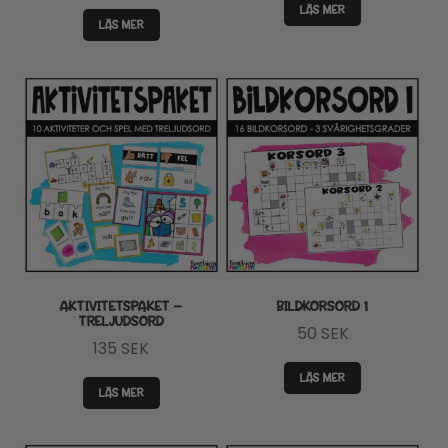
LÄS MER
LÄS MER
AKTIVITETSPAKET –
BILDKORSORD 1
TRELJUDSORD
50
SEK
135
SEK
LÄS MER
LÄS MER