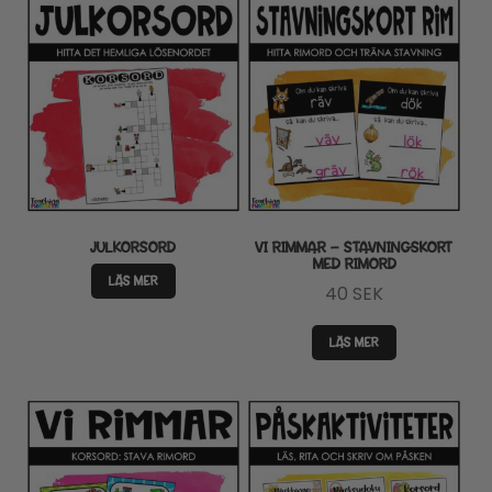
JULKORSORD
VI RIMMAR – STAVNINGSKORT
MED RIMORD
LÄS MER
40
SEK
LÄS MER