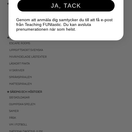
★ ANDRA ÄMNEN
JA, TACK
SOCIALA FÄRDIGHETER
SAMHÄLLSKUNSKAP
Genom att anmäla dig samtycker du till att få e-post
NATURVETENSKAP
från Teaching FUNtastic. Du kan avsluta
prenumerationen när som helst.
RELIGIONSKUNSKAP
★ SERIER
ESCAPE ROOMS
UPPGIFTSKORT SVENSKA
NIVÅINDELADE LÄSTEXTER
LÄSKORT FAKTA
VI SKRIVER
SPRÅKSPIRALEN
MATTESPIRALEN
★ SÄSONG OCH HÖGTIDER
100 SKOLDAGAR
OLYMPISKA SPELEN
SAMER
PÅSK
VM I FOTBOLL
NATIONALDAGEN 6 JUNI