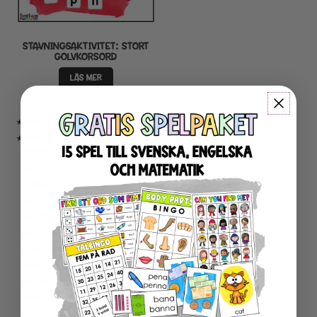
STAVNINGSAKTIVITET: STORT
GOLVKORSORD
LÄS MER
★ TYPSNITT
★ SVENSKA
BOKSTAVSINLÄRNING
BOKSTAVSREPETITION
NYBÖRJARTRÄNING
LÄSNING
LÄSFÖRSTÅELSE
SKRIVNING
GRAMMATIK OCH RÄTTSTAVNING
HÖGFREKVENTA ORD
SPRÅK OCH BEGREPP
KARTLÄGGNING SVENSKA
AKTIVITETSPAKET SVENSKA