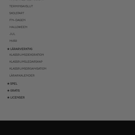
TERMINSAVSLUT
SKOLSTART
FN-DAGEN
HALLOWEEN
JUL
NYÅR
★ LÄRARVERKTYG
KLASSRUMSDEKORATION
KLASSRUMSLEDARSKAP
KLASSRUMSORGANISATION
LÄRARKALENDER
★ SPEL
★ GRATIS
★ LICENSER