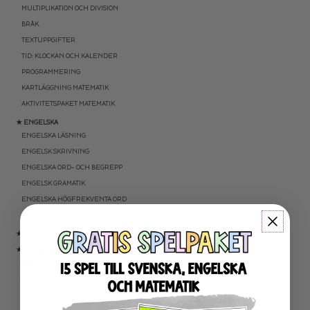
MULTIPLIKATION OCH DIVISION
BRÅK
TEXTUPPGIFTER
TID: KLOCKAN OCH KALENDER
PROGRAMMERING
KARTLÄGGNING MATEMATIK
AKTIVITETSPAKET MATEMATIK
★ ENGELSKA
ENGELSKA LÄSNING
ENGELSK SKRIVNING
ENGELSKA ORD- OCH BEGREPP
ENGELSK GRAMATIK
ENGELSKA HÖGFREKVENTA ORD
ENGELSK MUNTLIGA FÄRDIGHET
★ UTOMHUSPEDAGOGIK
★ ANDRA ÄMNEN
SOCIALA FÄRDIGHETER
SAMHÄLLSKUNSKAP
NATURVETENSKAP