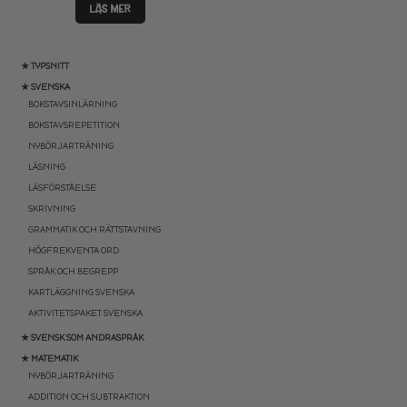
LÄS MER
★ TYPSNITT
★ SVENSKA
BOKSTAVSINLÄRNING
BOKSTAVSREPETITION
NYBÖRJARTRÄNING
LÄSNING
LÄSFÖRSTÅELSE
SKRIVNING
GRAMMATIK OCH RÄTTSTAVNING
HÖGFREKVENTA ORD
SPRÅK OCH BEGREPP
KARTLÄGGNING SVENSKA
AKTIVITETSPAKET SVENSKA
★ SVENSK SOM ANDRASPRÅK
★ MATEMATIK
NYBÖRJARTRÄNING
ADDITION OCH SUBTRAKTION