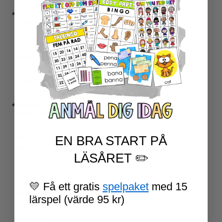
RELIGIONSKUNSKAP
★ SERIER
ESCAPE ROOMS
UPPGIFTSKORT SVENSKA
NIVÅINDELADE LÄSTEXTER
LÄSKORT FAKTA
VI SKRIVER
SPRÅKSPIRALEN
MATTESPIRALEN
★ SÄSONG OCH HÖGTIDER
100 SKOLDAGAR
OLYMPISKA SPELEN
EN BRA START PÅ
SAMER
PÅSK
LÄSÅRET ✏️
VM I FOTBOLL
NATIONALDAGEN 6 JUNI
TERMINSAVSLUT
💛 Få ett gratis
spelpaket
med 15
SKOLSTART
lärspel (värde 95 kr)
FN-DAGEN
HALLOWEEN