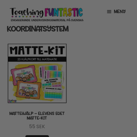
Hoppa
Gå
MENY
till
till
navigering
innehåll
KOORDINATSYSTEM
INFO
EXPANDERA
UNDERMENY
MITT KONTO
GRATISMATERIAL
EXPANDERA
UNDERMENY
BUTIK
LICENSER
EXPANDERA
UNDERMENY
TYPSNITT
MATTEHJÄLP – ELEVENS EGET
MATTE-KIT
TIPSHÖRNAN
55
SEK