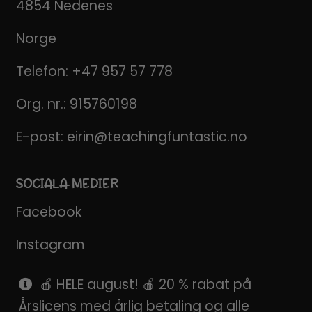
4854 Nedenes
Norge
Telefon:
+47 957 57 778
Org. nr.: 915760198
E-post:
eirin@teachingfuntastic.no
SOCIALA MEDIER
Facebook
Instagram
Pinterest
🍎 HELE august! 🍎 20 % rabat på
Årslicens med årlig betaling og alle
SnapChat