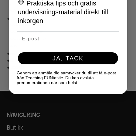
💛 Praktiska tips och gratis
JUL
undervisningsmaterial direkt till
NYÅR
inkorgen
★ LÄRARVERKTYG
KLASSRUMSDEKORATION
KLASSRUMSLEDARSKAP
Email
KLASSRUMSORGANISATION
LÄRARKALENDER
★ SPEL
JA, TACK
★ GRATIS
★ LICENSER
Genom att anmäla dig samtycker du till att få e-post
från Teaching FUNtastic. Du kan avsluta
prenumerationen när som helst.
NAVIGERING
Butikk