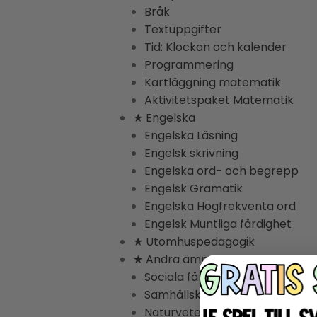
Bråk
Textuppgifter
Tid: Klockan och kalender
Programmering
Kartläggning matematik
Aktivitetspaket Matematik
★ Engelska
Engelska Läsning
Engelsk skrivning
Engelska ord- och begrepp
Engelsk Gramatik
Engelska Högfrekventa ord
Engelsk Muntliga färdighet
★ Utomhuspedagogik
★ Andra ämnen
Sociala färdigheter
Samhällskunskap
Naturvetenskap