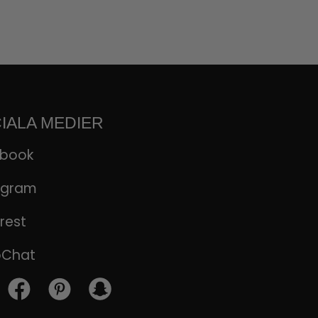
IALA MEDIER
ebook
agram
rest
pChat