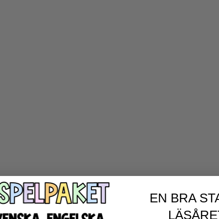
EN BRA ST
LÄSÅRE