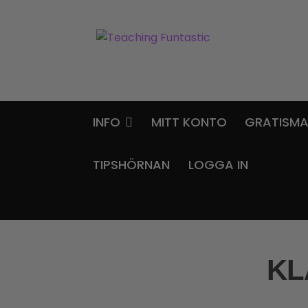
Hoppa
Gå
till
till
navigering
innehåll
INFO
MITT KONTO
GRATISMA
TIPSHÖRNAN
LOGGA IN
KL