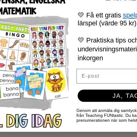
💛 Få ett gratis
spel
lärspel (värde 95 kr)
💛 Praktiska tips och
undervisningsmaterial
inkorgen
Email
JA, TA
Genom att anmäla dig samtycker 
från Teaching FUNtastic. Du ka
prenumerationen när som helst