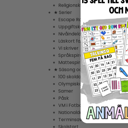
Religionskunskap
★ Serier
Escape Rooms
Uppgiftskort Svenska
Nivåindelade Lästexter
Läskort fakta
Vi skriver
Språkspiralen
Mattespiralen
★ Säsong och högtider
100 skoldagar
Olympiska Spelen
Samer
Påsk
VM i Fotboll
Nationaldagen 6 juni
Terminsavslut
Skolstart