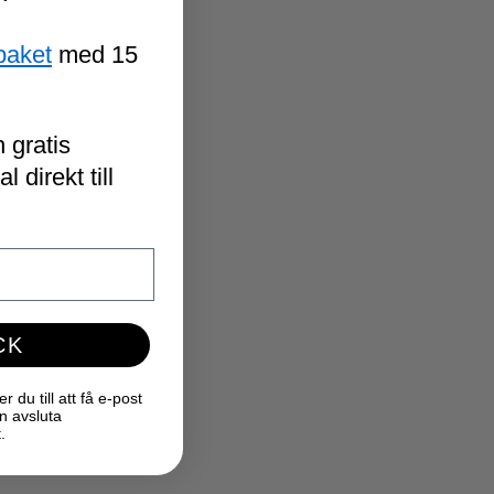
paket
med 15
 gratis
 direkt till
CK
du till att få e-post
n avsluta
.