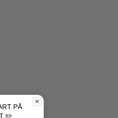
ART PÅ
T ✏️