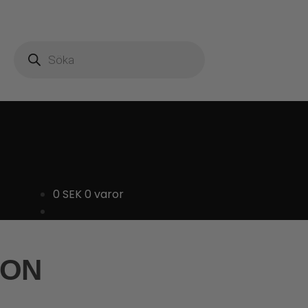
Produktsökning
0
SEK
0 varor
ION