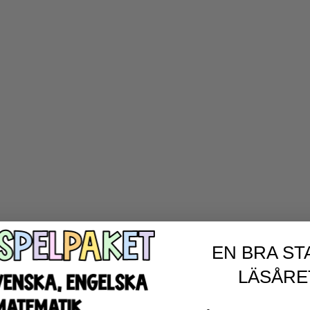
EN BRA ST
LÄSÅRE