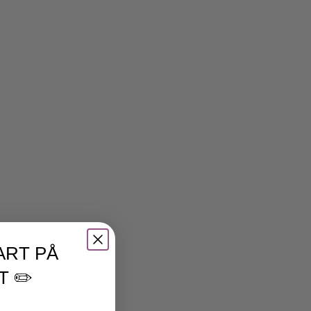
ART PÅ
T ✏️