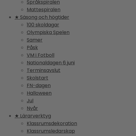
Språkspiralen
Mattespiralen
★ Säsong och högtider
100 skoldagar
Olympiska Spelen
Samer
Påsk
VM i Fotboll
Nationaldagen 6 juni
Terminsavslut
Skolstart
FN-dagen
Halloween
Jul
Nyår
★ Lärarverktyg
Klassrumsdekoration
Klassrumsledarskap