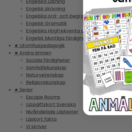
Engelska Läsning
Engelsk skrivning
Engelska ord- och begrepp
Engelsk Gramatik
Engelska Högfrekventa ord
Engelsk Muntliga färdighet
★ Utomhuspedagogik
★ Andra ämnen
Sociala färdigheter
Samhällskunskap
Naturvetenskap
Religionskunskap
★ Serier
Escape Rooms
Uppgiftskort Svenska
Nivåindelade Lästexter
Läskort fakta
Vi skriver