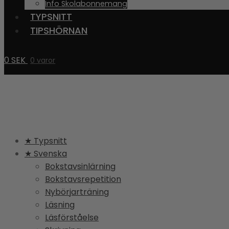
Info Skolabonnemang
TYPSNITT
TIPSHÖRNAN
0
SEK
0 varor
★ Typsnitt
★ Svenska
Bokstavsinlärning
Bokstavsrepetition
Nybörjarträning
Läsning
Läsförståelse