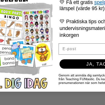
💛 Få ett gratis
spel
lärspel (värde 95 kr)
💛 Praktiska tips och
undervisningsmaterial
inkorgen
Email
JA, TA
Genom att anmäla dig samtycker 
från Teaching FUNtastic. Du ka
prenumerationen när som helst