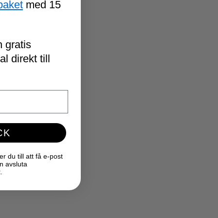
paket
med 15
 gratis
 direkt till
CK
du till att få e-post
n avsluta
.