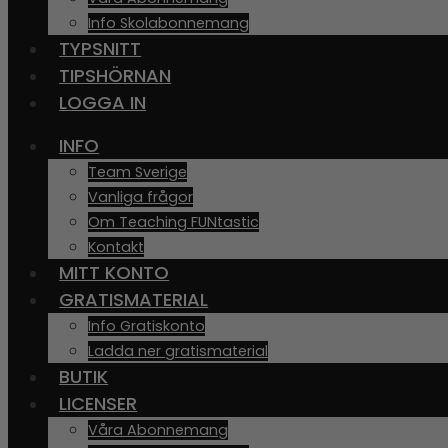
Info Skolabonnemang
TYPSNITT
TIPSHÖRNAN
LOGGA IN
INFO
Team Sverige
Vanliga frågor
Om Teaching FUNtastic
Kontakt
MITT KONTO
GRATISMATERIAL
Info Gratiskonto
Ladda ner gratismaterial
BUTIK
LICENSER
Våra Abonnemang