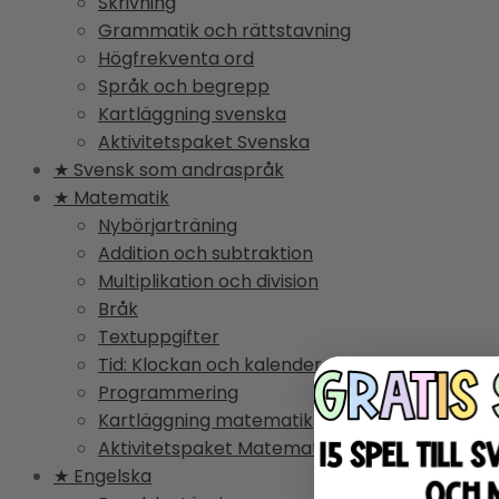
Skrivning
Grammatik och rättstavning
Högfrekventa ord
Språk och begrepp
Kartläggning svenska
Aktivitetspaket Svenska
★ Svensk som andraspråk
★ Matematik
Nybörjarträning
Addition och subtraktion
Multiplikation och division
Bråk
Textuppgifter
Tid: Klockan och kalender
Programmering
Kartläggning matematik
Aktivitetspaket Matematik
★ Engelska