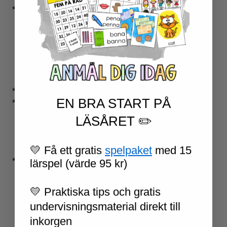
★ ENGELSKA
ENGELSKA LÄSNING
ENGELSK SKRIVNING
ENGELSKA ORD- OCH BEGREPP
ENGELSK GRAMATIK
ENGELSKA HÖGFREKVENTA ORD
ENGELSK MUNTLIGA FÄRDIGHET
★ UTOMHUSPEDAGOGIK
EN BRA START PÅ
★ ANDRA ÄMNEN
SOCIALA FÄRDIGHETER
LÄSÅRET ✏️
SAMHÄLLSKUNSKAP
NATURVETENSKAP
RELIGIONSKUNSKAP
💛 Få ett gratis
spelpaket
med 15
★ SERIER
lärspel (värde 95 kr)
ESCAPE ROOMS
UPPGIFTSKORT SVENSKA
💛 Praktiska tips och gratis
NIVÅINDELADE LÄSTEXTER
undervisningsmaterial direkt till
LÄSKORT FAKTA
VI SKRIVER
inkorgen