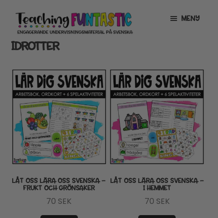
Hoppa
Gå
MENY
till
till
navigering
innehåll
IDROTTER
INFO
EXPANDERA
UNDERMENY
MITT KONTO
GRATISMATERIAL
EXPANDERA
UNDERMENY
BUTIK
LICENSER
EXPANDERA
UNDERMENY
TYPSNITT
LÅT OSS LÄRA OSS SVENSKA –
LÅT OSS LÄRA OSS SVENSKA –
FRUKT OCH GRÖNSAKER
I HEMMET
TIPSHÖRNAN
70
SEK
70
SEK