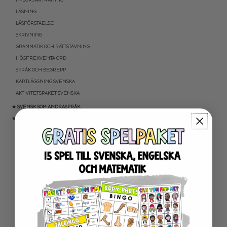
LÄSNING
LÄSFÖRSTÅELSE
SKRIVNING
GRAMMATIK OCH RÄTTSTAVNING
HÖGFREKVENTA ORD
SPRÅK OCH BEGREPP
KARTLÄGGNING SVENSKA
AKTIVITETSPAKET SVENSKA
★ SVENSK SOM ANDRASPRÅK
★ MATEMATIK
NYBÖRJARTRÄNING
ADDITION OCH SUBTRAKTION
MULTIPLIKATION OCH DIVISION
BRÅK
TEXTUPPGIFTER
TID: KLOCKAN OCH KALENDER
PROGRAMMERING
KARTLÄGGNING MATEMATIK
AKTIVITETSPAKET MATEMATIK