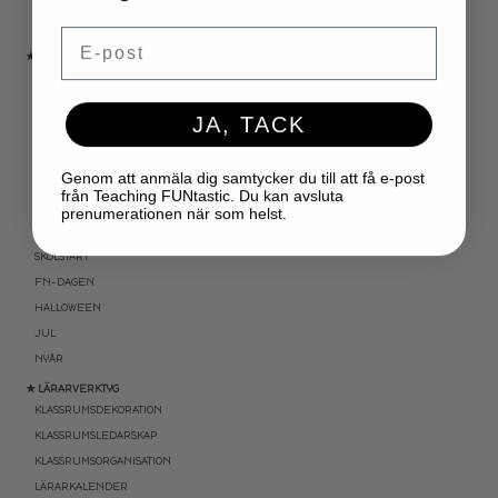
SPRÅKSPIRALEN
MATTESPIRALEN
Email
★ SÄSONG OCH HÖGTIDER
100 SKOLDAGAR
OLYMPISKA SPELEN
JA, TACK
SAMER
PÅSK
Genom att anmäla dig samtycker du till att få e-post
VM I FOTBOLL
från Teaching FUNtastic. Du kan avsluta
NATIONALDAGEN 6 JUNI
prenumerationen när som helst.
TERMINSAVSLUT
SKOLSTART
FN-DAGEN
HALLOWEEN
JUL
NYÅR
★ LÄRARVERKTYG
KLASSRUMSDEKORATION
KLASSRUMSLEDARSKAP
KLASSRUMSORGANISATION
LÄRARKALENDER