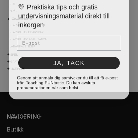
💛 Praktiska tips och gratis
JUL
undervisningsmaterial direkt till
NYÅR
inkorgen
★ LÄRARVERKTYG
KLASSRUMSDEKORATION
KLASSRUMSLEDARSKAP
Email
KLASSRUMSORGANISATION
LÄRARKALENDER
★ SPEL
JA, TACK
★ GRATIS
★ LICENSER
Genom att anmäla dig samtycker du till att få e-post
från Teaching FUNtastic. Du kan avsluta
prenumerationen när som helst.
NAVIGERING
Butikk