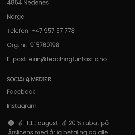
4854 Nedenes
Norge
Telefon:
+47 957 57 778
Org. nr.: 915760198
E-post:
eirin@teachingfuntastic.no
SOCIALA MEDIER
Facebook
Instagram
Pinterest
🍎 HELE august! 🍎 20 % rabat på
Årslicens med årlig betaling og alle
SnapChat