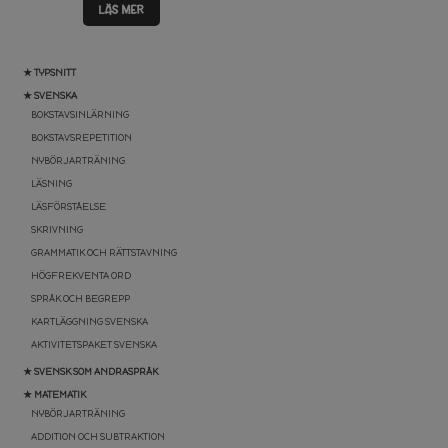
LÄS MER
★ TYPSNITT
★ SVENSKA
BOKSTAVSINLÄRNING
BOKSTAVSREPETITION
NYBÖRJARTRÄNING
LÄSNING
LÄSFÖRSTÅELSE
SKRIVNING
GRAMMATIK OCH RÄTTSTAVNING
HÖGFREKVENTA ORD
SPRÅK OCH BEGREPP
KARTLÄGGNING SVENSKA
AKTIVITETSPAKET SVENSKA
★ SVENSK SOM ANDRASPRÅK
★ MATEMATIK
NYBÖRJARTRÄNING
ADDITION OCH SUBTRAKTION