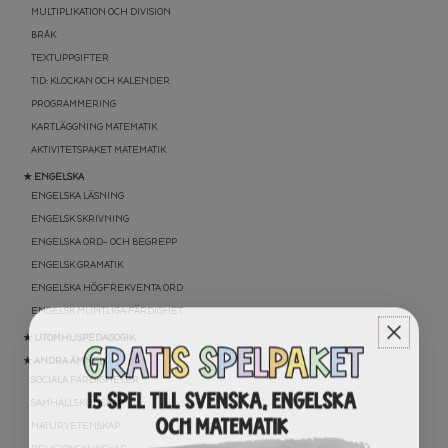
MULTIPLIKATION OCH DIVISION
BRÅK
TEXTUPPGIFTER
TID: KLOCKAN OCH KALENDER
PROGRAMMERING
KARTLÄGGNING MATEMATIK
AKTIVITETSPAKET MATEMATIK
★ ENGELSKA
ENGELSKA LÄSNING
ENGELSK SKRIVNING
ENGELSKA ORD- OCH BEGREPP
ENGELSK GRAMATIK
ENGELSKA HÖGFREKVENTA ORD
ENGELSK MUNTLIGA FÄRDIGHET
★ UTOMHUSPEDAGOGIK
★ ANDRA ÄMNEN
SOCIALA FÄRDIGHETER
SAMHÄLLSKUNSKAP
NATURVETENSKAP