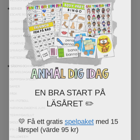
RELIGIONSKUNSKAP
★ SERIER
ESCAPE ROOMS
UPPGIFTSKORT SVENSKA
NIVÅINDELADE LÄSTEXTER
LÄSKORT FAKTA
VI SKRIVER
SPRÅKSPIRALEN
MATTESPIRALEN
★ SÄSONG OCH HÖGTIDER
100 SKOLDAGAR
OLYMPISKA SPELEN
EN BRA START PÅ
SAMER
PÅSK
LÄSÅRET ✏️
VM I FOTBOLL
NATIONALDAGEN 6 JUNI
TERMINSAVSLUT
💛 Få ett gratis
spelpaket
med 15
SKOLSTART
lärspel (värde 95 kr)
FN-DAGEN
HALLOWEEN