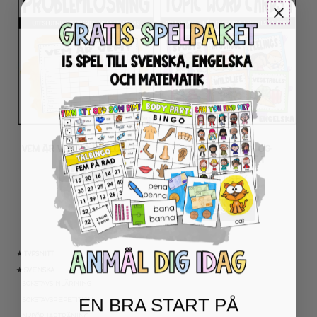
VEM ÄR VEM PÅ HALLOWEEN?
ENGELSKA ORD- OG
BEGREPPSKORT 1
LÄS MER
100
SEK
LÄS MER
★ TYPSNITT
★ SVENSKA
BOKSTAVSINLÄRNING
EN BRA START PÅ
BOKSTAVSREPETITION
NYBÖRJARTRÄNING