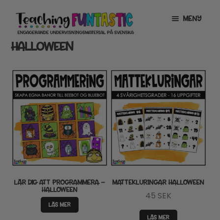
Hoppa
Gå
MENY
till
till
navigering
innehåll
HALLOWEEN
INFO
EXPANDERA
UNDERMENY
MITT KONTO
GRATISMATERIAL
EXPANDERA
UNDERMENY
BUTIK
LICENSER
EXPANDERA
UNDERMENY
TYPSNITT
LÄR DIG ATT PROGRAMMERA –
MATTEKLURINGAR HALLOWEEN
HALLOWEEN
45
SEK
TIPSHÖRNAN
LÄS MER
LÄS MER