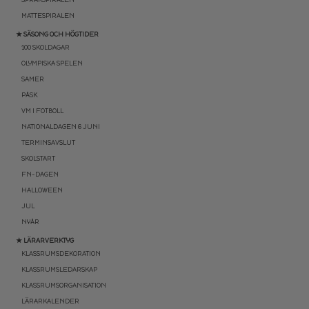
MATTESPIRALEN
★ SÄSONG OCH HÖGTIDER
100 SKOLDAGAR
OLYMPISKA SPELEN
SAMER
PÅSK
VM I FOTBOLL
NATIONALDAGEN 6 JUNI
TERMINSAVSLUT
SKOLSTART
FN-DAGEN
HALLOWEEN
JUL
NYÅR
★ LÄRARVERKTYG
KLASSRUMSDEKORATION
KLASSRUMSLEDARSKAP
KLASSRUMSORGANISATION
LÄRARKALENDER