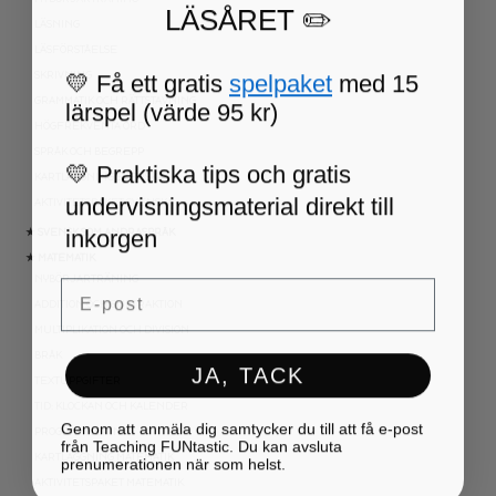
LÄSÅRET ✏️
LÄSNING
LÄSFÖRSTÅELSE
💛 Få ett gratis
spelpaket
med 15
SKRIVNING
GRAMMATIK OCH RÄTTSTAVNING
lärspel (värde 95 kr)
HÖGFREKVENTA ORD
SPRÅK OCH BEGREPP
💛 Praktiska tips och gratis
KARTLÄGGNING SVENSKA
undervisningsmaterial direkt till
AKTIVITETSPAKET SVENSKA
inkorgen
★ SVENSK SOM ANDRASPRÅK
★ MATEMATIK
NYBÖRJARTRÄNING
Email
ADDITION OCH SUBTRAKTION
MULTIPLIKATION OCH DIVISION
BRÅK
JA, TACK
TEXTUPPGIFTER
TID: KLOCKAN OCH KALENDER
Genom att anmäla dig samtycker du till att få e-post
PROGRAMMERING
från Teaching FUNtastic. Du kan avsluta
KARTLÄGGNING MATEMATIK
prenumerationen när som helst.
AKTIVITETSPAKET MATEMATIK