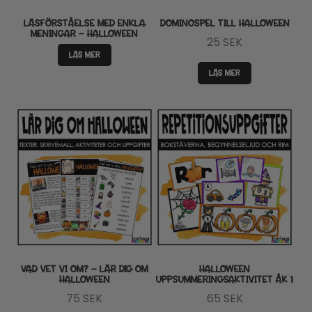
LÄSFÖRSTÅELSE MED ENKLA
DOMINOSPEL TILL HALLOWEEN
MENINGAR – HALLOWEEN
25
SEK
LÄS MER
LÄS MER
VAD VET VI OM? – LÄR DIG OM
HALLOWEEN
HALLOWEEN
UPPSUMMERINGSAKTIVITET ÅK 1
75
SEK
65
SEK