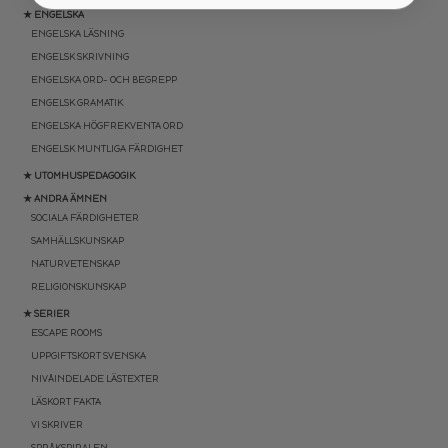
★ ENGELSKA
ENGELSKA LÄSNING
ENGELSK SKRIVNING
ENGELSKA ORD- OCH BEGREPP
ENGELSK GRAMATIK
ENGELSKA HÖGFREKVENTA ORD
ENGELSK MUNTLIGA FÄRDIGHET
★ UTOMHUSPEDAGOGIK
★ ANDRA ÄMNEN
SOCIALA FÄRDIGHETER
SAMHÄLLSKUNSKAP
NATURVETENSKAP
RELIGIONSKUNSKAP
★ SERIER
ESCAPE ROOMS
UPPGIFTSKORT SVENSKA
NIVÅINDELADE LÄSTEXTER
LÄSKORT FAKTA
VI SKRIVER
SPRÅKSPIRALEN