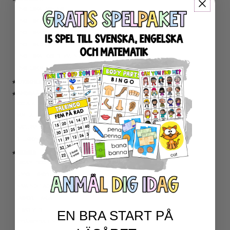
ENGELSKA LÄSNING
ENGELSK SKRIVNING
ENGELSKA ORD- OCH BEGREPP
ENGELSK GRAMATIK
ENGELSKA HÖGFREKVENTA ORD
ENGELSK MUNTLIGA FÄRDIGHET
★ UTOMHUSPEDAGOGIK
★ ANDRA ÄMNEN
SOCIALA FÄRDIGHETER
SAMHÄLLSKUNSKAP
NATURVETENSKAP
RELIGIONSKUNSKAP
★ SERIER
ESCAPE ROOMS
UPPGIFTSKORT SVENSKA
NIVÅINDELADE LÄSTEXTER
LÄSKORT FAKTA
VI SKRIVER
EN BRA START PÅ
SPRÅKSPIRALEN