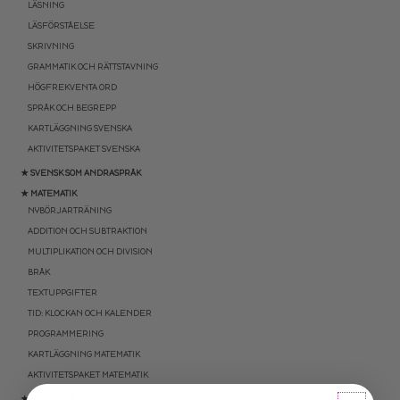
LÄSNING
LÄSFÖRSTÅELSE
SKRIVNING
GRAMMATIK OCH RÄTTSTAVNING
HÖGFREKVENTA ORD
SPRÅK OCH BEGREPP
KARTLÄGGNING SVENSKA
AKTIVITETSPAKET SVENSKA
★ SVENSK SOM ANDRASPRÅK
★ MATEMATIK
NYBÖRJARTRÄNING
ADDITION OCH SUBTRAKTION
MULTIPLIKATION OCH DIVISION
BRÅK
TEXTUPPGIFTER
TID: KLOCKAN OCH KALENDER
PROGRAMMERING
KARTLÄGGNING MATEMATIK
AKTIVITETSPAKET MATEMATIK
★ ENGELSKA