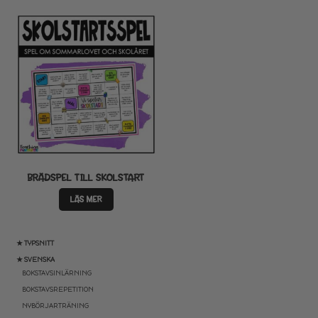
BRÄDSPEL TILL SKOLSTART
LÄS MER
★ TYPSNITT
★ SVENSKA
BOKSTAVSINLÄRNING
BOKSTAVSREPETITION
NYBÖRJARTRÄNING