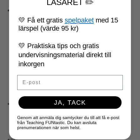
LÄSÅRET ✏️
MATTESPIRALEN
★ SÄSONG OCH HÖGTIDER
100 SKOLDAGAR
💛 Få ett gratis
spelpaket
med 15
OLYMPISKA SPELEN
lärspel (värde 95 kr)
SAMER
PÅSK
💛 Praktiska tips och gratis
VM I FOTBOLL
NATIONALDAGEN 6 JUNI
undervisningsmaterial direkt till
TERMINSAVSLUT
inkorgen
SKOLSTART
FN-DAGEN
Email
HALLOWEEN
JUL
NYÅR
JA, TACK
★ LÄRARVERKTYG
KLASSRUMSDEKORATION
Genom att anmäla dig samtycker du till att få e-post
KLASSRUMSLEDARSKAP
från Teaching FUNtastic. Du kan avsluta
KLASSRUMSORGANISATION
prenumerationen när som helst.
LÄRARKALENDER
★ SPEL