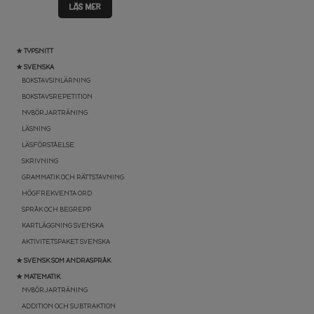
LÄS MER
★ TYPSNITT
★ SVENSKA
BOKSTAVSINLÄRNING
BOKSTAVSREPETITION
NYBÖRJARTRÄNING
LÄSNING
LÄSFÖRSTÅELSE
SKRIVNING
GRAMMATIK OCH RÄTTSTAVNING
HÖGFREKVENTA ORD
SPRÅK OCH BEGREPP
KARTLÄGGNING SVENSKA
AKTIVITETSPAKET SVENSKA
★ SVENSK SOM ANDRASPRÅK
★ MATEMATIK
NYBÖRJARTRÄNING
ADDITION OCH SUBTRAKTION