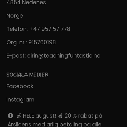
4854 Nedenes
Norge
Telefon:
+47 957 57 778
Org. nr.: 915760198
E-post:
eirin@teachingfuntastic.no
SOCIALA MEDIER
Facebook
Instagram
Pinterest
🍎 HELE august! 🍎 20 % rabat på
Årslicens med årlig betaling og alle
SnapChat