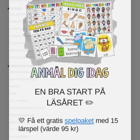
RELIGIONSKUNSKAP
★ SERIER
ESCAPE ROOMS
UPPGIFTSKORT SVENSKA
NIVÅINDELADE LÄSTEXTER
LÄSKORT FAKTA
VI SKRIVER
SPRÅKSPIRALEN
MATTESPIRALEN
★ SÄSONG OCH HÖGTIDER
100 SKOLDAGAR
OLYMPISKA SPELEN
EN BRA START PÅ
SAMER
PÅSK
LÄSÅRET ✏️
VM I FOTBOLL
NATIONALDAGEN 6 JUNI
TERMINSAVSLUT
💛 Få ett gratis
spelpaket
med 15
SKOLSTART
lärspel (värde 95 kr)
FN-DAGEN
HALLOWEEN