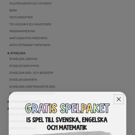
MULTIPLIKATION OCH DIVISION
BRÅK
TEXTUPPGIFTER
TID: KLOCKAN OCH KALENDER
PROGRAMMERING
KARTLÄGGNING MATEMATIK
AKTIVITETSPAKET MATEMATIK
★ ENGELSKA
ENGELSKA LÄSNING
ENGELSK SKRIVNING
ENGELSKA ORD- OCH BEGREPP
ENGELSK GRAMATIK
ENGELSKA HÖGFREKVENTA ORD
ENGELSK MUNTLIGA FÄRDIGHET
★ UTOMHUSPEDAGOGIK
★ ANDRA ÄMNEN
SOCIALA FÄRDIGHETER
SAMHÄLLSKUNSKAP
NATURVETENSKAP