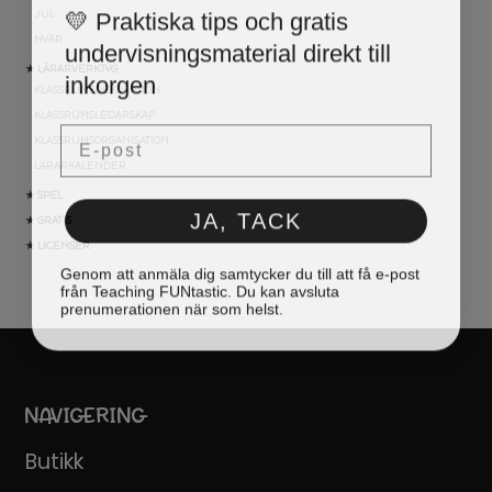
💛 Praktiska tips och gratis
JUL
undervisningsmaterial direkt till
NYÅR
inkorgen
★ LÄRARVERKTYG
KLASSRUMSDEKORATION
KLASSRUMSLEDARSKAP
Email
KLASSRUMSORGANISATION
LÄRARKALENDER
★ SPEL
JA, TACK
★ GRATIS
★ LICENSER
Genom att anmäla dig samtycker du till att få e-post
från Teaching FUNtastic. Du kan avsluta
prenumerationen när som helst.
NAVIGERING
Butikk