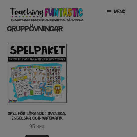
Hoppa
Gå
MENY
till
till
navigering
innehåll
GRUPPÖVNINGAR
INFO
EXPANDERA
UNDERMENY
MITT KONTO
GRATISMATERIAL
EXPANDERA
UNDERMENY
BUTIK
LICENSER
EXPANDERA
UNDERMENY
TYPSNITT
SPEL FÖR LÄRANDE I SVENSKA,
ENGELSKA OCH MATEMATIK
TIPSHÖRNAN
95
SEK