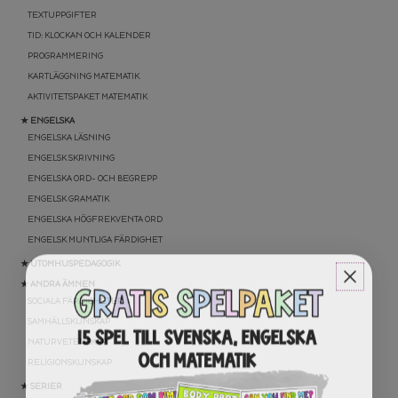
TEXTUPPGIFTER
TID: KLOCKAN OCH KALENDER
PROGRAMMERING
KARTLÄGGNING MATEMATIK
AKTIVITETSPAKET MATEMATIK
★ ENGELSKA
ENGELSKA LÄSNING
ENGELSK SKRIVNING
ENGELSKA ORD- OCH BEGREPP
ENGELSK GRAMATIK
ENGELSKA HÖGFREKVENTA ORD
ENGELSK MUNTLIGA FÄRDIGHET
★ UTOMHUSPEDAGOGIK
★ ANDRA ÄMNEN
SOCIALA FÄRDIGHETER
SAMHÄLLSKUNSKAP
NATURVETENSKAP
RELIGIONSKUNSKAP
★ SERIER