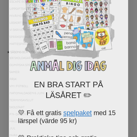
ESCAPE ROOMS
UPPGIFTSKORT SVENSKA
NIVÅINDELADE LÄSTEXTER
LÄSKORT FAKTA
VI SKRIVER
SPRÅKSPIRALEN
MATTESPIRALEN
★ SÄSONG OCH HÖGTIDER
100 SKOLDAGAR
OLYMPISKA SPELEN
SAMER
EN BRA START PÅ
PÅSK
VM I FOTBOLL
LÄSÅRET ✏️
NATIONALDAGEN 6 JUNI
TERMINSAVSLUT
💛 Få ett gratis
spelpaket
med 15
SKOLSTART
FN-DAGEN
lärspel (värde 95 kr)
HALLOWEEN
JUL
💛 Praktiska tips och gratis
NYÅR