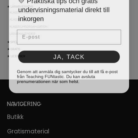
undervisningsmaterial direkt till
★ LÄRARVERKTYG
KLASSRUMSDEKORATION
inkorgen
KLASSRUMSLEDARSKAP
KLASSRUMSORGANISATION
Email
LÄRARKALENDER
★ SPEL
★ GRATIS
JA, TACK
★ LICENSER
Genom att anmäla dig samtycker du till att få e-post
från Teaching FUNtastic. Du kan avsluta
prenumerationen när som helst.
NAVIGERING
Butikk
Gratismaterial