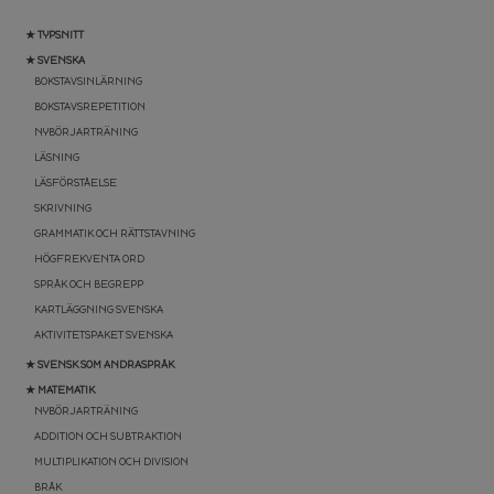
★ TYPSNITT
★ SVENSKA
BOKSTAVSINLÄRNING
BOKSTAVSREPETITION
NYBÖRJARTRÄNING
LÄSNING
LÄSFÖRSTÅELSE
SKRIVNING
GRAMMATIK OCH RÄTTSTAVNING
HÖGFREKVENTA ORD
SPRÅK OCH BEGREPP
KARTLÄGGNING SVENSKA
AKTIVITETSPAKET SVENSKA
★ SVENSK SOM ANDRASPRÅK
★ MATEMATIK
NYBÖRJARTRÄNING
ADDITION OCH SUBTRAKTION
MULTIPLIKATION OCH DIVISION
BRÅK