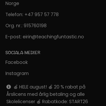
Norge
Telefon:
+47 957 57 778
Org. nr.: 915760198
E-post:
eirin@teachingfuntastic.no
SOCIALA MEDIER
Facebook
Instagram
Pinterest
🍎 HELE august! 🍎 20 % rabat på
Årslicens med årlig betaling og alle
SnapChat
Skolelicenser 🍎 Rabatkode: START26