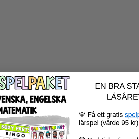
EN BRA ST
LÄSÅRE
💛 Få ett gratis
spel
lärspel (värde 95 kr)