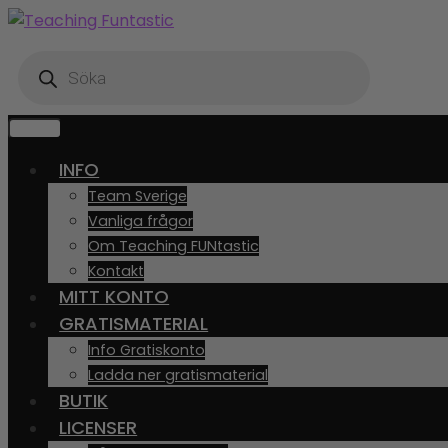
Hoppa
Gå
till
till
Produktsökning
navigering
innehåll
MENY
INFO
Team Sverige
Vanliga frågor
Om Teaching FUNtastic
Kontakt
MITT KONTO
GRATISMATERIAL
Info Gratiskonto
Ladda ner gratismaterial
BUTIK
LICENSER