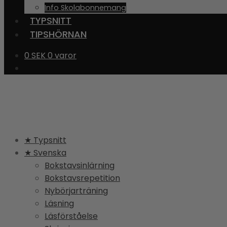
Info Skolabonnemang
TYPSNITT
TIPSHÖRNAN
0
SEK
0 varor
★ Typsnitt
★ Svenska
Bokstavsinlärning
Bokstavsrepetition
Nybörjarträning
Läsning
Läsförståelse