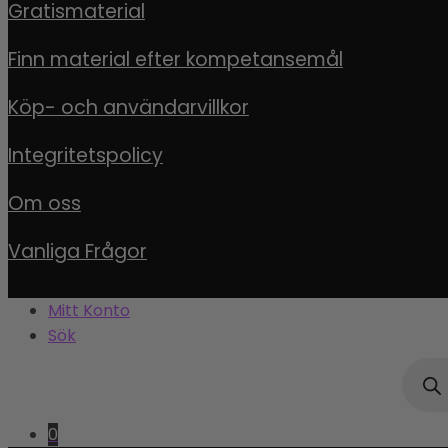
Gratismaterial
Finn material efter kompetansemål
Köp- och användarvillkor
Integritetspolicy
Om oss
Vanliga Frågor
Mitt Konto
Sök
Produ
0