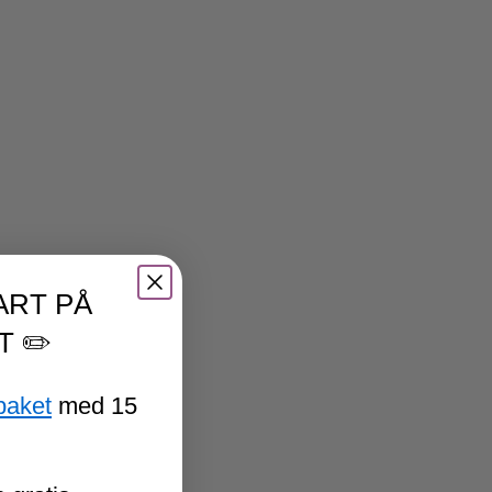
ART PÅ
T ✏️
paket
med 15