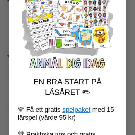
★ SERIER
ESCAPE ROOMS
UPPGIFTSKORT SVENSKA
NIVÅINDELADE LÄSTEXTER
LÄSKORT FAKTA
VI SKRIVER
SPRÅKSPIRALEN
MATTESPIRALEN
★ SÄSONG OCH HÖGTIDER
100 SKOLDAGAR
OLYMPISKA SPELEN
SAMER
EN BRA START PÅ
PÅSK
VM I FOTBOLL
LÄSÅRET ✏️
NATIONALDAGEN 6 JUNI
TERMINSAVSLUT
💛 Få ett gratis
spelpaket
med 15
SKOLSTART
lärspel (värde 95 kr)
FN-DAGEN
HALLOWEEN
JUL
💛 Praktiska tips och gratis