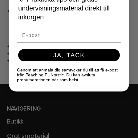
NYÅR
undervisningsmaterial direkt till
★ LÄRARVERKTYG
inkorgen
KLASSRUMSDEKORATION
KLASSRUMSLEDARSKAP
Email
KLASSRUMSORGANISATION
LÄRARKALENDER
★ SPEL
JA, TACK
★ GRATIS
★ LICENSER
Genom att anmäla dig samtycker du till att få e-post
från Teaching FUNtastic. Du kan avsluta
prenumerationen när som helst.
NAVIGERING
Butikk
Gratismaterial