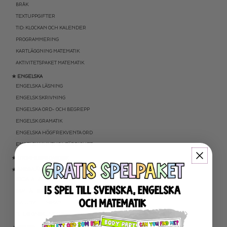
BRÅK
TEXTUPPGIFTER
TID: KLOCKAN OCH KALENDER
PROGRAMMERING
KARTLÄGGNING MATEMATIK
AKTIVITETSPAKET MATEMATIK
★ ENGELSKA
ENGELSKA LÄSNING
ENGELSK SKRIVNING
ENGELSKA ORD- OCH BEGREPP
ENGELSK GRAMATIK
ENGELSKA HÖGFREKVENTA ORD
ENGELSK MUNTLIGA FÄRDIGHET
★ UTOMHUSPEDAGOGIK
★ ANDRA ÄMNEN
SOCIALA FÄRDIGHETER
SAMHÄLLSKUNSKAP
NATURVETENSKAP
RELIGIONSKUNSKAP