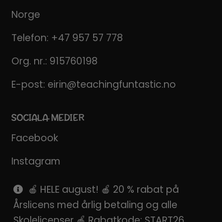
Norge
Telefon:
+47 957 57 778
Org. nr.: 915760198
E-post:
eirin@teachingfuntastic.no
SOCIALA MEDIER
Facebook
Instagram
Pinterest
🍎 HELE august! 🍎 20 % rabat på
Årslicens med årlig betaling og alle
SnapChat
Skolelicenser 🍎 Rabatkode: START26