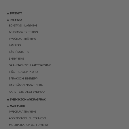
★ TYPSNITT
★ SVENSKA
BOKSTAVSINLÄRNING
BOKSTAVSREPETITION
NYBÖRJARTRÄNING
LÄSNING
LÄSFÖRSTÅELSE
SKRIVNING
GRAMMATIK OCH RÄTTSTAVNING
HÖGFREKVENTA ORD
SPRÅK OCH BEGREPP
KARTLÄGGNING SVENSKA
AKTIVITETSPAKET SVENSKA
★ SVENSK SOM ANDRASPRÅK
★ MATEMATIK
NYBÖRJARTRÄNING
ADDITION OCH SUBTRAKTION
MULTIPLIKATION OCH DIVISION