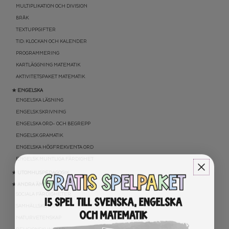
MULTIPLIKATION OCH DIVISION
BRÅK
TEXTUPPGIFTER
TID: KLOCKAN OCH KALENDER
PROGRAMMERING
KARTLÄGGNING MATEMATIK
AKTIVITETSPAKET MATEMATIK
★ ENGELSKA
ENGELSKA LÄSNING
ENGELSK SKRIVNING
ENGELSKA ORD- OCH BEGREPP
ENGELSK GRAMATIK
ENGELSKA HÖGFREKVENTA ORD
ENGELSK MUNTLIGA FÄRDIGHET
★ UTOMHUSPEDAGOGIK
★ ANDRA ÄMNEN
SOCIALA FÄRDIGHETER
SAMHÄLLSKUNSKAP
NATURVETENSKAP