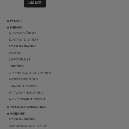
LÄS MER
★ TYPSNITT
★ SVENSKA
BOKSTAVSINLÄRNING
BOKSTAVSREPETITION
NYBÖRJARTRÄNING
LÄSNING
LÄSFÖRSTÅELSE
SKRIVNING
GRAMMATIK OCH RÄTTSTAVNING
HÖGFREKVENTA ORD
SPRÅK OCH BEGREPP
KARTLÄGGNING SVENSKA
AKTIVITETSPAKET SVENSKA
★ SVENSK SOM ANDRASPRÅK
★ MATEMATIK
NYBÖRJARTRÄNING
ADDITION OCH SUBTRAKTION