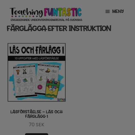
Hoppa
Gå
MENY
till
till
navigering
innehåll
FÄRGLÄGGA EFTER INSTRUKTION
INFO
EXPANDERA
UNDERMENY
MITT KONTO
GRATISMATERIAL
EXPANDERA
UNDERMENY
BUTIK
LICENSER
EXPANDERA
UNDERMENY
TYPSNITT
LÄSFÖRSTÅELSE – LÄS OCH
FÄRGLÄGG 1
TIPSHÖRNAN
70
SEK