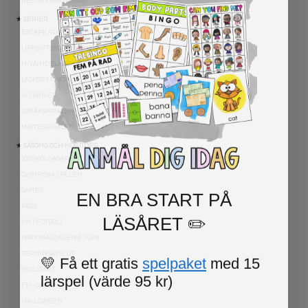
RELIGIONSKUNSKAP
★ SERIER
ESCAPE ROOMS
UPPGIFTSKORT SVENSKA
NIVÅINDELADE LÄSTEXTER
LÄSKORT FAKTA
VI SKRIVER
SPRÅKSPIRALEN
MATTESPIRALEN
★ SÄSONG OCH HÖGTIDER
100 SKOLDAGAR
OLYMPISKA SPELEN
EN BRA START PÅ
SAMER
PÅSK
LÄSÅRET ✏️
VM I FOTBOLL
NATIONALDAGEN 6 JUNI
TERMINSAVSLUT
💛 Få ett gratis
spelpaket
med 15
SKOLSTART
lärspel (värde 95 kr)
FN-DAGEN
HALLOWEEN