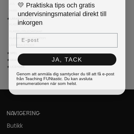
💛 Praktiska tips och gratis
JUL
undervisningsmaterial direkt till
NYÅR
inkorgen
★ LÄRARVERKTYG
KLASSRUMSDEKORATION
KLASSRUMSLEDARSKAP
Email
KLASSRUMSORGANISATION
LÄRARKALENDER
★ SPEL
JA, TACK
★ GRATIS
★ LICENSER
Genom att anmäla dig samtycker du till att få e-post
från Teaching FUNtastic. Du kan avsluta
prenumerationen när som helst.
NAVIGERING
Butikk