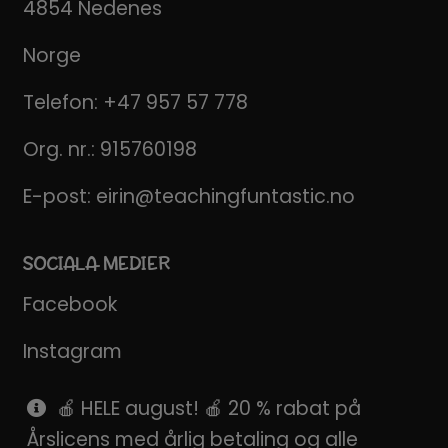
4854 Nedenes
Norge
Telefon:
+47 957 57 778
Org. nr.: 915760198
E-post:
eirin@teachingfuntastic.no
SOCIALA MEDIER
Facebook
Instagram
Pinterest
🍎 HELE august! 🍎 20 % rabat på
Årslicens med årlig betaling og alle
SnapChat