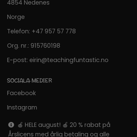
4854 Nedenes
Norge
Telefon:
+47 957 57 778
Org. nr.: 915760198
E-post:
eirin@teachingfuntastic.no
SOCIALA MEDIER
Facebook
Instagram
Pinterest
🍎 HELE august! 🍎 20 % rabat på
Årslicens med årlig betaling og alle
SnapChat