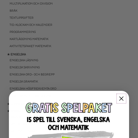
MULTIPLIKATION OCH DIVISION
BRÅK
TEXTUPPGIFTER
TID: KLOCKAN OCH KALENDER
PROGRAMMERING
KARTLÄGGNING MATEMATIK
AKTIVITETSPAKET MATEMATIK
★ ENGELSKA
ENGELSKA LÄSNING
ENGELSK SKRIVNING
ENGELSKA ORD- OCH BEGREPP
ENGELSK GRAMATIK
ENGELSKA HÖGFREKVENTA ORD
ENGELSK MUNTLIGA FÄRDIGHET
★ UTOMHUSPEDAGOGIK
★ ANDRA ÄMNEN
SOCIALA FÄRDIGHETER
SAMHÄLLSKUNSKAP
NATURVETENSKAP