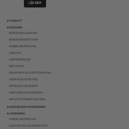
LÄS MER
★ TYPSNITT
★ SVENSKA
BOKSTAVSINLÄRNING
BOKSTAVSREPETITION
NYBÖRJARTRÄNING
LÄSNING
LÄSFÖRSTÅELSE
SKRIVNING
GRAMMATIK OCH RÄTTSTAVNING
HÖGFREKVENTA ORD
SPRÅK OCH BEGREPP
KARTLÄGGNING SVENSKA
AKTIVITETSPAKET SVENSKA
★ SVENSK SOM ANDRASPRÅK
★ MATEMATIK
NYBÖRJARTRÄNING
ADDITION OCH SUBTRAKTION