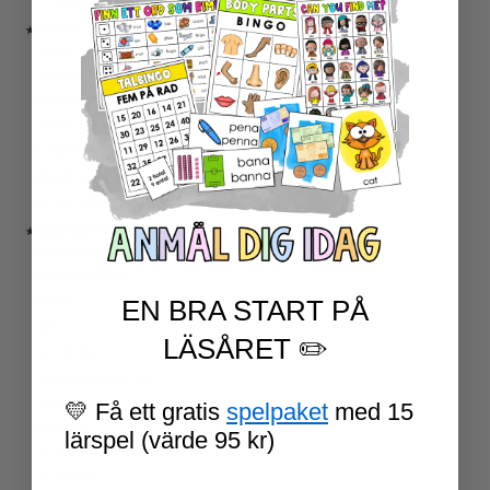
RELIGIONSKUNSKAP
★ SERIER
ESCAPE ROOMS
UPPGIFTSKORT SVENSKA
NIVÅINDELADE LÄSTEXTER
LÄSKORT FAKTA
VI SKRIVER
SPRÅKSPIRALEN
MATTESPIRALEN
★ SÄSONG OCH HÖGTIDER
100 SKOLDAGAR
OLYMPISKA SPELEN
EN BRA START PÅ
SAMER
PÅSK
LÄSÅRET ✏️
VM I FOTBOLL
NATIONALDAGEN 6 JUNI
TERMINSAVSLUT
💛 Få ett gratis
spelpaket
med 15
SKOLSTART
lärspel (värde 95 kr)
FN-DAGEN
HALLOWEEN