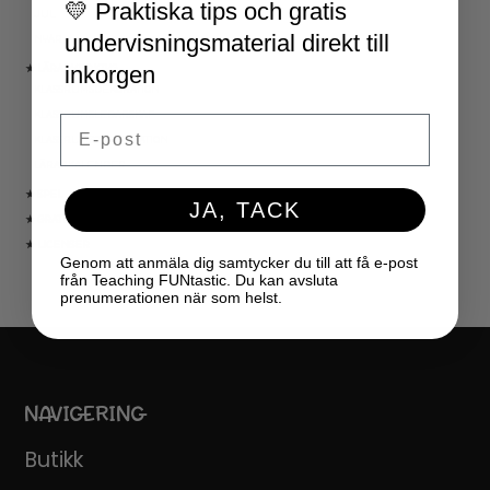
💛 Praktiska tips och gratis
JUL
undervisningsmaterial direkt till
NYÅR
inkorgen
★ LÄRARVERKTYG
KLASSRUMSDEKORATION
KLASSRUMSLEDARSKAP
Email
KLASSRUMSORGANISATION
LÄRARKALENDER
★ SPEL
JA, TACK
★ GRATIS
★ LICENSER
Genom att anmäla dig samtycker du till att få e-post
från Teaching FUNtastic. Du kan avsluta
prenumerationen när som helst.
NAVIGERING
Butikk