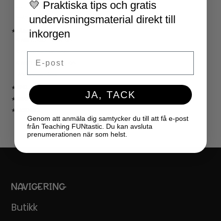
💛 Praktiska tips och gratis
JUL
undervisningsmaterial direkt till
NYÅR
inkorgen
★ LÄRARVERKTYG
KLASSRUMSDEKORATION
KLASSRUMSLEDARSKAP
Email
KLASSRUMSORGANISATION
LÄRARKALENDER
★ SPEL
JA, TACK
★ GRATIS
★ LICENSER
Genom att anmäla dig samtycker du till att få e-post
från Teaching FUNtastic. Du kan avsluta
prenumerationen när som helst.
NAVIGERING
Butikk