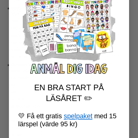
RELIGIONSKUNSKAP
★ SERIER
ESCAPE ROOMS
UPPGIFTSKORT SVENSKA
NIVÅINDELADE LÄSTEXTER
LÄSKORT FAKTA
VI SKRIVER
SPRÅKSPIRALEN
MATTESPIRALEN
★ SÄSONG OCH HÖGTIDER
100 SKOLDAGAR
OLYMPISKA SPELEN
EN BRA START PÅ
SAMER
PÅSK
LÄSÅRET ✏️
VM I FOTBOLL
NATIONALDAGEN 6 JUNI
TERMINSAVSLUT
💛 Få ett gratis
spelpaket
med 15
SKOLSTART
lärspel (värde 95 kr)
FN-DAGEN
HALLOWEEN