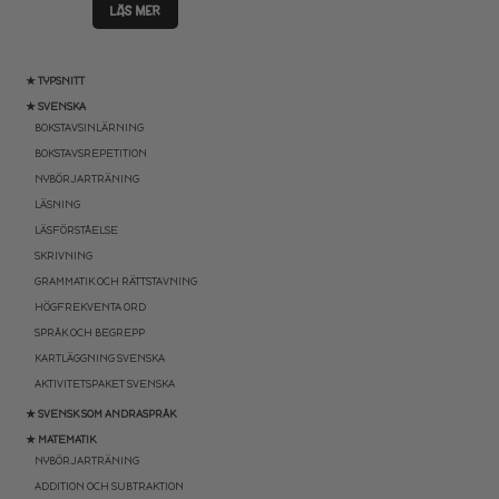
LÄS MER
★ TYPSNITT
★ SVENSKA
BOKSTAVSINLÄRNING
BOKSTAVSREPETITION
NYBÖRJARTRÄNING
LÄSNING
LÄSFÖRSTÅELSE
SKRIVNING
GRAMMATIK OCH RÄTTSTAVNING
HÖGFREKVENTA ORD
SPRÅK OCH BEGREPP
KARTLÄGGNING SVENSKA
AKTIVITETSPAKET SVENSKA
★ SVENSK SOM ANDRASPRÅK
★ MATEMATIK
NYBÖRJARTRÄNING
ADDITION OCH SUBTRAKTION