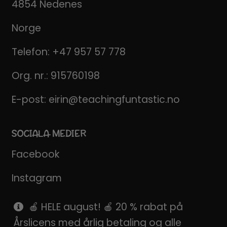
4854 Nedenes
Norge
Telefon:
+47 957 57 778
Org. nr.: 915760198
E-post:
eirin@teachingfuntastic.no
SOCIALA MEDIER
Facebook
Instagram
Pinterest
🍎 HELE august! 🍎 20 % rabat på
Årslicens med årlig betaling og alle
SnapChat