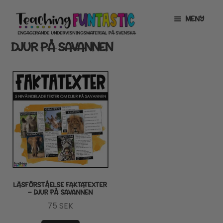
Hoppa
Gå
MENY
till
till
navigering
innehåll
DJUR PÅ SAVANNEN
INFO
EXPANDERA
UNDERMENY
MITT KONTO
GRATISMATERIAL
EXPANDERA
UNDERMENY
BUTIK
LICENSER
EXPANDERA
UNDERMENY
TYPSNITT
LÄSFÖRSTÅELSE FAKTATEXTER
– DJUR PÅ SAVANNEN
TIPSHÖRNAN
75
SEK