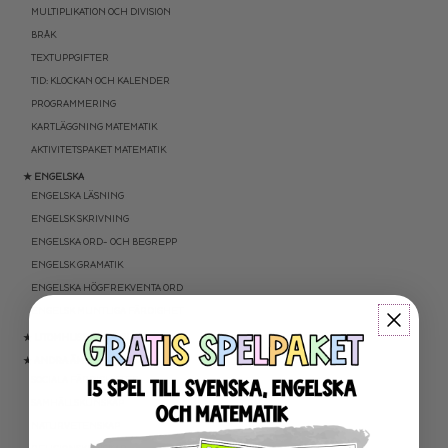
MULTIPLIKATION OCH DIVISION
BRÅK
TEXTUPPGIFTER
TID: KLOCKAN OCH KALENDER
PROGRAMMERING
KARTLÄGGNING MATEMATIK
AKTIVITETSPAKET MATEMATIK
★ ENGELSKA
ENGELSKA LÄSNING
ENGELSK SKRIVNING
ENGELSKA ORD- OCH BEGREPP
ENGELSK GRAMATIK
ENGELSKA HÖGFREKVENTA ORD
ENGELSK MUNTLIGA FÄRDIGHET
★ UTOMHUSPEDAGOGIK
★ ANDRA ÄMNEN
SOCIALA FÄRDIGHETER
SAMHÄLLSKUNSKAP
NATURVETENSKAP