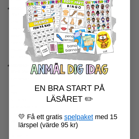
RELIGIONSKUNSKAP
★ SERIER
ESCAPE ROOMS
UPPGIFTSKORT SVENSKA
NIVÅINDELADE LÄSTEXTER
LÄSKORT FAKTA
VI SKRIVER
SPRÅKSPIRALEN
MATTESPIRALEN
★ SÄSONG OCH HÖGTIDER
100 SKOLDAGAR
OLYMPISKA SPELEN
EN BRA START PÅ
SAMER
PÅSK
LÄSÅRET ✏️
VM I FOTBOLL
NATIONALDAGEN 6 JUNI
TERMINSAVSLUT
💛 Få ett gratis
spelpaket
med 15
SKOLSTART
lärspel (värde 95 kr)
FN-DAGEN
HALLOWEEN