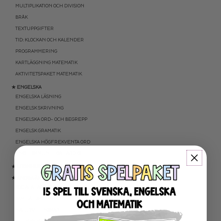
MULTIPLIKATION OCH DIVISION
BRÅK
TEXTUPPGIFTER
TID: KLOCKAN OCH KALENDER
PROGRAMMERING
KARTLÄGGNING MATEMATIK
AKTIVITETSPAKET MATEMATIK
★ ENGELSKA
ENGELSKA LÄSNING
ENGELSK SKRIVNING
ENGELSKA ORD- OCH BEGREPP
ENGELSK GRAMATIK
ENGELSKA HÖGFREKVENTA ORD
ENGELSK MUNTLIGA FÄRDIGHET
★ UTOMHUSPEDAGOGIK
★ ANDRA ÄMNEN
SOCIALA FÄRDIGHETER
SAMHÄLLSKUNSKAP
NATURVETENSKAP