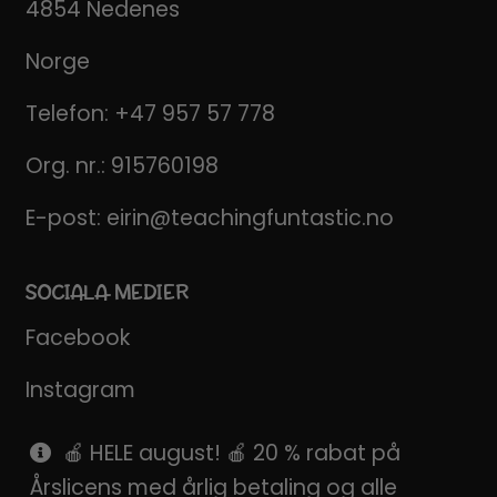
4854 Nedenes
Norge
Telefon:
+47 957 57 778
Org. nr.: 915760198
E-post:
eirin@teachingfuntastic.no
SOCIALA MEDIER
Facebook
Instagram
Pinterest
🍎 HELE august! 🍎 20 % rabat på
Årslicens med årlig betaling og alle
SnapChat