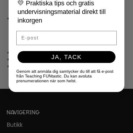
💛 Praktiska tips och gratis
JUL
undervisningsmaterial direkt till
NYÅR
inkorgen
★ LÄRARVERKTYG
KLASSRUMSDEKORATION
KLASSRUMSLEDARSKAP
Email
KLASSRUMSORGANISATION
LÄRARKALENDER
★ SPEL
JA, TACK
★ GRATIS
★ LICENSER
Genom att anmäla dig samtycker du till att få e-post
från Teaching FUNtastic. Du kan avsluta
prenumerationen när som helst.
NAVIGERING
Butikk