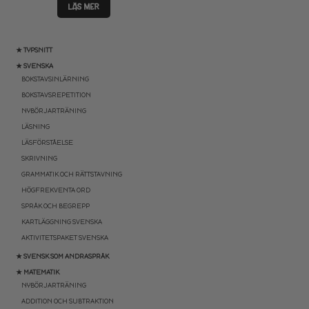
LÄS MER
★ TYPSNITT
★ SVENSKA
BOKSTAVSINLÄRNING
BOKSTAVSREPETITION
NYBÖRJARTRÄNING
LÄSNING
LÄSFÖRSTÅELSE
SKRIVNING
GRAMMATIK OCH RÄTTSTAVNING
HÖGFREKVENTA ORD
SPRÅK OCH BEGREPP
KARTLÄGGNING SVENSKA
AKTIVITETSPAKET SVENSKA
★ SVENSK SOM ANDRASPRÅK
★ MATEMATIK
NYBÖRJARTRÄNING
ADDITION OCH SUBTRAKTION