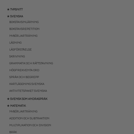
★ TYPSNITT
★ SVENSKA
BOKSTAVSINLÄRNING
BOKSTAVSREPETITION
NYBÖRJARTRÄNING
LÄSNING
LÄSFÖRSTÅELSE
SKRIVNING
GRAMMATIK OCH RÄTTSTAVNING
HÖGFREKVENTA ORD
SPRÅK OCH BEGREPP
KARTLÄGGNING SVENSKA
AKTIVITETSPAKET SVENSKA
★ SVENSK SOM ANDRASPRÅK
★ MATEMATIK
NYBÖRJARTRÄNING
ADDITION OCH SUBTRAKTION
MULTIPLIKATION OCH DIVISION
BRÅK