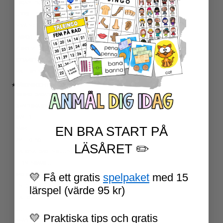
ESCAPE ROOMS
UPPGIFTSKORT SVENSKA
NIVÅINDELADE LÄSTEXTER
LÄSKORT FAKTA
VI SKRIVER
SPRÅKSPIRALEN
MATTESPIRALEN
★ SÄSONG OCH HÖGTIDER
100 SKOLDAGAR
OLYMPISKA SPELEN
SAMER
EN BRA START PÅ
PÅSK
VM I FOTBOLL
LÄSÅRET ✏️
NATIONALDAGEN 6 JUNI
TERMINSAVSLUT
💛 Få ett gratis
spelpaket
med 15
SKOLSTART
FN-DAGEN
lärspel (värde 95 kr)
HALLOWEEN
JUL
💛 Praktiska tips och gratis
NYÅR