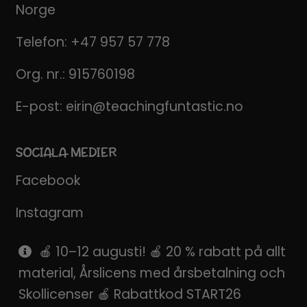
Norge
Telefon:
+47 957 57 778
Org. nr.: 915760198
E-post:
eirin@teachingfuntastic.no
SOCIALA MEDIER
Facebook
Instagram
Pinterest
🍎 10–12 augusti! 🍎 20 % rabatt på allt
material, Årslicens med årsbetalning och
SnapChat
Skollicenser 🍎 Rabattkod START26