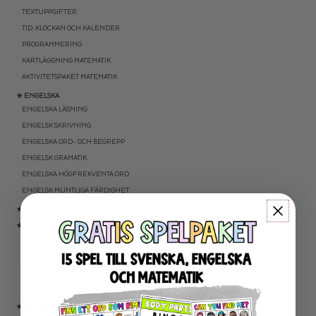
TEXTUPPGIFTER
TID: KLOCKAN OCH KALENDER
PROGRAMMERING
KARTLÄGGNING MATEMATIK
AKTIVITETSPAKET MATEMATIK
★ ENGELSKA
ENGELSKA LÄSNING
ENGELSK SKRIVNING
ENGELSKA ORD- OCH BEGREPP
ENGELSK GRAMATIK
ENGELSKA HÖGFREKVENTA ORD
ENGELSK MUNTLIGA FÄRDIGHET
★ UTOMHUSPEDAGOGIK
★ ANDRA ÄMNEN
SOCIALA FÄRDIGHETER
SAMHÄLLSKUNSKAP
NATURVETENSKAP
RELIGIONSKUNSKAP
★ SERIER