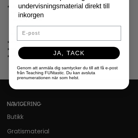
undervisningsmaterial direkt till
★ LÄRARVERKTYG
KLASSRUMSDEKORATION
inkorgen
KLASSRUMSLEDARSKAP
KLASSRUMSORGANISATION
Email
LÄRARKALENDER
★ SPEL
★ GRATIS
JA, TACK
★ LICENSER
Genom att anmäla dig samtycker du till att få e-post
från Teaching FUNtastic. Du kan avsluta
prenumerationen när som helst.
NAVIGERING
Butikk
Gratismaterial