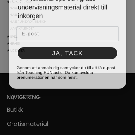
undervisningsmaterial direkt till
★ LÄRARVERKTYG
KLASSRUMSDEKORATION
inkorgen
KLASSRUMSLEDARSKAP
KLASSRUMSORGANISATION
Email
LÄRARKALENDER
★ SPEL
★ GRATIS
JA, TACK
★ LICENSER
Genom att anmäla dig samtycker du till att få e-post
från Teaching FUNtastic. Du kan avsluta
prenumerationen när som helst.
NAVIGERING
Butikk
Gratismaterial