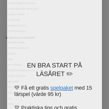
UPPGIFTSKORT SVENSKA
NIVÅINDELADE LÄSTEXTER
LÄSKORT FAKTA
VI SKRIVER
SPRÅKSPIRALEN
MATTESPIRALEN
★ SÄSONG OCH HÖGTIDER
100 SKOLDAGAR
OLYMPISKA SPELEN
SAMER
PÅSK
EN BRA START PÅ
VM I FOTBOLL
LÄSÅRET ✏️
NATIONALDAGEN 6 JUNI
TERMINSAVSLUT
SKOLSTART
💛 Få ett gratis
spelpaket
med 15
FN-DAGEN
lärspel (värde 95 kr)
HALLOWEEN
JUL
💛 Praktiska tips och gratis
NYÅR