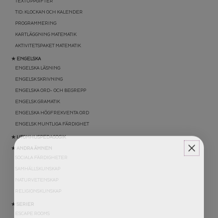
TEXTUPPGIFTER
TID: KLOCKAN OCH KALENDER
PROGRAMMERING
KARTLÄGGNING MATEMATIK
AKTIVITETSPAKET MATEMATIK
★ ENGELSKA
ENGELSKA LÄSNING
ENGELSK SKRIVNING
ENGELSKA ORD- OCH BEGREPP
ENGELSK GRAMATIK
ENGELSKA HÖGFREKVENTA ORD
ENGELSK MUNTLIGA FÄRDIGHET
★ UTOMHUSPEDAGOGIK
★ ANDRA ÄMNEN
SOCIALA FÄRDIGHETER
SAMHÄLLSKUNSKAP
NATURVETENSKAP
RELIGIONSKUNSKAP
★ SERIER
ESCAPE ROOMS