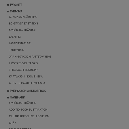
★ TYPSNITT
★ SVENSKA
BOKSTAVSINLÄRNING
BOKSTAVSREPETITION
NYBÖRJARTRÄNING
LÄSNING
LÄSFÖRSTÅELSE
SKRIVNING
GRAMMATIK OCH RÄTTSTAVNING
HÖGFREKVENTA ORD
SPRÅK OCH BEGREPP
KARTLÄGGNING SVENSKA
AKTIVITETSPAKET SVENSKA
★ SVENSK SOM ANDRASPRÅK
★ MATEMATIK
NYBÖRJARTRÄNING
ADDITION OCH SUBTRAKTION
MULTIPLIKATION OCH DIVISION
BRÅK