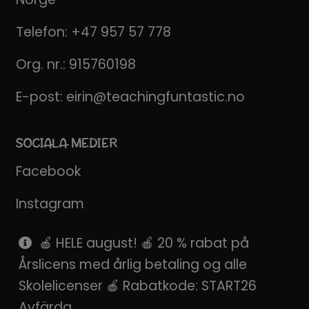
Telefon:
+47 957 57 778
Org. nr.: 915760198
E-post:
eirin@teachingfuntastic.no
SOCIALA MEDIER
Facebook
Instagram
Pinterest
🍎 HELE august! 🍎 20 % rabat på
Årslicens med årlig betaling og alle
SnapChat
Skolelicenser 🍎 Rabatkode: START26
Avfärda