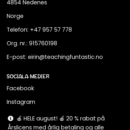
4854 Nedenes
Norge
Telefon:
+47 957 57 778
Org. nr.: 915760198
E-post:
eirin@teachingfuntastic.no
SOCIALA MEDIER
Facebook
Instagram
Pinterest
🍎 HELE august! 🍎 20 % rabat på
Årslicens med årlig betaling og alle
SnapChat