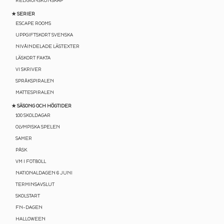
RELIGIONSKUNSKAP
★ SERIER
ESCAPE ROOMS
UPPGIFTSKORT SVENSKA
NIVÅINDELADE LÄSTEXTER
LÄSKORT FAKTA
VI SKRIVER
SPRÅKSPIRALEN
MATTESPIRALEN
★ SÄSONG OCH HÖGTIDER
100 SKOLDAGAR
OLYMPISKA SPELEN
EN BRA START PÅ
SAMER
PÅSK
LÄSÅRET ✏️
VM I FOTBOLL
NATIONALDAGEN 6 JUNI
TERMINSAVSLUT
💛 Få ett gratis
spelpaket
med 15
SKOLSTART
lärspel (värde 95 kr)
FN-DAGEN
HALLOWEEN