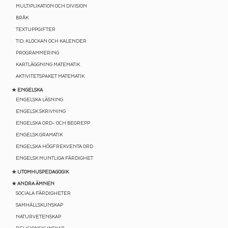
MULTIPLIKATION OCH DIVISION
BRÅK
TEXTUPPGIFTER
TID: KLOCKAN OCH KALENDER
PROGRAMMERING
KARTLÄGGNING MATEMATIK
AKTIVITETSPAKET MATEMATIK
★ ENGELSKA
ENGELSKA LÄSNING
ENGELSK SKRIVNING
ENGELSKA ORD- OCH BEGREPP
ENGELSK GRAMATIK
ENGELSKA HÖGFREKVENTA ORD
ENGELSK MUNTLIGA FÄRDIGHET
★ UTOMHUSPEDAGOGIK
★ ANDRA ÄMNEN
SOCIALA FÄRDIGHETER
SAMHÄLLSKUNSKAP
NATURVETENSKAP