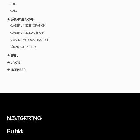
💛 Praktiska tips och gratis
JUL
undervisningsmaterial direkt till
NYÅR
inkorgen
★ LÄRARVERKTYG
KLASSRUMSDEKORATION
KLASSRUMSLEDARSKAP
Email
KLASSRUMSORGANISATION
LÄRARKALENDER
★ SPEL
JA, TACK
★ GRATIS
★ LICENSER
Genom att anmäla dig samtycker du till att få e-post
från Teaching FUNtastic. Du kan avsluta
prenumerationen när som helst.
NAVIGERING
Butikk