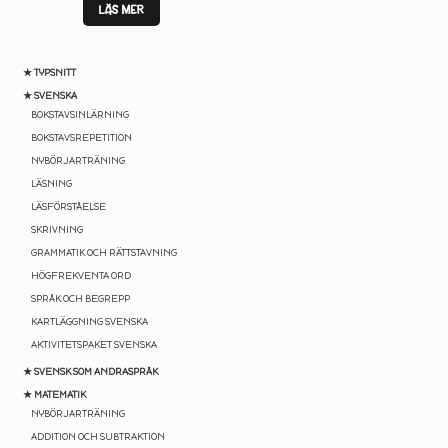
LÄS MER
★ TYPSNITT
★ SVENSKA
BOKSTAVSINLÄRNING
BOKSTAVSREPETITION
NYBÖRJARTRÄNING
LÄSNING
LÄSFÖRSTÅELSE
SKRIVNING
GRAMMATIK OCH RÄTTSTAVNING
HÖGFREKVENTA ORD
SPRÅK OCH BEGREPP
KARTLÄGGNING SVENSKA
AKTIVITETSPAKET SVENSKA
★ SVENSK SOM ANDRASPRÅK
★ MATEMATIK
NYBÖRJARTRÄNING
ADDITION OCH SUBTRAKTION