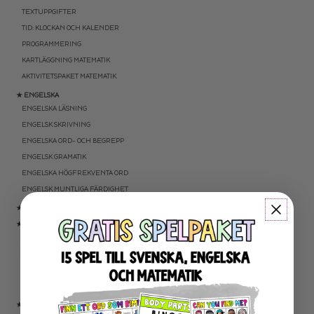
TEXTUPPGIFTER
TID: KLOCKAN OCH KALENDER
PROGRAMMERING
KARTLÄGGNING MATEMATIK
AKTIVITETSPAKET MATEMATIK
★ ENGELSKA
ENGELSKA LÄSNING
ENGELSK SKRIVNING
ENGELSKA ORD- OCH BEGREPP
ENGELSK GRAMATIK
ENGELSKA HÖGFREKVENTA ORD
ENGELSK MUNTLIGA FÄRDIGHET
★ UTOMHUSPEDAGOGIK
★ ANDRA ÄMNEN
SOCIALA FÄRDIGHETER
SAMHÄLLSKUNSKAP
NATURVETENSKAP
RELIGIONSKUNSKAP
★ SERIER