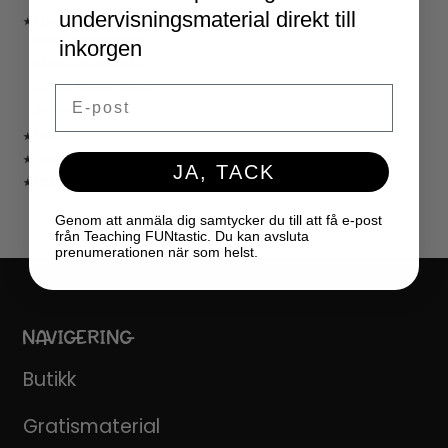
undervisningsmaterial direkt till
★ LÄRARVERKTYG
KLASSRUMSDEKORATION
inkorgen
KLASSRUMSLEDARSKAP
KLASSRUMSORGANISATION
Email
LÄRARKALENDER
★ SPEL
★ GRATIS
JA, TACK
★ LICENSER
Genom att anmäla dig samtycker du till att få e-post
från Teaching FUNtastic. Du kan avsluta
prenumerationen när som helst.
NAVIGERING
Butikk
Gratismaterial