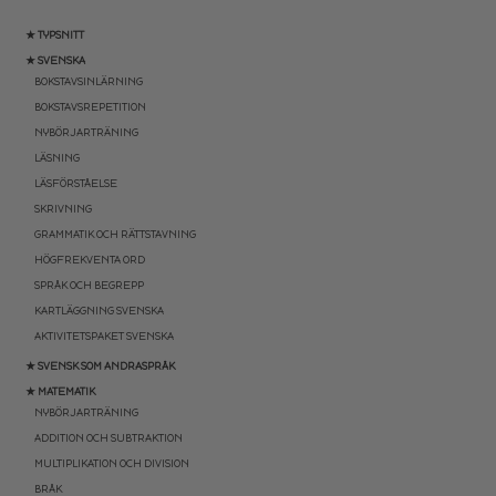
★ TYPSNITT
★ SVENSKA
BOKSTAVSINLÄRNING
BOKSTAVSREPETITION
NYBÖRJARTRÄNING
LÄSNING
LÄSFÖRSTÅELSE
SKRIVNING
GRAMMATIK OCH RÄTTSTAVNING
HÖGFREKVENTA ORD
SPRÅK OCH BEGREPP
KARTLÄGGNING SVENSKA
AKTIVITETSPAKET SVENSKA
★ SVENSK SOM ANDRASPRÅK
★ MATEMATIK
NYBÖRJARTRÄNING
ADDITION OCH SUBTRAKTION
MULTIPLIKATION OCH DIVISION
BRÅK