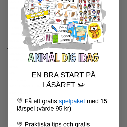
ESCAPE ROOMS
UPPGIFTSKORT SVENSKA
NIVÅINDELADE LÄSTEXTER
LÄSKORT FAKTA
VI SKRIVER
SPRÅKSPIRALEN
MATTESPIRALEN
★ SÄSONG OCH HÖGTIDER
100 SKOLDAGAR
OLYMPISKA SPELEN
SAMER
EN BRA START PÅ
PÅSK
VM I FOTBOLL
LÄSÅRET ✏️
NATIONALDAGEN 6 JUNI
TERMINSAVSLUT
💛 Få ett gratis
spelpaket
med 15
SKOLSTART
FN-DAGEN
lärspel (värde 95 kr)
HALLOWEEN
JUL
💛 Praktiska tips och gratis
NYÅR