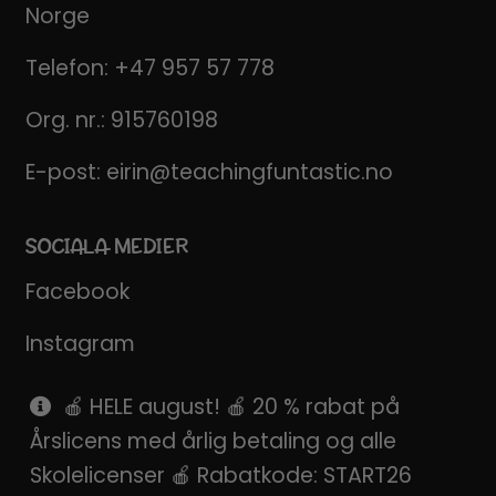
Norge
Telefon:
+47 957 57 778
Org. nr.: 915760198
E-post:
eirin@teachingfuntastic.no
SOCIALA MEDIER
Facebook
Instagram
Pinterest
🍎 HELE august! 🍎 20 % rabat på
Årslicens med årlig betaling og alle
SnapChat
Skolelicenser 🍎 Rabatkode: START26