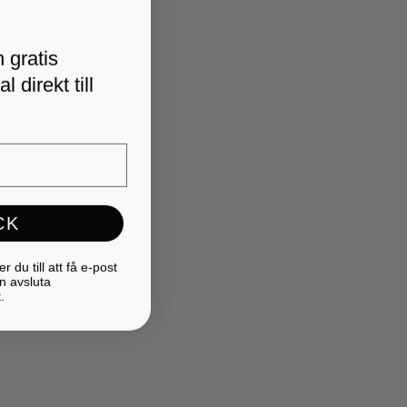
 gratis
 direkt till
CK
du till att få e-post
n avsluta
.