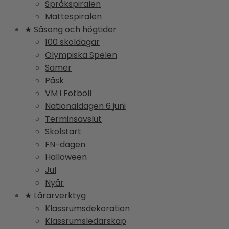
Språkspiralen
Mattespiralen
★ Säsong och högtider
100 skoldagar
Olympiska Spelen
Samer
Påsk
VM i Fotboll
Nationaldagen 6 juni
Terminsavslut
Skolstart
FN-dagen
Halloween
Jul
Nyår
★ Lärarverktyg
Klassrumsdekoration
Klassrumsledarskap