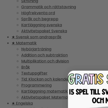
Skrivning
Grammatik och rättstavning
Högfrekventa ord
Språk och begrepp
Kartläggning svenska
Aktivitetspaket Svenska
★ Svensk som andraspråk
★ Matematik
Nybörjarträning
Addition och subtraktion
Multiplikation och division
Bråk
Textuppgifter
Tid: Klockan och kalender
Programmering
Kartläggning matematik
Aktivitetspaket Matematik
★ Engelska