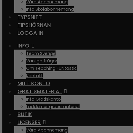
Våra Abonnemang
Info Skolabonnemang
TYPSNITT
TIPSHÖRNAN
LOGGA IN
INFO
Team Sverige
Vanliga frågor
Om Teaching FUNtastic
Kontakt
MITT KONTO
GRATISMATERIAL
Info Gratiskonto
Ladda ner gratismaterial
BUTIK
LICENSER
Våra Abonnemang