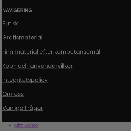
NAVIGERING
Butikk
Gratismaterial
Finn material efter kompetansemål
Köp- och användarvillkor
Integritetspolicy
Om oss
Vanliga Frågor
Mitt Konto