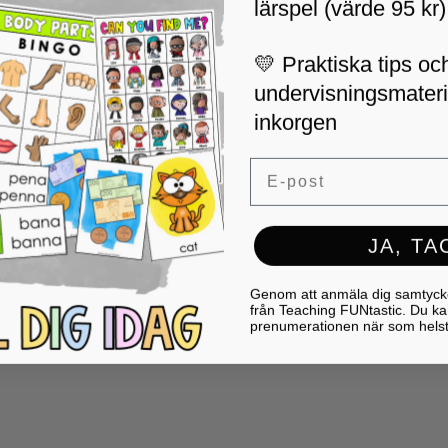
lärspel (värde 95 kr)
💛 Praktiska tips och
undervisningsmaterial
inkorgen
Email
JA, TA
Genom att anmäla dig samtycker 
från Teaching FUNtastic. Du ka
prenumerationen när som helst