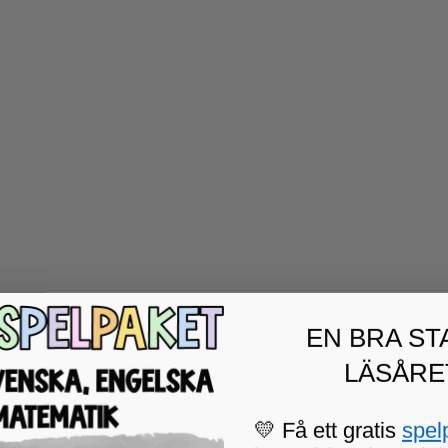
EN BRA ST
LÄSÅRE
💛 Få ett gratis
spel