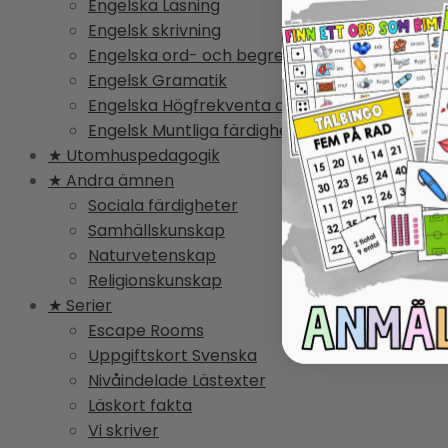
Engelska Läsning
Engelsk skrivning
Engelska ord- och begrepp
Engelsk Gramatik
Engelska Högfrekventa ord
Engelsk Muntliga färdighet
★ Utomhuspedagogik
★ Andra ämnen
Sociala färdigheter
Samhällskunskap
Naturvetenskap
Religionskunskap
★ Serier
Escape Rooms
Uppgiftskort Svenska
Nivåindelade Lästexter
Läskort fakta
Vi skriver