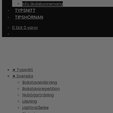
Info Skolabonnemang
TYPSNITT
TIPSHÖRNAN
0
SEK
0 varor
★ Typsnitt
★ Svenska
Bokstavsinlärning
Bokstavsrepetition
Nybörjarträning
Läsning
Läsförståelse