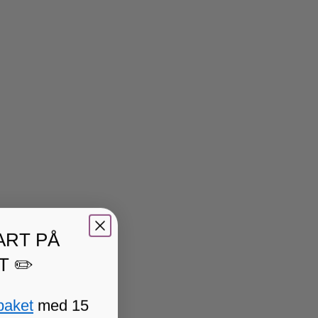
ART PÅ
T ✏️
paket
med 15