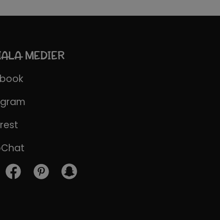
IALA MEDIER
ebook
agram
rest
pChat