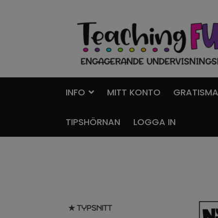
Hoppa
Gå
till
till
navigering
innehåll
INFO
MITT KONTO
GRATISMA
TIPSHÖRNAN
LOGGA IN
★ TYPSNITT