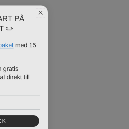
ART PÅ
T ✏️
paket
med 15
 gratis
 direkt till
CK