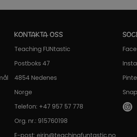
KONTAKTA OSS
SOC
Teaching FUNtastic
Fac
Postboks 47
Inst
mål
4854 Nedenes
Pinte
Norge
Sna
Telefon:
+47 957 57 778
Org. nr.: 915760198
E-post:
eirin@teachingfuntastic.no