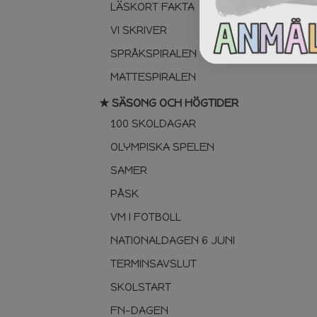
LÄSKORT FAKTA
VI SKRIVER
SPRÅKSPIRALEN
MATTESPIRALEN
★ SÄSONG OCH HÖGTIDER
100 SKOLDAGAR
OLYMPISKA SPELEN
SAMER
PÅSK
VM I FOTBOLL
NATIONALDAGEN 6 JUNI
TERMINSAVSLUT
SKOLSTART
FN-DAGEN