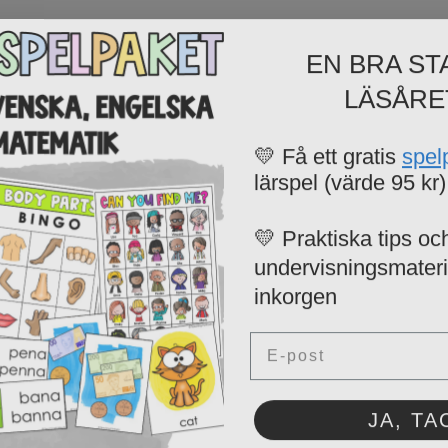
EN BRA ST
LÄSÅRE
💛 Få ett gratis
spel
lärspel (värde 95 kr)
💛 Praktiska tips och
undervisningsmaterial
inkorgen
Email
JA, TA