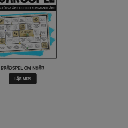
BRÄDSPEL OM NYÅR
LÄS MER