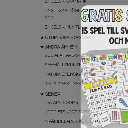
ENGELSK GRAMATIK
ENGELSKA HÖGFREKVENTA
ORD
ENGELSK MUNTLIGA FÄRDIGHET
★ UTOMHUSPEDAGOGIK
★ ANDRA ÄMNEN
SOCIALA FÄRDIGHETER
SAMHÄLLSKUNSKAP
NATURVETENSKAP
RELIGIONSKUNSKAP
★ SERIER
ESCAPE ROOMS
UPPGIFTSKORT SVENSKA
NIVÅINDELADE LÄSTEXTER