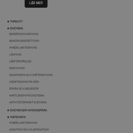
LÄS MER
★ TYPSNITT
★ SVENSKA
BOKSTAVSINLÄRNING
BOKSTAVSREPETITION
NYBÖRJARTRÄNING
LÄSNING
LÄSFÖRSTÅELSE
SKRIVNING
GRAMMATIK OCH RÄTTSTAVNING
HÖGFREKVENTA ORD
SPRÅK OCH BEGREPP
KARTLÄGGNING SVENSKA
AKTIVITETSPAKET SVENSKA
★ SVENSK SOM ANDRASPRÅK
★ MATEMATIK
NYBÖRJARTRÄNING
ADDITION OCH SUBTRAKTION