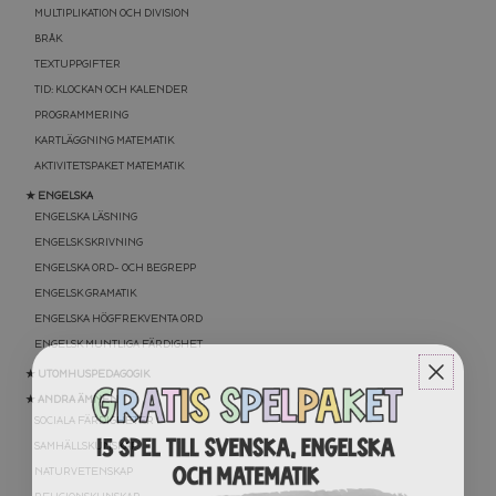
MULTIPLIKATION OCH DIVISION
BRÅK
TEXTUPPGIFTER
TID: KLOCKAN OCH KALENDER
PROGRAMMERING
KARTLÄGGNING MATEMATIK
AKTIVITETSPAKET MATEMATIK
★ ENGELSKA
ENGELSKA LÄSNING
ENGELSK SKRIVNING
ENGELSKA ORD- OCH BEGREPP
ENGELSK GRAMATIK
ENGELSKA HÖGFREKVENTA ORD
ENGELSK MUNTLIGA FÄRDIGHET
★ UTOMHUSPEDAGOGIK
★ ANDRA ÄMNEN
SOCIALA FÄRDIGHETER
SAMHÄLLSKUNSKAP
NATURVETENSKAP