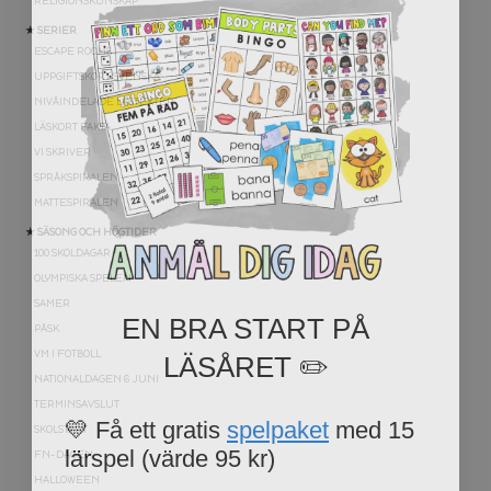
RELIGIONSKUNSKAP
★ SERIER
ESCAPE ROOMS
UPPGIFTSKORT SVENSKA
NIVÅINDELADE LÄSTEXTER
LÄSKORT FAKTA
VI SKRIVER
SPRÅKSPIRALEN
MATTESPIRALEN
★ SÄSONG OCH HÖGTIDER
100 SKOLDAGAR
OLYMPISKA SPELEN
EN BRA START PÅ
SAMER
PÅSK
LÄSÅRET ✏️
VM I FOTBOLL
NATIONALDAGEN 6 JUNI
TERMINSAVSLUT
💛 Få ett gratis
spelpaket
med 15
SKOLSTART
lärspel (värde 95 kr)
FN-DAGEN
HALLOWEEN