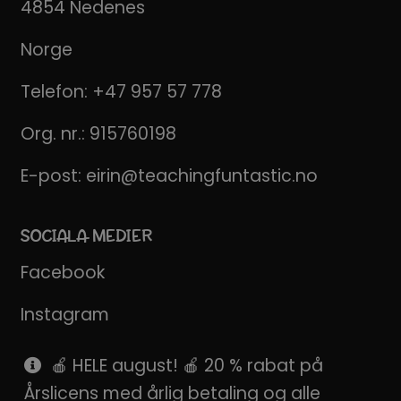
4854 Nedenes
Norge
Telefon:
+47 957 57 778
Org. nr.: 915760198
E-post:
eirin@teachingfuntastic.no
SOCIALA MEDIER
Facebook
Instagram
Pinterest
🍎 HELE august! 🍎 20 % rabat på
Årslicens med årlig betaling og alle
SnapChat