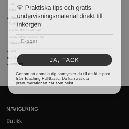
💛 Praktiska tips och gratis
JUL
undervisningsmaterial direkt till
NYÅR
inkorgen
★ LÄRARVERKTYG
KLASSRUMSDEKORATION
KLASSRUMSLEDARSKAP
Email
KLASSRUMSORGANISATION
LÄRARKALENDER
★ SPEL
JA, TACK
★ GRATIS
★ LICENSER
Genom att anmäla dig samtycker du till att få e-post
från Teaching FUNtastic. Du kan avsluta
prenumerationen när som helst.
NAVIGERING
Butikk