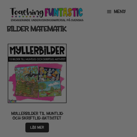
Hoppa
Gå
MENY
till
till
navigering
innehåll
BILDER MATEMATIK
INFO
EXPANDERA
UNDERMENY
MITT KONTO
GRATISMATERIAL
EXPANDERA
UNDERMENY
BUTIK
LICENSER
EXPANDERA
UNDERMENY
TYPSNITT
MYLLERBILDER TIL MUNTLIG
OCH SKRIFTLIG AKTIVITET
TIPSHÖRNAN
LÄS MER