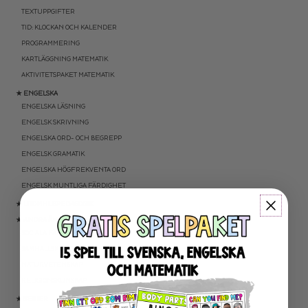
TEXTUPPGIFTER
TID: KLOCKAN OCH KALENDER
PROGRAMMERING
KARTLÄGGNING MATEMATIK
AKTIVITETSPAKET MATEMATIK
★ ENGELSKA
ENGELSKA LÄSNING
ENGELSK SKRIVNING
ENGELSKA ORD- OCH BEGREPP
ENGELSK GRAMATIK
ENGELSKA HÖGFREKVENTA ORD
ENGELSK MUNTLIGA FÄRDIGHET
★ UTOMHUSPEDAGOGIK
★ ANDRA ÄMNEN
SOCIALA FÄRDIGHETER
SAMHÄLLSKUNSKAP
NATURVETENSKAP
RELIGIONSKUNSKAP
★ SERIER