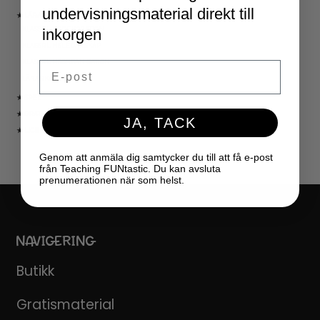
undervisningsmaterial direkt till
★ LÄRARVERKTYG
KLASSRUMSDEKORATION
inkorgen
KLASSRUMSLEDARSKAP
KLASSRUMSORGANISATION
Email
LÄRARKALENDER
★ SPEL
★ GRATIS
JA, TACK
★ LICENSER
Genom att anmäla dig samtycker du till att få e-post
från Teaching FUNtastic. Du kan avsluta
prenumerationen när som helst.
NAVIGERING
Butikk
Gratismaterial