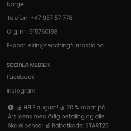
Norge
Telefon:
+47 957 57 778
Org. nr.: 915760198
E-post:
eirin@teachingfuntastic.no
SOCIALA MEDIER
Facebook
Instagram
Pinterest
🍎 HELE august! 🍎 20 % rabat på
Årslicens med årlig betaling og alle
SnapChat
Skolelicenser 🍎 Rabatkode: START26