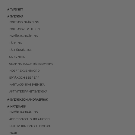
★ TYPSNITT
★ SVENSKA
BOKSTAVSINLÄRNING
BOKSTAVSREPETITION
NYBÖRJARTRÄNING
LÄSNING
LÄSFÖRSTÅELSE
SKRIVNING
GRAMMATIK OCH RÄTTSTAVNING
HÖGFREKVENTA ORD
SPRÅK OCH BEGREPP
KARTLÄGGNING SVENSKA
AKTIVITETSPAKET SVENSKA
★ SVENSK SOM ANDRASPRÅK
★ MATEMATIK
NYBÖRJARTRÄNING
ADDITION OCH SUBTRAKTION
MULTIPLIKATION OCH DIVISION
BRÅK