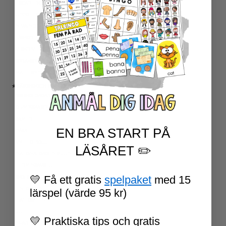
ESCAPE ROOMS
UPPGIFTSKORT SVENSKA
NIVÅINDELADE LÄSTEXTER
LÄSKORT FAKTA
VI SKRIVER
SPRÅKSPIRALEN
MATTESPIRALEN
★ SÄSONG OCH HÖGTIDER
100 SKOLDAGAR
OLYMPISKA SPELEN
SAMER
EN BRA START PÅ
PÅSK
VM I FOTBOLL
LÄSÅRET ✏️
NATIONALDAGEN 6 JUNI
TERMINSAVSLUT
💛 Få ett gratis
spelpaket
med 15
SKOLSTART
FN-DAGEN
lärspel (värde 95 kr)
HALLOWEEN
JUL
💛 Praktiska tips och gratis
NYÅR