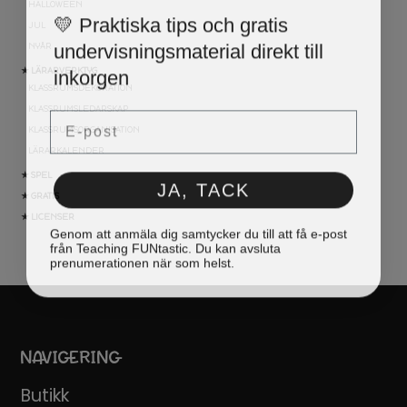
HALLOWEEN
💛 Praktiska tips och gratis
JUL
undervisningsmaterial direkt till
NYÅR
inkorgen
★ LÄRARVERKTYG
KLASSRUMSDEKORATION
Email
KLASSRUMSLEDARSKAP
KLASSRUMSORGANISATION
LÄRARKALENDER
★ SPEL
JA, TACK
★ GRATIS
★ LICENSER
Genom att anmäla dig samtycker du till att få e-post
från Teaching FUNtastic. Du kan avsluta
prenumerationen när som helst.
NAVIGERING
Butikk