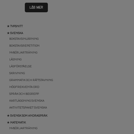
LÄS MER
★ TYPSNITT
★ SVENSKA
BOKSTAVSINLÄRNING
BOKSTAVSREPETITION
NYBÖRJARTRÄNING
LÄSNING
LÄSFÖRSTÅELSE
SKRIVNING
GRAMMATIK OCH RÄTTSTAVNING
HÖGFREKVENTA ORD
SPRÅK OCH BEGREPP
KARTLÄGGNING SVENSKA
AKTIVITETSPAKET SVENSKA
★ SVENSK SOM ANDRASPRÅK
★ MATEMATIK
NYBÖRJARTRÄNING