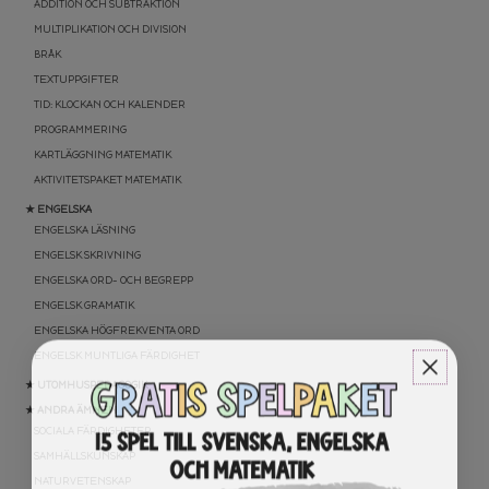
ADDITION OCH SUBTRAKTION
MULTIPLIKATION OCH DIVISION
BRÅK
TEXTUPPGIFTER
TID: KLOCKAN OCH KALENDER
PROGRAMMERING
KARTLÄGGNING MATEMATIK
AKTIVITETSPAKET MATEMATIK
★ ENGELSKA
ENGELSKA LÄSNING
ENGELSK SKRIVNING
ENGELSKA ORD- OCH BEGREPP
ENGELSK GRAMATIK
ENGELSKA HÖGFREKVENTA ORD
ENGELSK MUNTLIGA FÄRDIGHET
★ UTOMHUSPEDAGOGIK
★ ANDRA ÄMNEN
SOCIALA FÄRDIGHETER
SAMHÄLLSKUNSKAP
NATURVETENSKAP