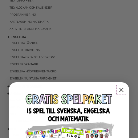
TEXTUPPGIFTER
TID: KLOCKAN OCH KALENDER
PROGRAMMERING
KARTLÄGGNING MATEMATIK
AKTIVITETSPAKET MATEMATIK
★ ENGELSKA
ENGELSKA LÄSNING
ENGELSK SKRIVNING
ENGELSKA ORD- OCH BEGREPP
ENGELSK GRAMATIK
ENGELSKA HÖGFREKVENTA ORD
ENGELSK MUNTLIGA FÄRDIGHET
★ UTOMHUSPEDAGOGIK
★ ANDRA ÄMNEN
SOCIALA FÄRDIGHETER
SAMHÄLLSKUNSKAP
NATURVETENSKAP
RELIGIONSKUNSKAP
★ SERIER
ESCAPE ROOMS