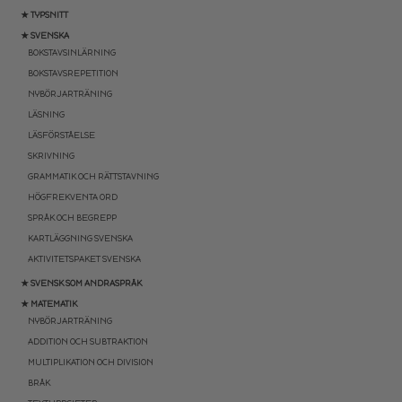
★ TYPSNITT
★ SVENSKA
BOKSTAVSINLÄRNING
BOKSTAVSREPETITION
NYBÖRJARTRÄNING
LÄSNING
LÄSFÖRSTÅELSE
SKRIVNING
GRAMMATIK OCH RÄTTSTAVNING
HÖGFREKVENTA ORD
SPRÅK OCH BEGREPP
KARTLÄGGNING SVENSKA
AKTIVITETSPAKET SVENSKA
★ SVENSK SOM ANDRASPRÅK
★ MATEMATIK
NYBÖRJARTRÄNING
ADDITION OCH SUBTRAKTION
MULTIPLIKATION OCH DIVISION
BRÅK