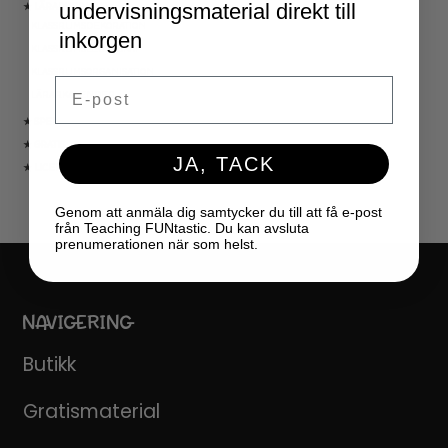
undervisningsmaterial direkt till
★ LÄRARVERKTYG
KLASSRUMSDEKORATION
inkorgen
KLASSRUMSLEDARSKAP
KLASSRUMSORGANISATION
Email
LÄRARKALENDER
★ SPEL
★ GRATIS
JA, TACK
★ LICENSER
Genom att anmäla dig samtycker du till att få e-post
från Teaching FUNtastic. Du kan avsluta
prenumerationen när som helst.
NAVIGERING
Butikk
Gratismaterial