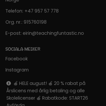
Telefon:
+47 957 57 778
Org. nr.: 915760198
E-post:
eirin@teachingfuntastic.no
SOCIALA MEDIER
Facebook
Instagram
Pinterest
🍎 HELE august! 🍎 20 % rabat på
Årslicens med årlig betaling og alle
SnapChat
Skolelicenser 🍎 Rabatkode: START26
Avfärda