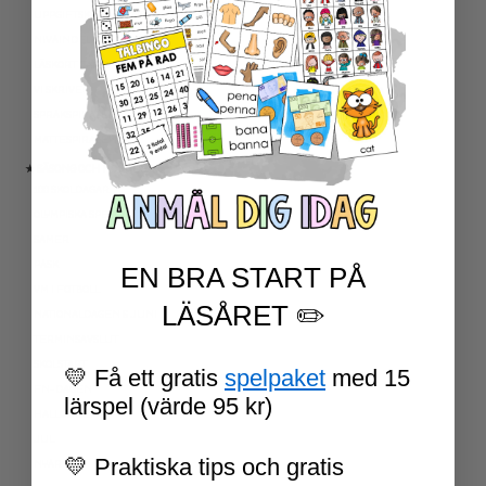
UPPGIFTSKORT SVENSKA
NIVÅINDELADE LÄSTEXTER
LÄSKORT FAKTA
VI SKRIVER
SPRÅKSPIRALEN
MATTESPIRALEN
★ SÄSONG OCH HÖGTIDER
100 SKOLDAGAR
OLYMPISKA SPELEN
SAMER
PÅSK
EN BRA START PÅ
VM I FOTBOLL
LÄSÅRET ✏️
NATIONALDAGEN 6 JUNI
TERMINSAVSLUT
SKOLSTART
💛 Få ett gratis
spelpaket
med 15
FN-DAGEN
lärspel (värde 95 kr)
HALLOWEEN
JUL
💛 Praktiska tips och gratis
NYÅR