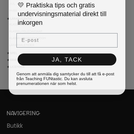
💛 Praktiska tips och gratis
JUL
undervisningsmaterial direkt till
NYÅR
inkorgen
★ LÄRARVERKTYG
KLASSRUMSDEKORATION
KLASSRUMSLEDARSKAP
Email
KLASSRUMSORGANISATION
LÄRARKALENDER
★ SPEL
JA, TACK
★ GRATIS
★ LICENSER
Genom att anmäla dig samtycker du till att få e-post
från Teaching FUNtastic. Du kan avsluta
prenumerationen när som helst.
NAVIGERING
Butikk