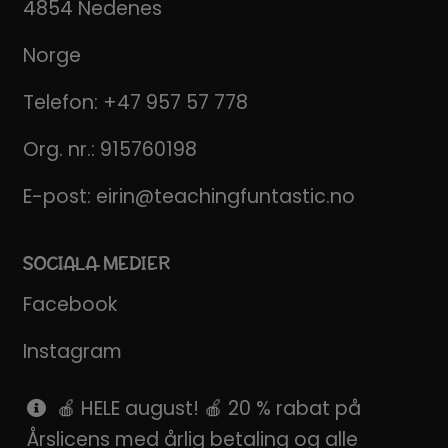
4854 Nedenes
Norge
Telefon:
+47 957 57 778
Org. nr.: 915760198
E-post:
eirin@teachingfuntastic.no
SOCIALA MEDIER
Facebook
Instagram
Pinterest
🍎 HELE august! 🍎 20 % rabat på
Årslicens med årlig betaling og alle
SnapChat