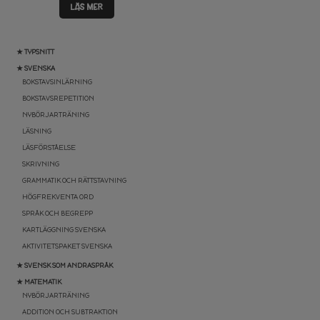
LÄS MER
★ TYPSNITT
★ SVENSKA
BOKSTAVSINLÄRNING
BOKSTAVSREPETITION
NYBÖRJARTRÄNING
LÄSNING
LÄSFÖRSTÅELSE
SKRIVNING
GRAMMATIK OCH RÄTTSTAVNING
HÖGFREKVENTA ORD
SPRÅK OCH BEGREPP
KARTLÄGGNING SVENSKA
AKTIVITETSPAKET SVENSKA
★ SVENSK SOM ANDRASPRÅK
★ MATEMATIK
NYBÖRJARTRÄNING
ADDITION OCH SUBTRAKTION