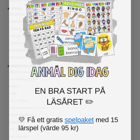
RELIGIONSKUNSKAP
★ SERIER
ESCAPE ROOMS
UPPGIFTSKORT SVENSKA
NIVÅINDELADE LÄSTEXTER
LÄSKORT FAKTA
VI SKRIVER
SPRÅKSPIRALEN
MATTESPIRALEN
★ SÄSONG OCH HÖGTIDER
100 SKOLDAGAR
OLYMPISKA SPELEN
EN BRA START PÅ
SAMER
PÅSK
LÄSÅRET ✏️
VM I FOTBOLL
NATIONALDAGEN 6 JUNI
TERMINSAVSLUT
💛 Få ett gratis
spelpaket
med 15
SKOLSTART
lärspel (värde 95 kr)
FN-DAGEN
HALLOWEEN