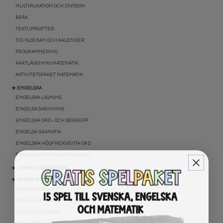
MULTIPLIKATION OCH DIVISION
BRÅK
TEXTUPPGIFTER
TID: KLOCKAN OCH KALENDER
PROGRAMMERING
KARTLÄGGNING MATEMATIK
AKTIVITETSPAKET MATEMATIK
★ ENGELSKA
ENGELSKA LÄSNING
ENGELSK SKRIVNING
ENGELSKA ORD- OCH BEGREPP
ENGELSK GRAMATIK
ENGELSKA HÖGFREKVENTA ORD
ENGELSK MUNTLIGA FÄRDIGHET
★ UTOMHUSPEDAGOGIK
★ ANDRA ÄMNEN
SOCIALA FÄRDIGHETER
SAMHÄLLSKUNSKAP
NATURVETENSKAP