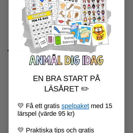
ESCAPE ROOMS
UPPGIFTSKORT SVENSKA
NIVÅINDELADE LÄSTEXTER
LÄSKORT FAKTA
VI SKRIVER
SPRÅKSPIRALEN
MATTESPIRALEN
★ SÄSONG OCH HÖGTIDER
100 SKOLDAGAR
OLYMPISKA SPELEN
SAMER
EN BRA START PÅ
PÅSK
VM I FOTBOLL
LÄSÅRET ✏️
NATIONALDAGEN 6 JUNI
TERMINSAVSLUT
💛 Få ett gratis
spelpaket
med 15
SKOLSTART
FN-DAGEN
lärspel (värde 95 kr)
HALLOWEEN
JUL
💛 Praktiska tips och gratis
NYÅR