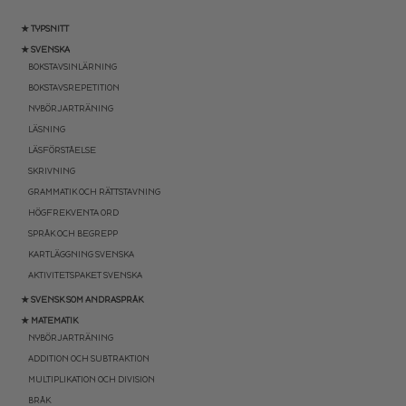
★ TYPSNITT
★ SVENSKA
BOKSTAVSINLÄRNING
BOKSTAVSREPETITION
NYBÖRJARTRÄNING
LÄSNING
LÄSFÖRSTÅELSE
SKRIVNING
GRAMMATIK OCH RÄTTSTAVNING
HÖGFREKVENTA ORD
SPRÅK OCH BEGREPP
KARTLÄGGNING SVENSKA
AKTIVITETSPAKET SVENSKA
★ SVENSK SOM ANDRASPRÅK
★ MATEMATIK
NYBÖRJARTRÄNING
ADDITION OCH SUBTRAKTION
MULTIPLIKATION OCH DIVISION
BRÅK