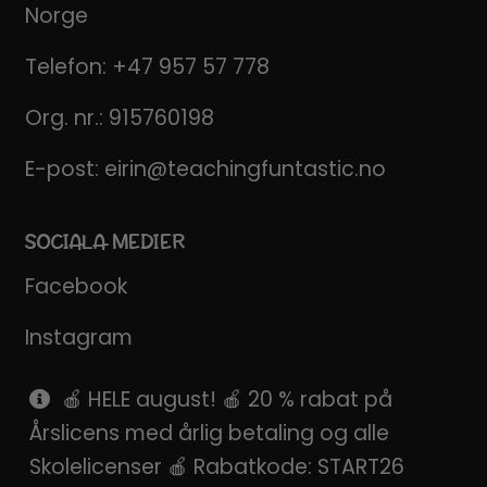
Norge
Telefon:
+47 957 57 778
Org. nr.: 915760198
E-post:
eirin@teachingfuntastic.no
SOCIALA MEDIER
Facebook
Instagram
Pinterest
🍎 HELE august! 🍎 20 % rabat på
Årslicens med årlig betaling og alle
SnapChat
Skolelicenser 🍎 Rabatkode: START26