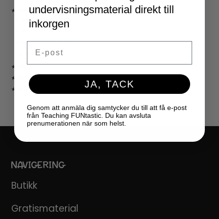
undervisningsmaterial direkt till
★ LÄRARVERKTYG
KLASSRUMSDEKORATION
inkorgen
KLASSRUMSLEDARSKAP
KLASSRUMSORGANISATION
Email
LÄRARKALENDER
★ SPEL
★ GRATIS
JA, TACK
★ LICENSER
Genom att anmäla dig samtycker du till att få e-post
från Teaching FUNtastic. Du kan avsluta
prenumerationen när som helst.
NAVIGERING
Butikk
Gratismaterial