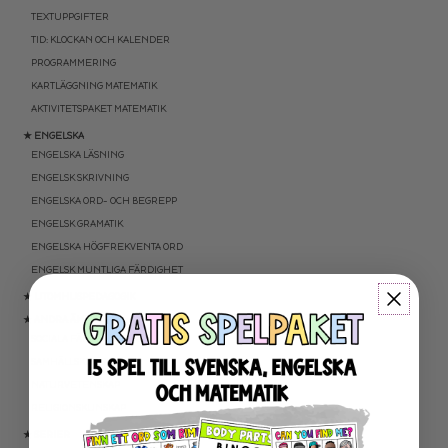
TEXTUPPGIFTER
TID: KLOCKAN OCH KALENDER
PROGRAMMERING
KARTLÄGGNING MATEMATIK
AKTIVITETSPAKET MATEMATIK
★ ENGELSKA
ENGELSKA LÄSNING
ENGELSK SKRIVNING
ENGELSKA ORD- OCH BEGREPP
ENGELSK GRAMATIK
ENGELSKA HÖGFREKVENTA ORD
ENGELSK MUNTLIGA FÄRDIGHET
★ UTOMHUSPEDAGOGIK
★ ANDRA ÄMNEN
SOCIALA FÄRDIGHETER
SAMHÄLLSKUNSKAP
NATURVETENSKAP
RELIGIONSKUNSKAP
★ SERIER