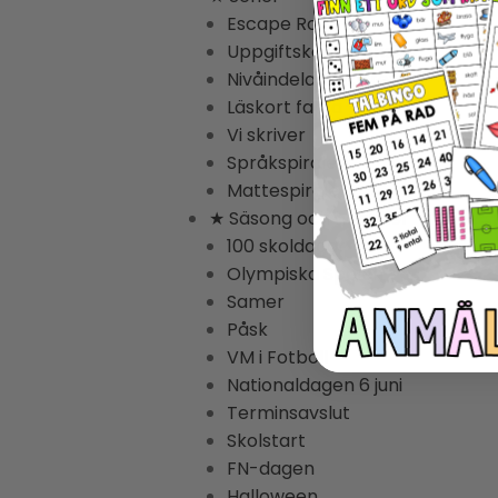
Escape Rooms
Uppgiftskort Svenska
Nivåindelade Lästexter
Läskort fakta
Vi skriver
Språkspiralen
Mattespiralen
★ Säsong och högtider
100 skoldagar
Olympiska Spelen
Samer
Påsk
VM i Fotboll
Nationaldagen 6 juni
Terminsavslut
Skolstart
FN-dagen
Halloween