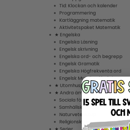
Tid: Klockan och kalender
Programmering
Kartläggning matematik
Aktivitetspaket Matematik
★ Engelska
Engelska Läsning
Engelsk skrivning
Engelska ord- och begrepp
Engelsk Gramatik
Engelska Högfrekventa ord
Engelsk Muntliga färdighet
★ Utomhuspedagogik
★ Andra ämnen
Sociala färdigheter
Samhällskunskap
Naturvetenskap
Religionskunskap
★ Serier