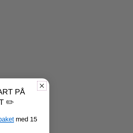
ART PÅ
T ✏️
paket
med 15