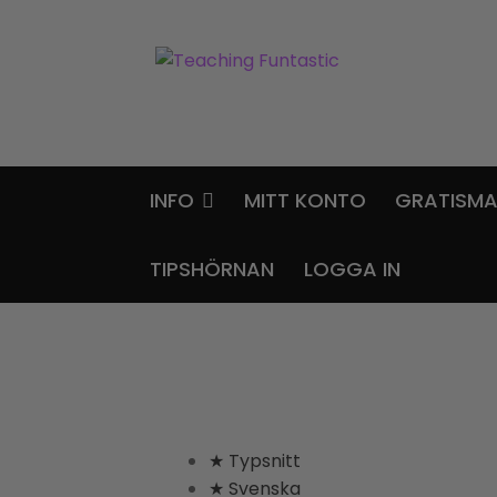
Hoppa
Gå
till
till
navigering
innehåll
INFO
MITT KONTO
GRATISMA
TIPSHÖRNAN
LOGGA IN
★ Typsnitt
★ Svenska