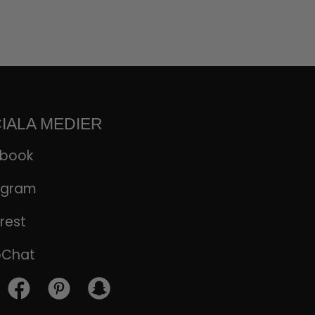
IALA MEDIER
ebook
agram
rest
pChat