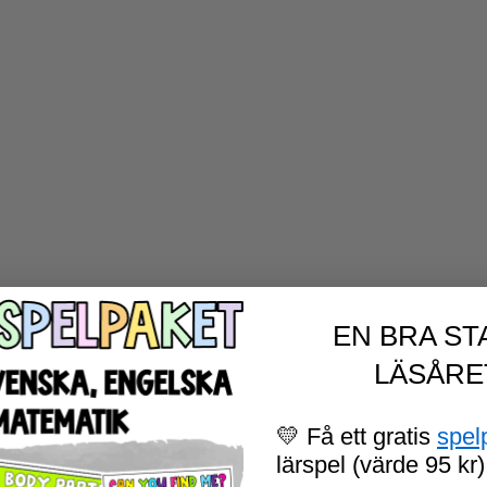
EN BRA ST
LÄSÅRE
💛 Få ett gratis
spel
lärspel (värde 95 kr)