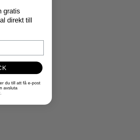
 gratis
 direkt till
CK
du till att få e-post
n avsluta
.