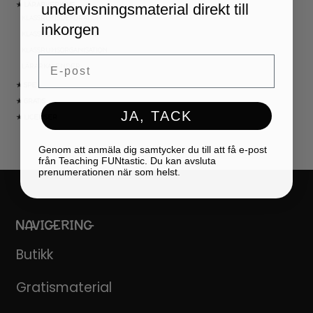
undervisningsmaterial direkt till
★ LÄRARVERKTYG
KLASSRUMSDEKORATION
inkorgen
KLASSRUMSLEDARSKAP
KLASSRUMSORGANISATION
Email
LÄRARKALENDER
★ SPEL
★ GRATIS
JA, TACK
★ LICENSER
Genom att anmäla dig samtycker du till att få e-post
från Teaching FUNtastic. Du kan avsluta
prenumerationen när som helst.
NAVIGERING
Butikk
Gratismaterial