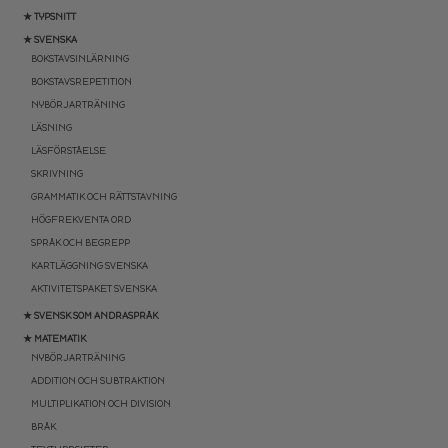
★ TYPSNITT
★ SVENSKA
BOKSTAVSINLÄRNING
BOKSTAVSREPETITION
NYBÖRJARTRÄNING
LÄSNING
LÄSFÖRSTÅELSE
SKRIVNING
GRAMMATIK OCH RÄTTSTAVNING
HÖGFREKVENTA ORD
SPRÅK OCH BEGREPP
KARTLÄGGNING SVENSKA
AKTIVITETSPAKET SVENSKA
★ SVENSK SOM ANDRASPRÅK
★ MATEMATIK
NYBÖRJARTRÄNING
ADDITION OCH SUBTRAKTION
MULTIPLIKATION OCH DIVISION
BRÅK