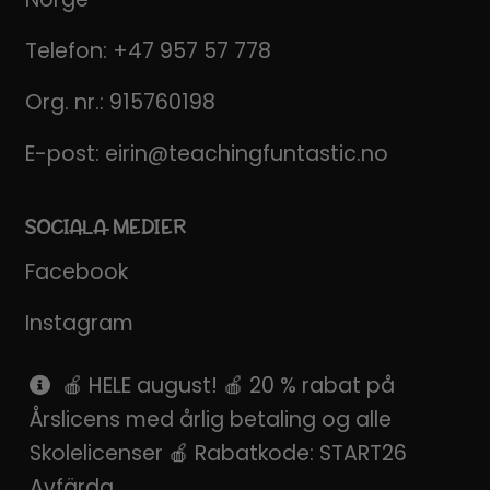
Telefon:
+47 957 57 778
Org. nr.: 915760198
E-post:
eirin@teachingfuntastic.no
SOCIALA MEDIER
Facebook
Instagram
Pinterest
🍎 HELE august! 🍎 20 % rabat på
Årslicens med årlig betaling og alle
SnapChat
Skolelicenser 🍎 Rabatkode: START26
Avfärda