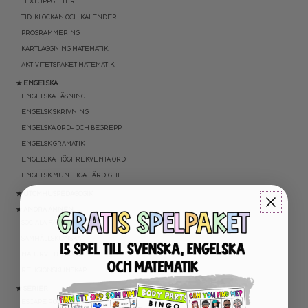
TEXTUPPGIFTER
TID: KLOCKAN OCH KALENDER
PROGRAMMERING
KARTLÄGGNING MATEMATIK
AKTIVITETSPAKET MATEMATIK
★ ENGELSKA
ENGELSKA LÄSNING
ENGELSK SKRIVNING
ENGELSKA ORD- OCH BEGREPP
ENGELSK GRAMATIK
ENGELSKA HÖGFREKVENTA ORD
ENGELSK MUNTLIGA FÄRDIGHET
★ UTOMHUSPEDAGOGIK
★ ANDRA ÄMNEN
SOCIALA FÄRDIGHETER
SAMHÄLLSKUNSKAP
NATURVETENSKAP
RELIGIONSKUNSKAP
★ SERIER
ESCAPE ROOMS