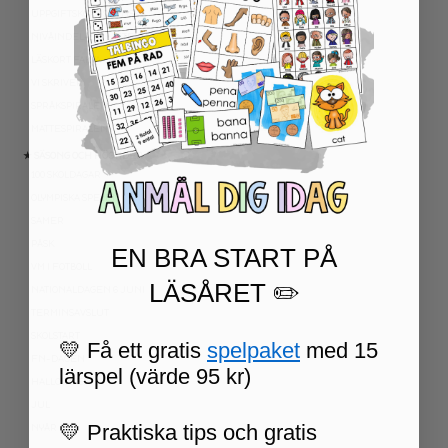
UPPGIFTSKORT SVENSKA
NIVÅINDELADE LÄSTEXTER
LÄSKORT FAKTA
VI SKRIVER
SPRÅKSPIRALEN
MATTESPIRALEN
★ SÄSONG OCH HÖGTIDER
100 SKOLDAGAR
OLYMPISKA SPELEN
SAMER
PÅSK
EN BRA START PÅ
VM I FOTBOLL
LÄSÅRET ✏️
NATIONALDAGEN 6 JUNI
TERMINSAVSLUT
SKOLSTART
💛 Få ett gratis
spelpaket
med 15
FN-DAGEN
lärspel (värde 95 kr)
HALLOWEEN
JUL
💛 Praktiska tips och gratis
NYÅR