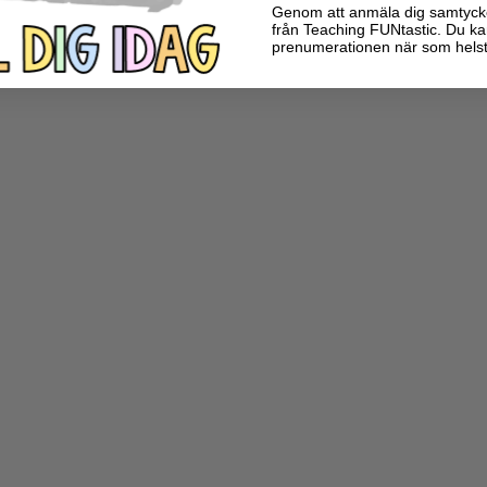
Genom att anmäla dig samtycker 
från Teaching FUNtastic. Du ka
prenumerationen när som helst