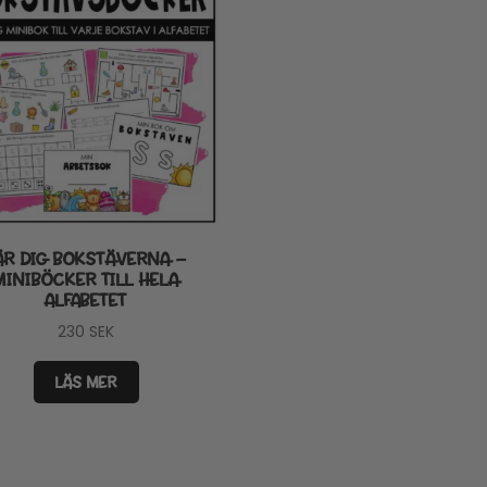
ÄR DIG BOKSTÄVERNA –
MINIBÖCKER TILL HELA
ALFABETET
230
SEK
LÄS MER