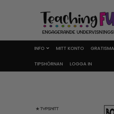
Hoppa
Gå
till
till
navigering
innehåll
INFO
MITT KONTO
GRATISMA
TIPSHÖRNAN
LOGGA IN
★ TYPSNITT