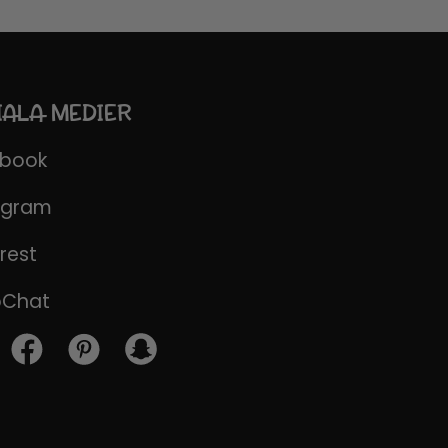
IALA MEDIER
ebook
agram
rest
pChat