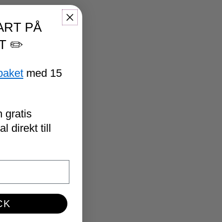
ART PÅ
T ✏️
paket
med 15
 gratis
 direkt till
CK