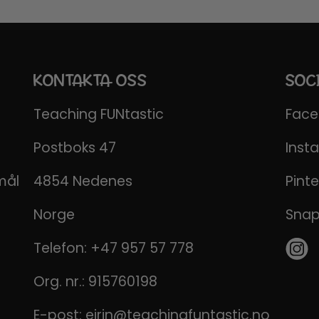
KONTAKTA OSS
SOC
Teaching FUNtastic
Fac
Postboks 47
Inst
mål
4854 Nedenes
Pinte
Norge
Sna
Telefon:
+47 957 57 778
Org. nr.: 915760198
E-post:
eirin@teachingfuntastic.no