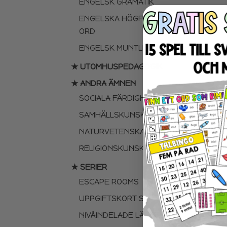
ENGELSK GRAMATIK
ENGELSKA HÖGFREKVENTA
ORD
ENGELSK MUNTLIGA FÄRDIGHET
★ UTOMHUSPEDAGOGIK
★ ANDRA ÄMNEN
SOCIALA FÄRDIGHETER
SAMHÄLLSKUNSKAP
NATURVETENSKAP
RELIGIONSKUNSKAP
★ SERIER
ESCAPE ROOMS
UPPGIFTSKORT SVENSKA
NIVÅINDELADE LÄSTEXTER