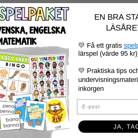
EN BRA ST
LÄSÅRE
💛 Få ett gratis
spel
lärspel (värde 95 kr)
💛 Praktiska tips och
undervisningsmaterial
inkorgen
Email
JA, TA