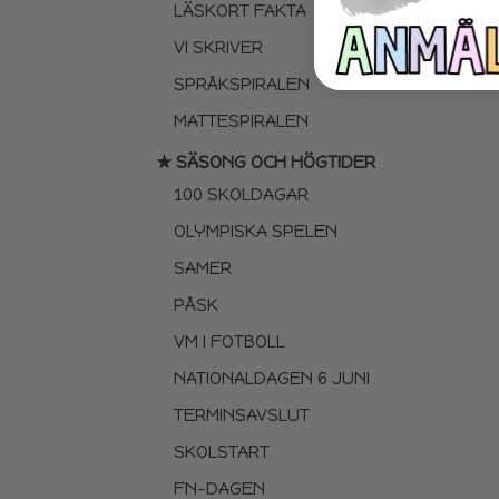
LÄSKORT FAKTA
VI SKRIVER
SPRÅKSPIRALEN
MATTESPIRALEN
★ SÄSONG OCH HÖGTIDER
100 SKOLDAGAR
OLYMPISKA SPELEN
SAMER
PÅSK
VM I FOTBOLL
NATIONALDAGEN 6 JUNI
TERMINSAVSLUT
SKOLSTART
FN-DAGEN