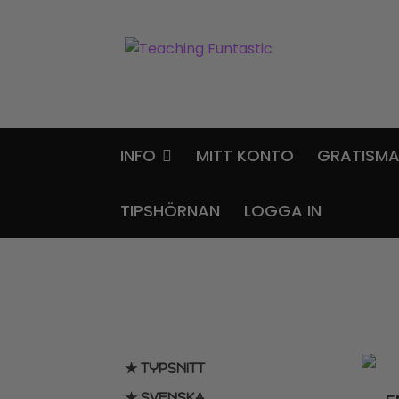
Hoppa
Gå
till
till
navigering
innehåll
INFO
MITT KONTO
GRATISMA
TIPSHÖRNAN
LOGGA IN
★ TYPSNITT
★ SVENSKA