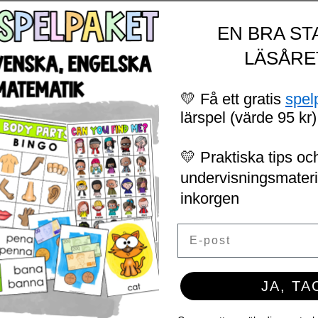
EN BRA ST
LÄSÅRE
💛 Få ett gratis
spel
lärspel (värde 95 kr)
💛 Praktiska tips och
undervisningsmaterial
inkorgen
Email
JA, TA