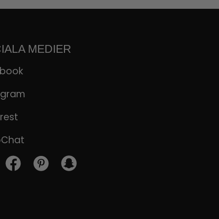
IALA MEDIER
ebook
agram
rest
pChat