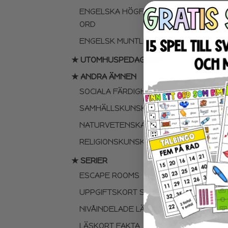
ENGELSKA HÖGFREKVENTA
ORD
ENGELSK MUNTLIGA FÄRDIGHET
★ UTOMHUSPEDAGOGIK
★ ANDRA ÄMNEN
SOCIALA FÄRDIGHETER
SAMHÄLLSKUNSKAP
NATURVETENSKAP
RELIGIONSKUNSKAP
★ SERIER
ESCAPE ROOMS
UPPGIFTSKORT SVENSKA
NIVÅINDELADE LÄSTEXTER
LÄSKORT FAKTA