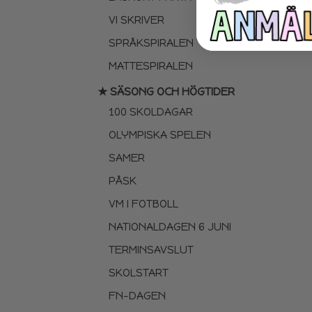
VI SKRIVER
SPRÅKSPIRALEN
MATTESPIRALEN
★ SÄSONG OCH HÖGTIDER
100 SKOLDAGAR
OLYMPISKA SPELEN
SAMER
PÅSK
VM I FOTBOLL
NATIONALDAGEN 6 JUNI
TERMINSAVSLUT
SKOLSTART
FN-DAGEN