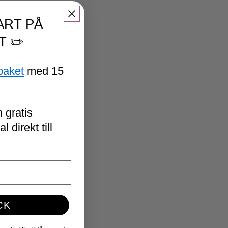
ART PÅ
T ✏️
paket
med 15
 gratis
 direkt till
CK