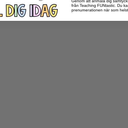
Genom att anmäla dig samtycker 
från Teaching FUNtastic. Du ka
prenumerationen när som helst