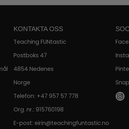
KONTAKTA OSS
SOC
Teaching FUNtastic
Fac
Postboks 47
Inst
mål
4854 Nedenes
Pinte
Norge
Sna
Telefon:
+47 957 57 778
Org. nr.: 915760198
E-post:
eirin@teachingfuntastic.no