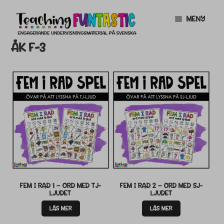
Hoppa
Gå
MENY
till
till
navigering
innehåll
ÅK F-3
INFO
EXPANDERA
UNDERMENY
MITT KONTO
GRATISMATERIAL
EXPANDERA
UNDERMENY
BUTIK
LICENSER
EXPANDERA
UNDERMENY
TYPSNITT
FEM I RAD 1 – ORD MED TJ-
FEM I RAD 2 – ORD MED SJ-
LJUDET
LJUDET
TIPSHÖRNAN
LÄS MER
LÄS MER