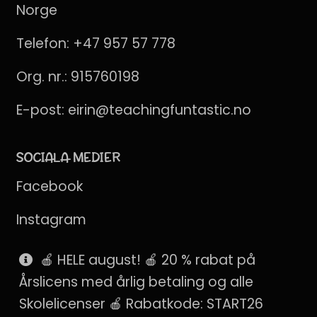
Norge
Telefon:
+47 957 57 778
Org. nr.: 915760198
E-post:
eirin@teachingfuntastic.no
SOCIALA MEDIER
Facebook
Instagram
Pinterest
🍎 HELE august! 🍎 20 % rabat på
Årslicens med årlig betaling og alle
SnapChat
Skolelicenser 🍎 Rabatkode: START26