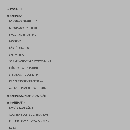
★ TYPSNITT
★ SVENSKA
BOKSTAVSINLÄRNING
BOKSTAVSREPETITION
NYBÖRJARTRÄNING
LÄSNING
LÄSFÖRSTÅELSE
SKRIVNING
GRAMMATIK OCH RÄTTSTAVNING
HÖGFREKVENTA ORD
SPRÅK OCH BEGREPP
KARTLÄGGNING SVENSKA
AKTIVITETSPAKET SVENSKA
★ SVENSK SOM ANDRASPRÅK
★ MATEMATIK
NYBÖRJARTRÄNING
ADDITION OCH SUBTRAKTION
MULTIPLIKATION OCH DIVISION
BRÅK