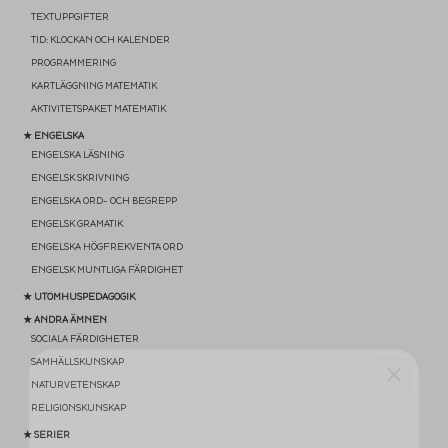
TEXTUPPGIFTER
TID: KLOCKAN OCH KALENDER
PROGRAMMERING
KARTLÄGGNING MATEMATIK
AKTIVITETSPAKET MATEMATIK
★ ENGELSKA
ENGELSKA LÄSNING
ENGELSK SKRIVNING
ENGELSKA ORD- OCH BEGREPP
ENGELSK GRAMATIK
ENGELSKA HÖGFREKVENTA ORD
ENGELSK MUNTLIGA FÄRDIGHET
★ UTOMHUSPEDAGOGIK
★ ANDRA ÄMNEN
SOCIALA FÄRDIGHETER
SAMHÄLLSKUNSKAP
NATURVETENSKAP
RELIGIONSKUNSKAP
★ SERIER