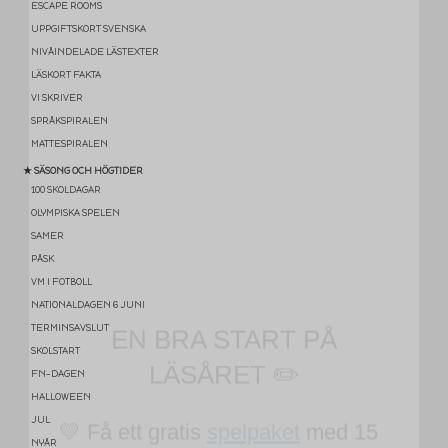
ESCAPE ROOMS
UPPGIFTSKORT SVENSKA
NIVÅINDELADE LÄSTEXTER
LÄSKORT FAKTA
VI SKRIVER
SPRÅKSPIRALEN
MATTESPIRALEN
★ SÄSONG OCH HÖGTIDER
100 SKOLDAGAR
OLYMPISKA SPELEN
SAMER
EN BRA START PÅ
PÅSK
VM I FOTBOLL
LÄSÅRET ✏️
NATIONALDAGEN 6 JUNI
TERMINSAVSLUT
💛 Få ett gratis
spelpaket
med 15
SKOLSTART
FN-DAGEN
lärspel (värde 95 kr)
HALLOWEEN
JUL
💛 Praktiska tips och gratis
NYÅR