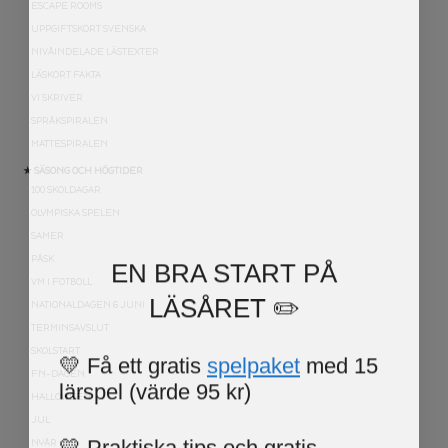
ESCAPE ROOMS
UPPGIFTSKORT SVENSKA
NIVÅINDELADE LÄSTEXTER
LÄSKORT FAKTA
VI SKRIVER
SPRÅKSPIRALEN
MATTESPIRALEN
★ SÄSONG OCH HÖGTIDER
100 SKOLDAGAR
OLYMPISKA SPELEN
SAMER
EN BRA START PÅ
PÅSK
VM I FOTBOLL
LÄSÅRET ✏️
NATIONALDAGEN 6 JUNI
TERMINSAVSLUT
💛 Få ett gratis
spelpaket
med 15
SKOLSTART
FN-DAGEN
lärspel (värde 95 kr)
HALLOWEEN
JUL
💛 Praktiska tips och gratis
NYÅR