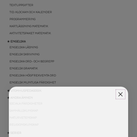
TEXTUPPGIFTER
TID: KLOCKAN OCH KALENDER
PROGRAMMERING
KARTLÄGGNING MATEMATIK
AKTIVITETSPAKET MATEMATIK
★ ENGELSKA
ENGELSKA LÄSNING
ENGELSK SKRIVNING
ENGELSKA ORD- OCH BEGREPP
ENGELSK GRAMATIK
ENGELSKA HÖGFREKVENTA ORD
ENGELSK MUNTLIGA FÄRDIGHET
★ UTOMHUSPEDAGOGIK
★ ANDRA ÄMNEN
SOCIALA FÄRDIGHETER
SAMHÄLLSKUNSKAP
NATURVETENSKAP
RELIGIONSKUNSKAP
★ SERIER