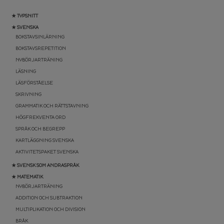
★ TYPSNITT
★ SVENSKA
BOKSTAVSINLÄRNING
BOKSTAVSREPETITION
NYBÖRJARTRÄNING
LÄSNING
LÄSFÖRSTÅELSE
SKRIVNING
GRAMMATIK OCH RÄTTSTAVNING
HÖGFREKVENTA ORD
SPRÅK OCH BEGREPP
KARTLÄGGNING SVENSKA
AKTIVITETSPAKET SVENSKA
★ SVENSK SOM ANDRASPRÅK
★ MATEMATIK
NYBÖRJARTRÄNING
ADDITION OCH SUBTRAKTION
MULTIPLIKATION OCH DIVISION
BRÅK