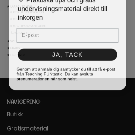
undervisningsmaterial direkt till
★ LÄRARVERKTYG
KLASSRUMSDEKORATION
inkorgen
KLASSRUMSLEDARSKAP
KLASSRUMSORGANISATION
Email
LÄRARKALENDER
★ SPEL
★ GRATIS
JA, TACK
★ LICENSER
Genom att anmäla dig samtycker du till att få e-post
från Teaching FUNtastic. Du kan avsluta
prenumerationen när som helst.
NAVIGERING
Butikk
Gratismaterial