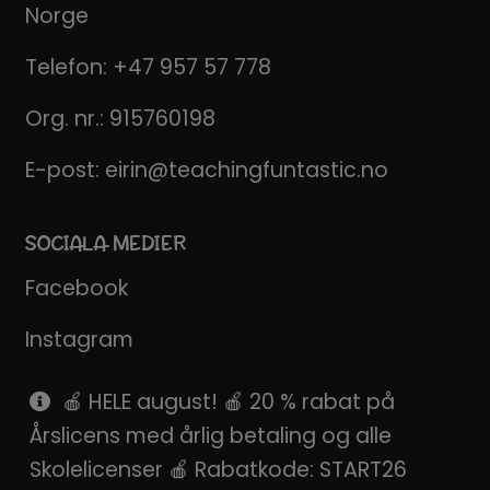
Norge
Telefon:
+47 957 57 778
Org. nr.: 915760198
E-post:
eirin@teachingfuntastic.no
SOCIALA MEDIER
Facebook
Instagram
Pinterest
🍎 HELE august! 🍎 20 % rabat på
Årslicens med årlig betaling og alle
SnapChat
Skolelicenser 🍎 Rabatkode: START26