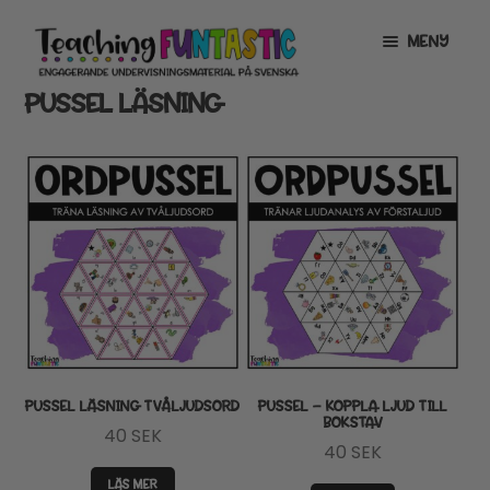
Hoppa
Gå
MENY
till
till
navigering
innehåll
PUSSEL LÄSNING
INFO
EXPANDERA
UNDERMENY
MITT KONTO
GRATISMATERIAL
EXPANDERA
UNDERMENY
BUTIK
LICENSER
EXPANDERA
UNDERMENY
TYPSNITT
PUSSEL LÄSNING TVÅLJUDSORD
PUSSEL – KOPPLA LJUD TILL
BOKSTAV
40
SEK
TIPSHÖRNAN
40
SEK
LÄS MER