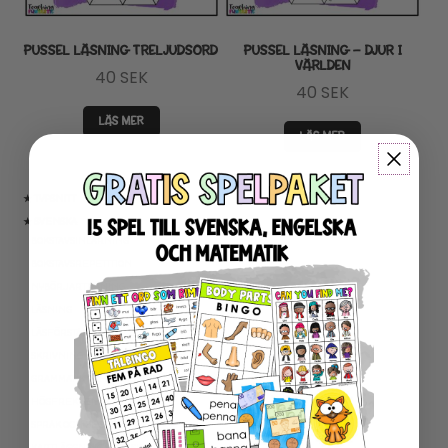
PUSSEL LÄSNING TRELJUDSORD
PUSSEL LÄSNING – DJUR I
VÄRLDEN
40
SEK
40
SEK
LÄS MER
LÄS MER
★ TYPSNITT
★ SVENSKA
BOKSTAVSINLÄRNING
BOKSTAVSREPETITION
NYBÖRJARTRÄNING
LÄSNING
LÄSFÖRSTÅELSE
SKRIVNING
GRAMMATIK OCH RÄTTSTAVNING
HÖGFREKVENTA ORD
SPRÅK OCH BEGREPP
KARTLÄGGNING SVENSKA