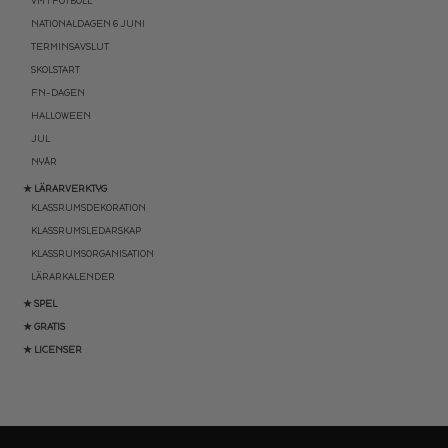
VM I FOTBOLL
NATIONALDAGEN 6 JUNI
TERMINSAVSLUT
SKOLSTART
FN-DAGEN
HALLOWEEN
JUL
NYÅR
★ LÄRARVERKTYG
KLASSRUMSDEKORATION
KLASSRUMSLEDARSKAP
KLASSRUMSORGANISATION
LÄRARKALENDER
★ SPEL
★ GRATIS
★ LICENSER