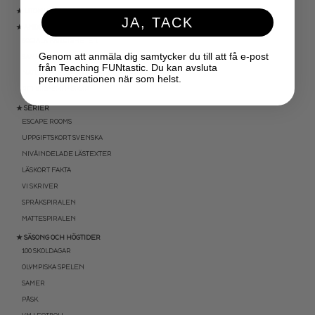
★ UTOMHUSPEDAGOGIK
JA, TACK
★ ANDRA ÄMNEN
SOCIALA FÄRDIGHETER
Genom att anmäla dig samtycker du till att få e-post
SAMHÄLLSKUNSKAP
från Teaching FUNtastic. Du kan avsluta
NATURVETENSKAP
prenumerationen när som helst.
RELIGIONSKUNSKAP
★ SERIER
ESCAPE ROOMS
UPPGIFTSKORT SVENSKA
NIVÅINDELADE LÄSTEXTER
LÄSKORT FAKTA
VI SKRIVER
SPRÅKSPIRALEN
MATTESPIRALEN
★ SÄSONG OCH HÖGTIDER
100 SKOLDAGAR
OLYMPISKA SPELEN
SAMER
PÅSK