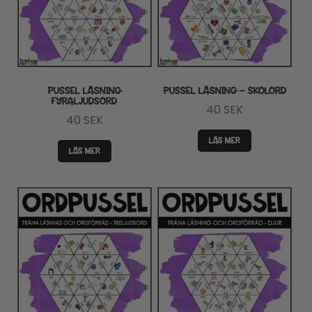
PUSSEL LÄSNING
PUSSEL LÄSNING – SKOLORD
FYRALJUDSORD
40
SEK
40
SEK
LÄS MER
LÄS MER