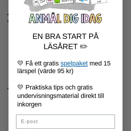
AKTIVITETSPAKET SVENSKA
★ SVENSK SOM ANDRASPRÅK
★ MATEMATIK
NYBÖRJARTRÄNING
EN BRA START PÅ
ADDITION OCH SUBTRAKTION
MULTIPLIKATION OCH DIVISION
LÄSÅRET ✏️
BRÅK
TEXTUPPGIFTER
TID: KLOCKAN OCH KALENDER
💛 Få ett gratis
spelpaket
med 15
PROGRAMMERING
lärspel (värde 95 kr)
KARTLÄGGNING MATEMATIK
AKTIVITETSPAKET MATEMATIK
💛 Praktiska tips och gratis
★ ENGELSKA
undervisningsmaterial direkt till
ENGELSKA LÄSNING
ENGELSK SKRIVNING
inkorgen
ENGELSKA ORD- OCH BEGREPP
ENGELSK GRAMATIK
Email
ENGELSKA HÖGFREKVENTA ORD
ENGELSK MUNTLIGA FÄRDIGHET