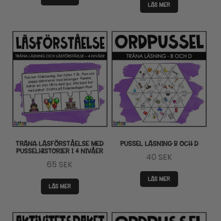
LÄS MER
TRÄNA LÄSFÖRSTÅELSE MED
PUSSEL LÄSNING B OCH D
PUSSELHISTORIER I 4 NIVÅER
40
SEK
65
SEK
LÄS MER
LÄS MER