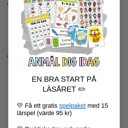
★ SERIER
ESCAPE ROOMS
UPPGIFTSKORT SVENSKA
NIVÅINDELADE LÄSTEXTER
LÄSKORT FAKTA
VI SKRIVER
SPRÅKSPIRALEN
MATTESPIRALEN
★ SÄSONG OCH HÖGTIDER
100 SKOLDAGAR
OLYMPISKA SPELEN
SAMER
EN BRA START PÅ
PÅSK
LÄSÅRET ✏️
VM I FOTBOLL
NATIONALDAGEN 6 JUNI
TERMINSAVSLUT
💛 Få ett gratis
spelpaket
med 15
SKOLSTART
lärspel (värde 95 kr)
FN-DAGEN
HALLOWEEN
JUL