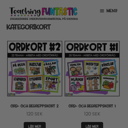
Hoppa
Gå
MENY
till
till
navigering
innehåll
KATEGORIKORT
INFO
EXPANDERA
UNDERMENY
MITT KONTO
GRATISMATERIAL
EXPANDERA
UNDERMENY
BUTIK
LICENSER
EXPANDERA
UNDERMENY
TYPSNITT
ORD- OCH BEGREPPSKORT 2
ORD- OCH BEGREPPSKORT 1
120
SEK
120
SEK
TIPSHÖRNAN
LÄS MER
LÄS MER