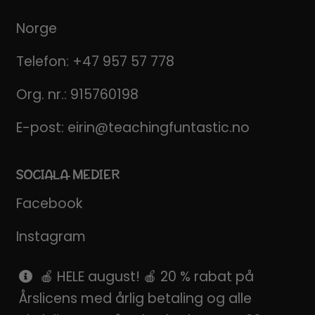
Norge
Telefon:
+47 957 57 778
Org. nr.: 915760198
E-post:
eirin@teachingfuntastic.no
SOCIALA MEDIER
Facebook
Instagram
Pinterest
🍎 HELE august! 🍎 20 % rabat på
Årslicens med årlig betaling og alle
SnapChat