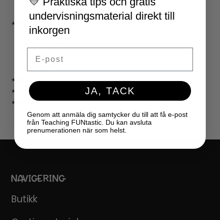
💛 Praktiska tips och gratis
NYÅR
undervisningsmaterial direkt till
★ LÄRARVERKTYG
inkorgen
KLASSRUMSDEKORATION
KLASSRUMSLEDARSKAP
Email
KLASSRUMSORGANISATION
LÄRARKALENDER
★ SPEL
JA, TACK
★ GRATIS
★ LICENSER
Genom att anmäla dig samtycker du till att få e-post
från Teaching FUNtastic. Du kan avsluta
prenumerationen när som helst.
NAVIGERING
Butikk