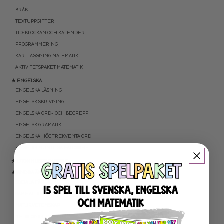
BRÅK
TEXTUPPGIFTER
TID: KLOCKAN OCH KALENDER
PROGRAMMERING
KARTLÄGGNING MATEMATIK
AKTIVITETSPAKET MATEMATIK
★ ENGELSKA
ENGELSKA LÄSNING
ENGELSK SKRIVNING
ENGELSKA ORD- OCH BEGREPP
ENGELSK GRAMATIK
ENGELSKA HÖGFREKVENTA ORD
ENGELSK MUNTLIGA FÄRDIGHET
★ UTOMHUSPEDAGOGIK
★ ANDRA ÄMNEN
SOCIALA FÄRDIGHETER
SAMHÄLLSKUNSKAP
NATURVETENSKAP
RELIGIONSKUNSKAP