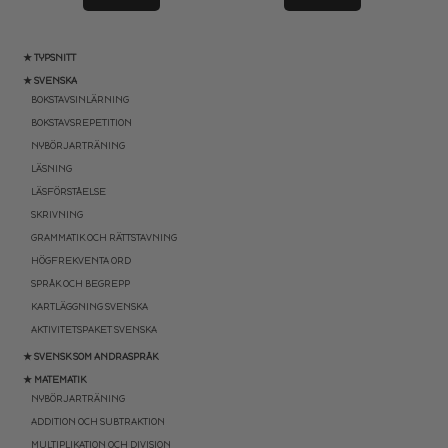
★ TYPSNITT
★ SVENSKA
BOKSTAVSINLÄRNING
BOKSTAVSREPETITION
NYBÖRJARTRÄNING
LÄSNING
LÄSFÖRSTÅELSE
SKRIVNING
GRAMMATIK OCH RÄTTSTAVNING
HÖGFREKVENTA ORD
SPRÅK OCH BEGREPP
KARTLÄGGNING SVENSKA
AKTIVITETSPAKET SVENSKA
★ SVENSK SOM ANDRASPRÅK
★ MATEMATIK
NYBÖRJARTRÄNING
ADDITION OCH SUBTRAKTION
MULTIPLIKATION OCH DIVISION