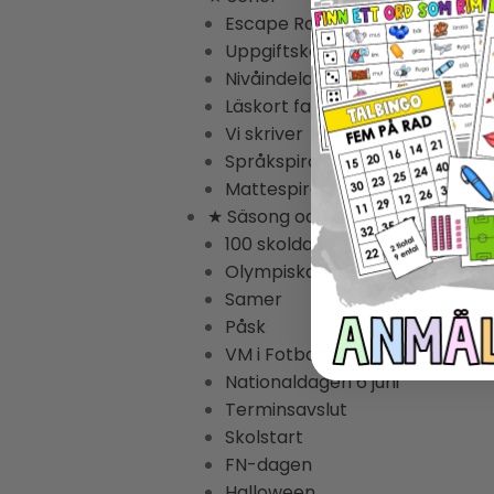
Escape Rooms
Uppgiftskort Svenska
Nivåindelade Lästexter
Läskort fakta
Vi skriver
Språkspiralen
Mattespiralen
★ Säsong och högtider
100 skoldagar
Olympiska Spelen
Samer
Påsk
VM i Fotboll
Nationaldagen 6 juni
Terminsavslut
Skolstart
FN-dagen
Halloween