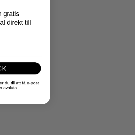
 gratis
 direkt till
CK
du till att få e-post
n avsluta
.