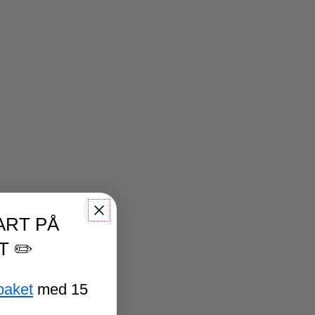
ART PÅ
T ✏️
paket
med 15