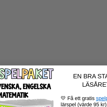
EN BRA ST
LÄSÅRE
💛 Få ett gratis
spel
lärspel (värde 95 kr)