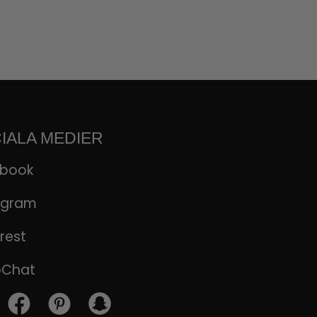
IALA MEDIER
ebook
agram
rest
pChat