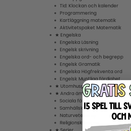
Tid: Klockan och kalender
Programmering
Kartläggning matematik
Aktivitetspaket Matematik
★ Engelska
Engelska Läsning
Engelsk skrivning
Engelska ord- och begrepp
Engelsk Gramatik
Engelska Högfrekventa ord
Engelsk Muntliga färdighet
★ Utomhuspedagogik
★ Andra ämnen
Sociala färdigheter
Samhällskunskap
Naturvetenskap
Religionskunskap
★ Serier