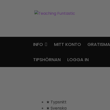
Hoppa
Gå
till
till
navigering
innehåll
INFO
MITT KONTO
GRATISMA
TIPSHÖRNAN
LOGGA IN
★ Typsnitt
★ Svenska