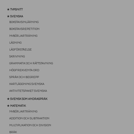
★ TYPSNITT
★ SVENSKA
BOKSTAVSINLÄRNING
BOKSTAVSREPETITION
NYBÖRJARTRÄNING
LÄSNING
LÄSFÖRSTÅELSE
SKRIVNING
GRAMMATIK OCH RÄTTSTAVNING
HÖGFREKVENTA ORD
SPRÅK OCH BEGREPP
KARTLÄGGNING SVENSKA
AKTIVITETSPAKET SVENSKA
★ SVENSK SOM ANDRASPRÅK
★ MATEMATIK
NYBÖRJARTRÄNING
ADDITION OCH SUBTRAKTION
MULTIPLIKATION OCH DIVISION
BRÅK