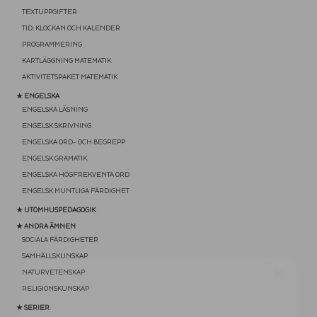
TEXTUPPGIFTER
TID: KLOCKAN OCH KALENDER
PROGRAMMERING
KARTLÄGGNING MATEMATIK
AKTIVITETSPAKET MATEMATIK
★ ENGELSKA
ENGELSKA LÄSNING
ENGELSK SKRIVNING
ENGELSKA ORD- OCH BEGREPP
ENGELSK GRAMATIK
ENGELSKA HÖGFREKVENTA ORD
ENGELSK MUNTLIGA FÄRDIGHET
★ UTOMHUSPEDAGOGIK
★ ANDRA ÄMNEN
SOCIALA FÄRDIGHETER
SAMHÄLLSKUNSKAP
NATURVETENSKAP
RELIGIONSKUNSKAP
★ SERIER