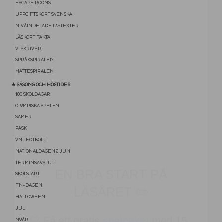
ESCAPE ROOMS
UPPGIFTSKORT SVENSKA
NIVÅINDELADE LÄSTEXTER
LÄSKORT FAKTA
VI SKRIVER
SPRÅKSPIRALEN
MATTESPIRALEN
★ SÄSONG OCH HÖGTIDER
100 SKOLDAGAR
OLYMPISKA SPELEN
SAMER
EN BRA START PÅ
PÅSK
VM I FOTBOLL
LÄSÅRET ✏️
NATIONALDAGEN 6 JUNI
TERMINSAVSLUT
💛 Få ett gratis
spelpaket
med 15
SKOLSTART
FN-DAGEN
lärspel (värde 95 kr)
HALLOWEEN
JUL
💛 Praktiska tips och gratis
NYÅR