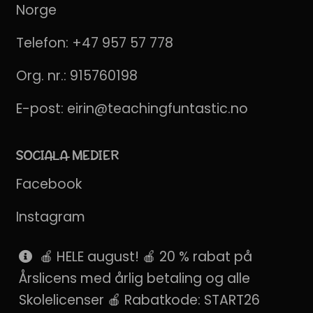
Norge
Telefon:
+47 957 57 778
Org. nr.: 915760198
E-post:
eirin@teachingfuntastic.no
SOCIALA MEDIER
Facebook
Instagram
Pinterest
🍎 HELE august! 🍎 20 % rabat på
Årslicens med årlig betaling og alle
SnapChat
Skolelicenser 🍎 Rabatkode: START26