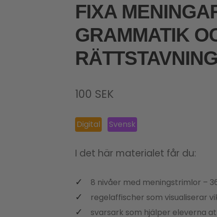
FIXA MENINGAR
GRAMMATIK O
RÄTTSTAVNIN
100
SEK
Digital
Svensk
I det här materialet får du:
8 nivåer med meningstrimlor – 3
regelaffischer som visualiserar vi
svarsark som hjälper eleverna at