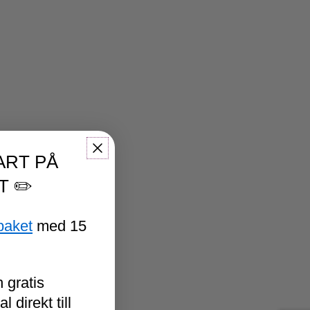
ART PÅ
T ✏️
paket
med 15
 gratis
 direkt till