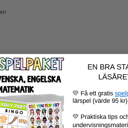
ken
EN BRA ST
LÄSÅRE
💛 Få ett gratis
spel
ord
lärspel (värde 95 kr)
nsonant
💛 Praktiska tips och
undervisningsmaterial