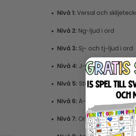
Nivå 1:
Versal och skiljetec
Nivå 2:
Ng-ljud i ord
Nivå 3:
Sj- och tj-ljud i ord
Nivå 4:
J-ljud i ord
Nivå 5:
Stumma bokstäver
Nivå 6:
Ä-ljud och å-ljud i 
Nivå 7:
Ord med dubbel ko