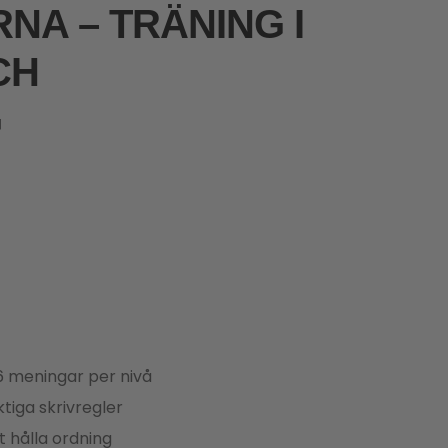
NA – TRÄNING I
CH
G
6 meningar per nivå
ktiga skrivregler
t hålla ordning