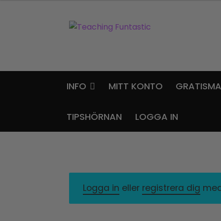
Hoppa
Gå
till
till
navigering
innehåll
INFO
MITT KONTO
GRATISMA
TIPSHÖRNAN
LOGGA IN
Logga in
eller
registrera dig
med 