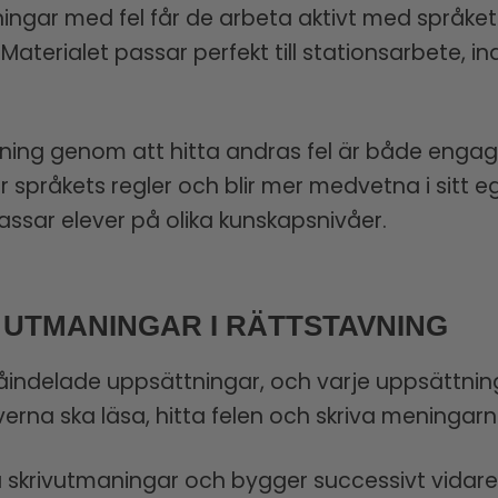
ningar med fel får de arbeta aktivt med språket
erialet passar perfekt till stationsarbete, ind
avning genom att hitta andras fel är både engag
r språkets regler och blir mer medvetna i sitt e
assar elever på olika kunskapsnivåer.
 UTMANINGAR I RÄTTSTAVNING
våindelade uppsättningar, och varje uppsättni
verna ska läsa, hitta felen och skriva meningarn
ka skrivutmaningar och bygger successivt vidare