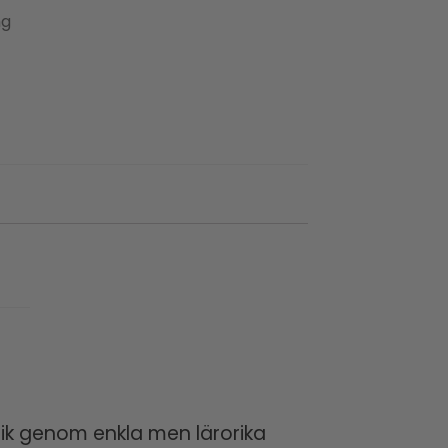
ng
tik genom enkla men lärorika