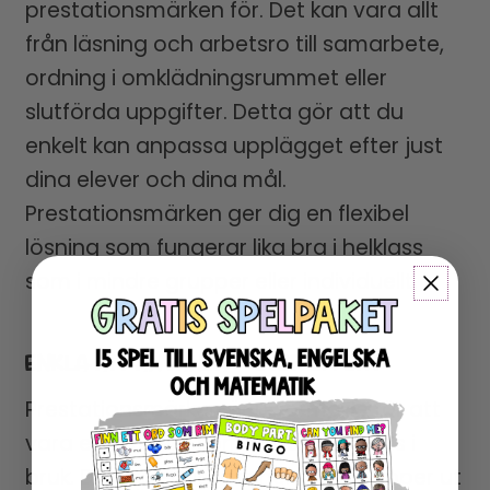
prestationsmärken för. Det kan vara allt
från läsning och arbetsro till samarbete,
ordning i omklädningsrummet eller
slutförda uppgifter. Detta gör att du
enkelt kan anpassa upplägget efter just
dina elever och dina mål.
Prestationsmärken ger dig en flexibel
lösning som fungerar lika bra i helklass
som i mindre grupper eller individuellt.
ENKLA ATT ANVÄNDA – STOR EFFEKT
Prestationsmärken är utformade för att
vara ett system som snabbt kan tas i
bruk. Du skriver ut, laminerar och klipper ut