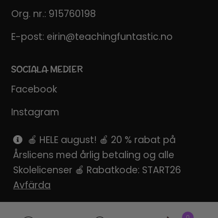
Org. nr.: 915760198
E-post:
eirin@teachingfuntastic.no
SOCIALA MEDIER
Facebook
Instagram
Pinterest
🍎 HELE august! 🍎 20 % rabat på
Årslicens med årlig betaling og alle
SnapChat
Skolelicenser 🍎 Rabatkode: START26
Avfärda
Produktsökning
0