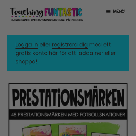
Hoppa
Gå
MENY
till
till
navigering
innehåll
INFO
EXPANDERA
UNDERMENY
Logga in
eller
registrera dig
med ett
MITT KONTO
gratis konto här för att ladda ner eller
GRATISMATERIAL
EXPANDERA
shoppa!
UNDERMENY
BUTIK
LICENSER
EXPANDERA
UNDERMENY
TYPSNITT
TIPSHÖRNAN