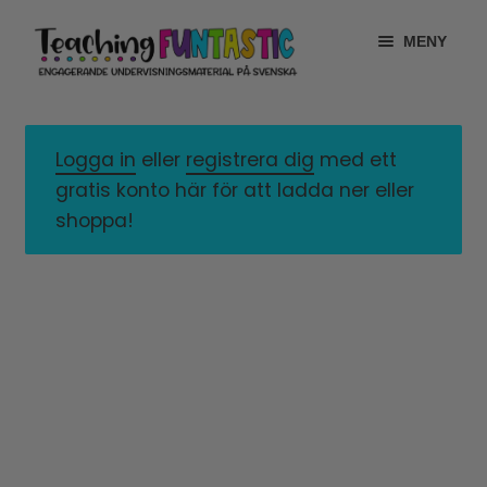
Hoppa
Gå
MENY
till
till
navigering
innehåll
INFO
EXPANDERA
UNDERMENY
Logga in
eller
registrera dig
med ett
MITT KONTO
gratis konto här för att ladda ner eller
GRATISMATERIAL
shoppa!
EXPANDERA
UNDERMENY
BUTIK
LICENSER
EXPANDERA
UNDERMENY
TYPSNITT
TIPSHÖRNAN