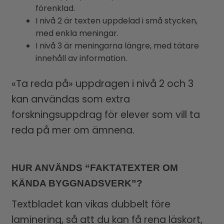
förenklad.
I nivå 2 är texten uppdelad i små stycken,
med enkla meningar.
I nivå 3 är meningarna längre, med tätare
innehåll av information.
«Ta reda på» uppdragen i nivå 2 och 3
kan användas som extra
forskningsuppdrag för elever som vill ta
reda på mer om ämnena.
HUR ANVÄNDS “FAKTATEXTER OM
KÄNDA BYGGNADSVERK”?
Textbladet kan vikas dubbelt före
laminering, så att du kan få rena läskort,