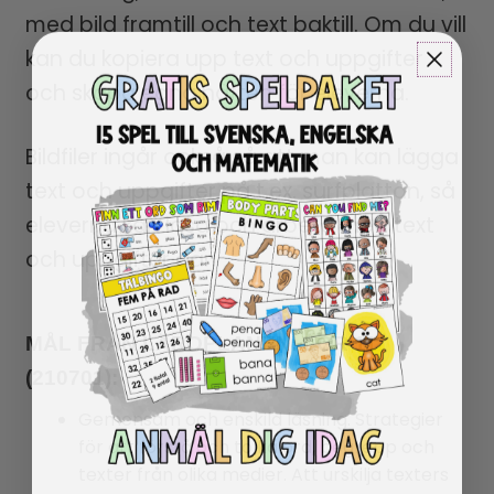
med bild framtill och text baktill. Om du vill
kan du kopiera upp text och uppgifter
och skapa egna häften för eleverna.
Bildfiler ingår också så att man kan lägga
text och uppgifter på t.ex. surfplattan, så
eleverna kan läsa och arbeta med text
och uppgifter där.
MÅL FRÅN LÄROPLANEN: LGR 11
(210701):
Gemensam och enskild läsning. Strategier
för att förstå och tolka ord, begrepp och
texter från olika medier. Att urskilja texters