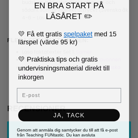
budskap, både det direkt uttalade och
EN BRA START PÅ
sådant som är indirekt uttryckt (Svenska åk
LÄSÅRET ✏️
4-6 – Läsa och skriva).
💛 Få ett gratis
spelpaket
med 15
lärspel (värde 95 kr)
FLERA SET I FAKTASERIEN:
Läsa faktatexter Set 1:
Samer
💛 Praktiska tips och gratis
Läsa faktatexter Set 2 :
Djur på Savannen
undervisningsmaterial direkt till
Läsa faktatexter Set 3:
Djur i den svenska
inkorgen
naturen
Email
RECENSIONER
JA, TACK
Genom att anmäla dig samtycker du till att få e-post
Det finns inga recensioner än.
från Teaching FUNtastic. Du kan avsluta
prenumerationen när som helst.