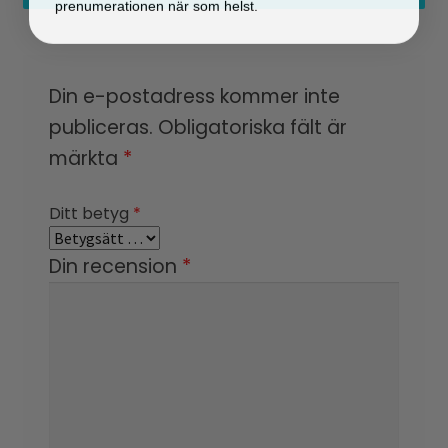
Din e-postadress kommer inte
publiceras.
Obligatoriska fält är
märkta
*
Ditt betyg
*
Din recension
*