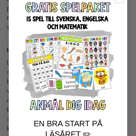
placera ljud i ord, samt lästräning där de
måste läsa och lyssna på om ordet
stämmer.
HUR MAN ANVÄNDER AKTIVITETEN:
Dessa kort bör lamineras så att de kan
användas om och om igen. Eleverna
behöver en whiteboardpenna,
whiteboardsvamp eller något annat för
att sudda bort och ett förstoringsglas.
Eleverna tittar på bilden och bestämmer
sig för vilket ord de ska skriva. De måste
EN BRA START PÅ
kasta om bokstäverna på kortet för att
LÄSÅRET ✏️