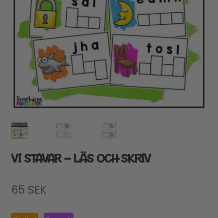
VI STAVAR – LÄS OCH SKRIV
65
SEK