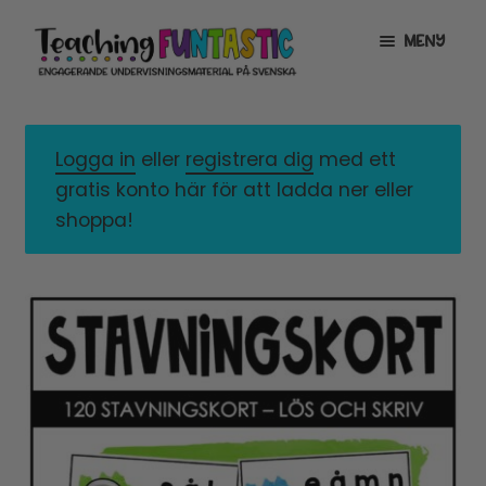
Hoppa
Gå
MENY
till
till
navigering
innehåll
INFO
EXPANDERA
UNDERMENY
Logga in
eller
registrera dig
med ett
MITT KONTO
gratis konto här för att ladda ner eller
GRATISMATERIAL
EXPANDERA
shoppa!
UNDERMENY
BUTIK
LICENSER
EXPANDERA
UNDERMENY
TYPSNITT
TIPSHÖRNAN