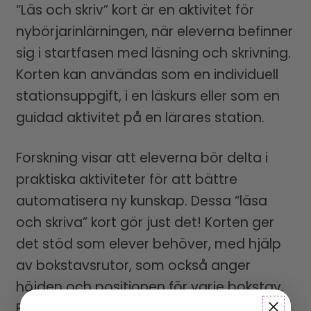
“Läs och skriv” kort är en aktivitet för
nybörjarinlärningen, när eleverna befinner
sig i startfasen med läsning och skrivning.
Korten kan användas som en individuell
stationsuppgift, i en läskurs eller som en
guidad aktivitet på en lärares station.
Forskning visar att eleverna bör delta i
praktiska aktiviteter för att bättre
automatisera ny kunskap. Dessa “läsa
och skriva” kort gör just det! Korten ger
det stöd som elever behöver, med hjälp
av bokstavsrutor, som också anger
höjden och positionen för varje bokstav.
Eleverna får träning i att lyssna och